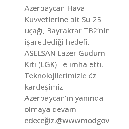
Azerbaycan Hava
Kuvvetlerine ait Su-25
uçağı, Bayraktar TB2’nin
işaretlediği hedefi,
ASELSAN Lazer Güdüm
Kiti (LGK) ile imha etti.
Teknolojilerimizle öz
kardeşimiz
Azerbaycan’ın yanında
olmaya devam
edeceğiz.@wwwmodgov