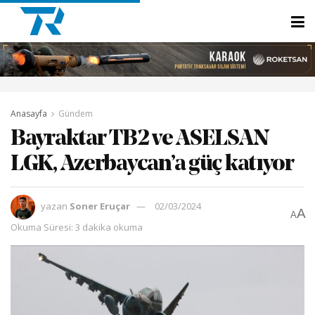
Anasayfa
Gündem
Bayraktar TB2 ve ASELSAN
LGK, Azerbaycan’a güç katıyor
yazan
Soner Eruçar
02/03/2024
A
A
Okuma Süresi: 3 dakika okuma