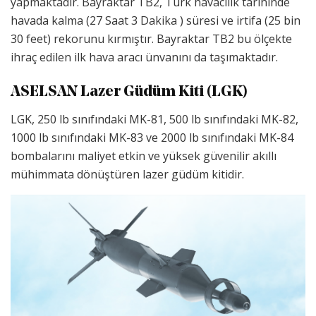
yapmaktadır. Bayraktar TB2, Türk havacılık tarihinde
havada kalma (27 Saat 3 Dakika ) süresi ve irtifa (25 bin
30 feet) rekorunu kırmıştır. Bayraktar TB2 bu ölçekte
ihraç edilen ilk hava aracı ünvanını da taşımaktadır.
ASELSAN Lazer Güdüm Kiti (LGK)
LGK, 250 lb sınıfındaki MK-81, 500 lb sınıfındaki MK-82,
1000 lb sınıfındaki MK-83 ve 2000 lb sınıfındaki MK-84
bombalarını maliyet etkin ve yüksek güvenilir akıllı
mühimmata dönüştüren lazer güdüm kitidir.