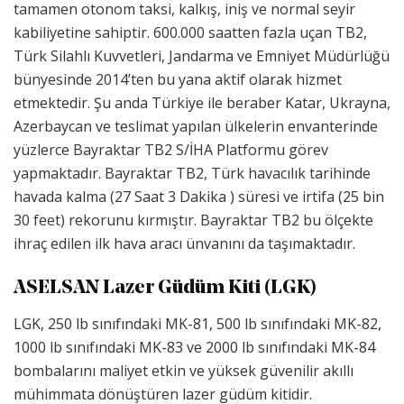
tamamen otonom taksi, kalkış, iniş ve normal seyir
kabiliyetine sahiptir. 600.000 saatten fazla uçan TB2,
Türk Silahlı Kuvvetleri, Jandarma ve Emniyet Müdürlüğü
bünyesinde 2014’ten bu yana aktif olarak hizmet
etmektedir. Şu anda Türkiye ile beraber Katar, Ukrayna,
Azerbaycan ve teslimat yapılan ülkelerin envanterinde
yüzlerce Bayraktar TB2 S/İHA Platformu görev
yapmaktadır. Bayraktar TB2, Türk havacılık tarihinde
havada kalma (27 Saat 3 Dakika ) süresi ve irtifa (25 bin
30 feet) rekorunu kırmıştır. Bayraktar TB2 bu ölçekte
ihraç edilen ilk hava aracı ünvanını da taşımaktadır.
ASELSAN Lazer Güdüm Kiti (LGK)
LGK, 250 lb sınıfındaki MK-81, 500 lb sınıfındaki MK-82,
1000 lb sınıfındaki MK-83 ve 2000 lb sınıfındaki MK-84
bombalarını maliyet etkin ve yüksek güvenilir akıllı
mühimmata dönüştüren lazer güdüm kitidir.