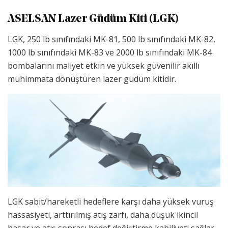
ASELSAN Lazer Güdüm Kiti (LGK)
LGK, 250 lb sınıfındaki MK-81, 500 lb sınıfındaki MK-82,
1000 lb sınıfındaki MK-83 ve 2000 lb sınıfındaki MK-84
bombalarını maliyet etkin ve yüksek güvenilir akıllı
mühimmata dönüştüren lazer güdüm kitidir.
LGK sabit/hareketli hedeflere karşı daha yüksek vuruş
hassasiyeti, arttırılmış atış zarfı, daha düşük ikincil
hasar ve atış sonrası hedef değiştirme kabiliyeti sağlar