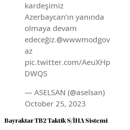
kardeşimiz
Azerbaycan’ın yanında
olmaya devam
edeceğiz.@wwwmodgov
az
pic.twitter.com/AeuXHp
DWQS
— ASELSAN (@aselsan)
October 25, 2023
Bayraktar TB2 Taktik S/İHA Sistemi