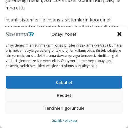
işaretlediği hedefi, ASELSAN Lazer Güdüm Kiti (LGK) ile
imha etti.
İnsanlı sistemler ile insansız sistemlerin koordineli
operasyon faaliyetlerine başarılı bir örnek teşkil eden
Onayı Yönet
gelişme, Türk savunma sanayiinin ulaştığı teknolojik
kabiliyet seviyesini göstermiş oldu.
En iyi deneyimleri sunmak için, cihaz bilgilerini saklamak ve/veya bunlara
erişmek amacıyla çerezler gibi teknolojiler kullanıyoruz. Bu teknolojilere
Gerçekleştirilen faaliyet ile ilgili ASELSAN’ın sosyal
izin vermek, bu sitedeki tarama davranışı veya benzersiz kimlikler gibi
medya platformu X üzerindeki resmi
verileri işlememize izin verecektir. Onay vermemek veya onayı geri
çekmek, belirli özellikleri ve işlevleri olumsuz etkileyebilir.
hesabından görüntüler paylaşıldı.
Kabul et
Bakü’de düzenlenen
Mustafa Kemal Atatürk
Reddet
2023 tatbikatında
Tercihleri görüntüle
Azerbaycan Hava
Gizlilik Politikası