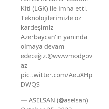
Kiti (LGK) ile imha etti.
Teknolojilerimizle öz
kardeşimiz
Azerbaycan’ın yanında
olmaya devam
edeceğiz.@wwwmodgov
az
pic.twitter.com/AeuXHp
DWQS
— ASELSAN (@aselsan)