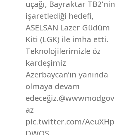
uçağı, Bayraktar TB2’nin
işaretlediği hedefi,
ASELSAN Lazer Güdüm
Kiti (LGK) ile imha etti.
Teknolojilerimizle öz
kardeşimiz
Azerbaycan’ın yanında
olmaya devam
edeceğiz.@wwwmodgov
az
pic.twitter.com/AeuXHp
DWQS