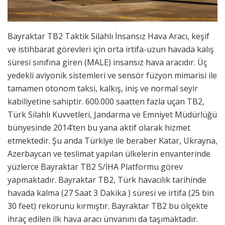
Bayraktar TB2 Taktik Silahlı İnsansız Hava Aracı, keşif
ve istihbarat görevleri için orta irtifa-uzun havada kalış
süresi sınıfına giren (MALE) insansız hava aracıdır. Üç
yedekli aviyonik sistemleri ve sensör füzyon mimarisi ile
tamamen otonom taksi, kalkış, iniş ve normal seyir
kabiliyetine sahiptir. 600.000 saatten fazla uçan TB2,
Türk Silahlı Kuvvetleri, Jandarma ve Emniyet Müdürlüğü
bünyesinde 2014’ten bu yana aktif olarak hizmet
etmektedir. Şu anda Türkiye ile beraber Katar, Ukrayna,
Azerbaycan ve teslimat yapılan ülkelerin envanterinde
yüzlerce Bayraktar TB2 S/İHA Platformu görev
yapmaktadır. Bayraktar TB2, Türk havacılık tarihinde
havada kalma (27 Saat 3 Dakika ) süresi ve irtifa (25 bin
30 feet) rekorunu kırmıştır. Bayraktar TB2 bu ölçekte
ihraç edilen ilk hava aracı ünvanını da taşımaktadır.