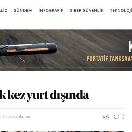
LIZ
GÜNDEM
İNFOGRAFIK
SIBER GÜVENLIK
TEKNOLOJ
k kez yurt dışında
0
A
: 2 dakika okuma
A