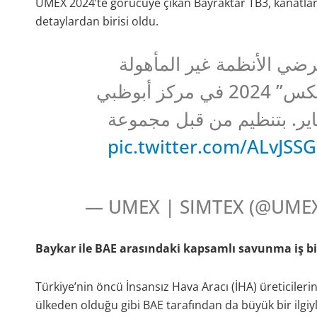
UMEX 2024’te görücüye çıkan Bayraktar TB3, kanatları
detaylardan birisi oldu.
رضي الأنظمة غير المأهولة
“يومكس” والمحاكاة والتدريب “سيمتكس” 2024 في مركز أبوظبي
ني للمعارض ويستمر حتى 25 يناير. بتنظيم من قبل مجموعة
pic.twitter.com/ALvJSS
— UMEX | SIMTEX (@UME
Baykar ile BAE arasındaki kapsamlı savunma iş bir
Türkiye’nin öncü İnsansız Hava Aracı (İHA) üreticilerind
ülkeden olduğu gibi BAE tarafından da büyük bir ilgiyl