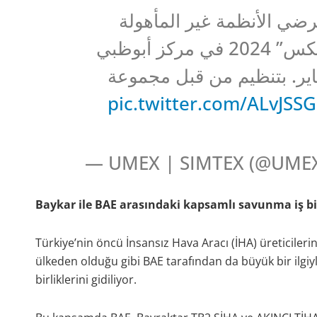
رضي الأنظمة غير المأهولة
“يومكس” والمحاكاة والتدريب “سيمتكس” 2024 في مركز أبوظبي
ني للمعارض ويستمر حتى 25 يناير. بتنظيم من قبل مجموعة
pic.twitter.com/ALvJSS
— UMEX | SIMTEX (@UME
Baykar ile BAE arasındaki kapsamlı savunma iş bir
Türkiye’nin öncü İnsansız Hava Aracı (İHA) üreticilerind
ülkeden olduğu gibi BAE tarafından da büyük bir ilgiyl
birliklerini gidiliyor.