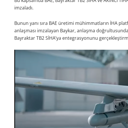
Bu kapsamda BAE, Bayraktar TB2 SİHA ve AKINCI TİHA t
imzaladı.
Bunun yanı sıra BAE üretimi mühimmatların İHA platfor
anlaşması imzalayan Baykar, anlaşma doğrultusund
Bayraktar TB2 SİHA’ya entegrasyonunu gerçekleştirmiş 