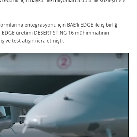
edariki için Baykar ile milyonlarca dolarlık sözleşmeler
mlarına entegrasyonu için BAE’li EDGE ile iş birliği
a EDGE üretimi DESERT STING 16 mühimmatının
ve test atışını icra etmişti.