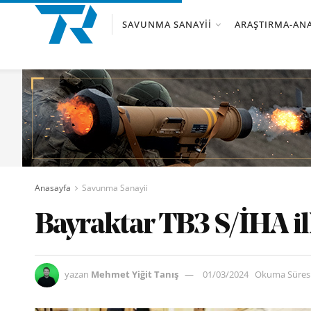
SAVUNMA SANAYII
ARAŞTIRMA-ANA
Anasayfa
Savunma Sanayii
Bayraktar TB3 S/İHA il
yazan
Mehmet Yiğit Tanış
01/03/2024
Okuma Süresi