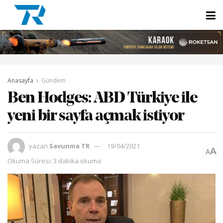
Anasayfa
Gündem
Ben Hodges: ABD Türkiye ile
yeni bir sayfa açmak istiyor
yazan
Savunma TR
19/04/2021
A
A
Okuma Süresi: 3 dakika okuma