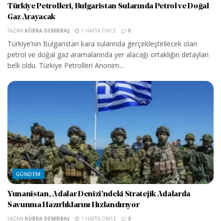
Türkiye Petrolleri, Bulgaristan Sularında Petrol ve Doğal
Gaz Arayacak
YAZAN
KÜBRA DEMIRBAŞ
1 HAFTA ÖNCE
0
Türkiye’nin Bulgaristan kara sularında gerçekleştirilecek olan
petrol ve doğal gaz aramalarında yer alacağı ortaklığın detayları
belli oldu. Türkiye Petrolleri Anonim...
GÜNDEM
Yunanistan, Adalar Denizi’ndeki Stratejik Adalarda
Savunma Hazırlıklarını Hızlandırıyor
YAZAN
KÜBRA DEMIRBAŞ
1 HAFTA ÖNCE
0