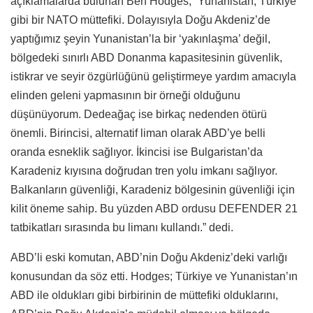
açıklamalarda bulunan Ben Hodges, “Yunanistan, Türkiye
gibi bir NATO müttefiki. Dolayısıyla Doğu Akdeniz’de
yaptığımız şeyin Yunanistan’la bir ‘yakınlaşma’ değil,
bölgedeki sınırlı ABD Donanma kapasitesinin güvenlik,
istikrar ve seyir özgürlüğünü geliştirmeye yardım amacıyla
elinden geleni yapmasının bir örneği olduğunu
düşünüyorum. Dedeağaç ise birkaç nedenden ötürü
önemli. Birincisi, alternatif liman olarak ABD’ye belli
oranda esneklik sağlıyor. İkincisi ise Bulgaristan’da
Karadeniz kıyısına doğrudan tren yolu imkanı sağlıyor.
Balkanların güvenliği, Karadeniz bölgesinin güvenliği için
kilit öneme sahip. Bu yüzden ABD ordusu DEFENDER 21
tatbikatları sırasında bu limanı kullandı.” dedi.
ABD’li eski komutan, ABD’nin Doğu Akdeniz’deki varlığı
konusundan da söz etti. Hodges; Türkiye ve Yunanistan’ın
ABD ile oldukları gibi birbirinin de müttefiki olduklarını,