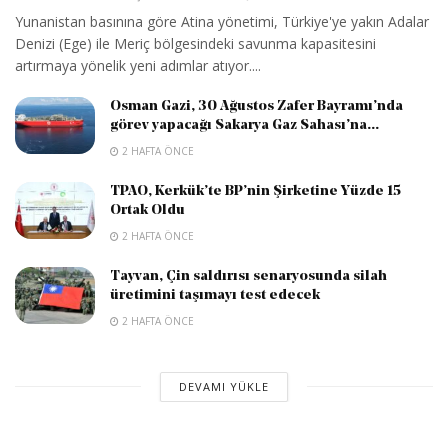
Yunanistan basınına göre Atina yönetimi, Türkiye'ye yakın Adalar
Denizi (Ege) ile Meriç bölgesindeki savunma kapasitesini
artırmaya yönelik yeni adımlar atıyor....
Osman Gazi, 30 Ağustos Zafer Bayramı’nda
görev yapacağı Sakarya Gaz Sahası’na...
2 HAFTA ÖNCE
TPAO, Kerkük’te BP’nin Şirketine Yüzde 15
Ortak Oldu
2 HAFTA ÖNCE
Tayvan, Çin saldırısı senaryosunda silah
üretimini taşımayı test edecek
2 HAFTA ÖNCE
DEVAMI YÜKLE