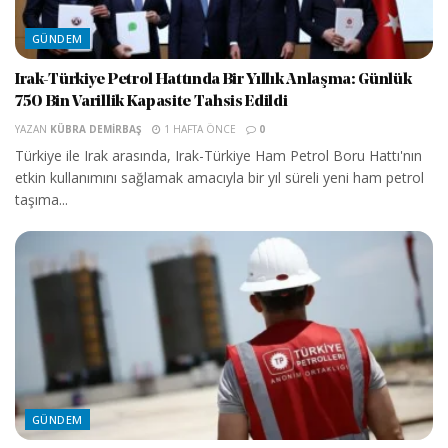
GÜNDEM
Irak-Türkiye Petrol Hattında Bir Yıllık Anlaşma: Günlük
750 Bin Varillik Kapasite Tahsis Edildi
YAZAN
KÜBRA DEMIRBAŞ
1 HAFTA ÖNCE
0
Türkiye ile Irak arasında, Irak-Türkiye Ham Petrol Boru Hattı'nın
etkin kullanımını sağlamak amacıyla bir yıl süreli yeni ham petrol
taşıma...
GÜNDEM