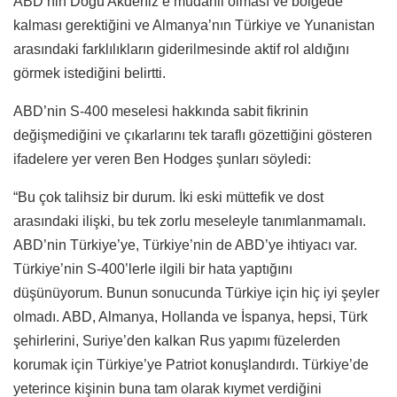
ABD’nin Doğu Akdeniz’e müdahil olması ve bölgede
kalması gerektiğini ve Almanya’nın Türkiye ve Yunanistan
arasındaki farklılıkların giderilmesinde aktif rol aldığını
görmek istediğini belirtti.
ABD’nin S-400 meselesi hakkında sabit fikrinin
değişmediğini ve çıkarlarını tek taraflı gözettiğini gösteren
ifadelere yer veren Ben Hodges şunları söyledi:
“Bu çok talihsiz bir durum. İki eski müttefik ve dost
arasındaki ilişki, bu tek zorlu meseleyle tanımlanmamalı.
ABD’nin Türkiye’ye, Türkiye’nin de ABD’ye ihtiyacı var.
Türkiye’nin S-400’lerle ilgili bir hata yaptığını
düşünüyorum. Bunun sonucunda Türkiye için hiç iyi şeyler
olmadı. ABD, Almanya, Hollanda ve İspanya, hepsi, Türk
şehirlerini, Suriye’den kalkan Rus yapımı füzelerden
korumak için Türkiye’ye Patriot konuşlandırdı. Türkiye’de
yeterince kişinin buna tam olarak kıymet verdiğini