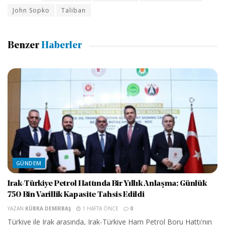
John Sopko
Taliban
Benzer
Haberler
GÜNDEM
Irak-Türkiye Petrol Hattında Bir Yıllık Anlaşma: Günlük
750 Bin Varillik Kapasite Tahsis Edildi
YAZAN
KÜBRA DEMIRBAŞ
1 HAFTA ÖNCE
0
Türkiye ile Irak arasında, Irak-Türkiye Ham Petrol Boru Hattı'nın