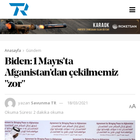
Anasayfa
Gündem
Biden: 1 Mayıs’ta
Afganistan’dan çekilmemiz
"zor"
yazan
Savunma TR
18/03/2021
A
A
Okuma Süresi: 2 dakika okuma