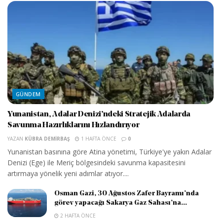
GÜNDEM
Yunanistan, Adalar Denizi’ndeki Stratejik Adalarda
Savunma Hazırlıklarını Hızlandırıyor
YAZAN
KÜBRA DEMIRBAŞ
1 HAFTA ÖNCE
0
Yunanistan basınına göre Atina yönetimi, Türkiye'ye yakın Adalar
Denizi (Ege) ile Meriç bölgesindeki savunma kapasitesini
artırmaya yönelik yeni adımlar atıyor....
Osman Gazi, 30 Ağustos Zafer Bayramı’nda
görev yapacağı Sakarya Gaz Sahası’na...
2 HAFTA ÖNCE