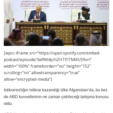
[wpcc-iframe src=”https://open.spotify.com/embed-
podcast/episode/3w9M4yzhZHTfITNMUS9vri”
width=”100%” frameborder=”no” height=”152″
scrolling=”no” allowtransparency=”true”
allow=”encrypted-media”]
İstikrarsızlığın istikrar kazandığı ülke Afganistan’da, bu kez
de ABD kuvvetlerinin ne zaman çekileceği tartışma konusu
oldu.