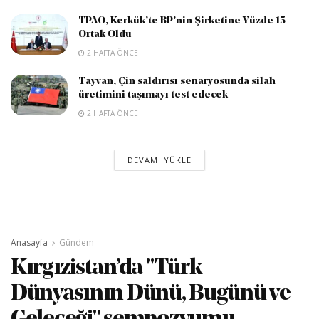
TPAO, Kerkük’te BP’nin Şirketine Yüzde 15
Ortak Oldu
2 HAFTA ÖNCE
Tayvan, Çin saldırısı senaryosunda silah
üretimini taşımayı test edecek
2 HAFTA ÖNCE
DEVAMI YÜKLE
Anasayfa
Gündem
Kırgızistan’da "Türk
Dünyasının Dünü, Bugünü ve