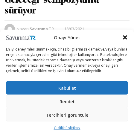
Geleceği" sempozyumu
sürüyor
yazan
Savunma TR
18/03/2021
A
A
Onayı Yönet
Okuma Süresi: 2 dakika okuma
En iyi deneyimleri sunmak için, cihaz bilgilerini saklamak ve/veya bunlara
erişmek amacıyla çerezler gibi teknolojiler kullanıyoruz. Bu teknolojilere
izin vermek, bu sitedeki tarama davranışı veya benzersiz kimlikler gibi
verileri işlememize izin verecektir. Onay vermemek veya onayı geri
çekmek, belirli özellikleri ve işlevleri olumsuz etkileyebilir.
Kabul et
Reddet
Tercihleri görüntüle
Türk Dili Konuşan Ülkeler Parlamenter Asamblesi
Gizlilik Politikası