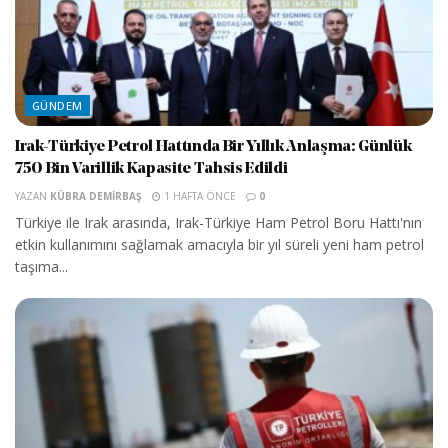
GÜNDEM
Irak-Türkiye Petrol Hattında Bir Yıllık Anlaşma: Günlük
750 Bin Varillik Kapasite Tahsis Edildi
YAZAN
KÜBRA DEMIRBAŞ
1 HAFTA ÖNCE
0
Türkiye ile Irak arasında, Irak-Türkiye Ham Petrol Boru Hattı'nın
etkin kullanımını sağlamak amacıyla bir yıl süreli yeni ham petrol
taşıma...