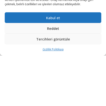
çekmek, belirli özellikleri ve işlevleri olumsuz etkileyebilir.
Kabul et
Reddet
Tercihleri görüntüle
ABD Dışişleri Sözcüsü Ned Price, Uluslararası Atom
Enerjisi Ajansı (UAEA) müfettişlerine özel denetim
Gizlilik Politikası
izinleri veren Ek Protokol’ü askıya alan İran’ın yanlış
yöne gittiğini ve nükleer konusundaki sınırlamalarından
uzaklaştığını söyledi.
Günlük basın toplantısında gündemdeki konuları
değerlendiren Price, UAEA’nın İran raporuna
değinerek İran’ın 2015’te imzalanan Ortak Kapsamlı
Eylem Planı (OKEP) anlaşmasında belirlenen uranyum
zenginleştirme sınırlarını aşmaya devam ettiğini belirtti.