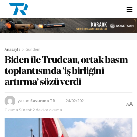
Anasayfa
Gündem
Biden ile Trudeau, ortak basın
toplantısında ‘iş birliğini
artırma’ sözü verdi
yazan
Savunma TR
24/02/2021
A
A
Okuma Süresi: 2 dakika okuma