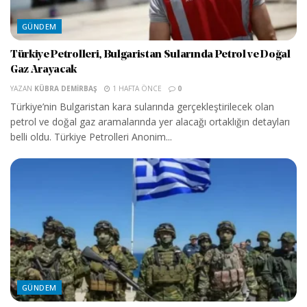
GÜNDEM
Türkiye Petrolleri, Bulgaristan Sularında Petrol ve Doğal
Gaz Arayacak
YAZAN
KÜBRA DEMIRBAŞ
1 HAFTA ÖNCE
0
Türkiye’nin Bulgaristan kara sularında gerçekleştirilecek olan
petrol ve doğal gaz aramalarında yer alacağı ortaklığın detayları
belli oldu. Türkiye Petrolleri Anonim...
GÜNDEM