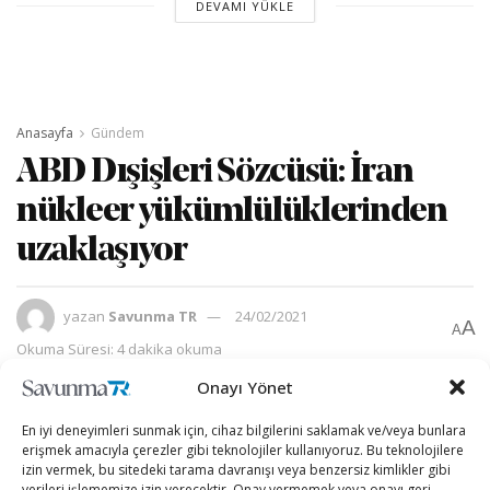
DEVAMI YÜKLE
Anasayfa
Gündem
ABD Dışişleri Sözcüsü: İran
nükleer yükümlülüklerinden
uzaklaşıyor
yazan
Savunma TR
24/02/2021
A
A
Okuma Süresi: 4 dakika okuma
Onayı Yönet
En iyi deneyimleri sunmak için, cihaz bilgilerini saklamak ve/veya bunlara
erişmek amacıyla çerezler gibi teknolojiler kullanıyoruz. Bu teknolojilere
izin vermek, bu sitedeki tarama davranışı veya benzersiz kimlikler gibi
verileri işlememize izin verecektir. Onay vermemek veya onayı geri