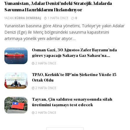
Yunanistan, Adalar Denizi’ndeki Stratejik Adalarda
Savunma Hazırlıklarını Hızlandırıyor
YAZAN
KÜBRA DEMIRBAŞ
1 HAFTA ÖNCE
0
Yunanistan basınına göre Atina yönetimi, Türkiye'ye yakın Adalar
Denizi (Ege) ile Meriç bölgesindeki savunma kapasitesini
artırmaya yönelik yeni adımlar atıyor....
Osman Gazi, 30 Ağustos Zafer Bayramı’nda
görev yapacağı Sakarya Gaz Sahası’na...
2 HAFTA ÖNCE
TPAO, Kerkük’te BP’nin Şirketine Yüzde 15
Ortak Oldu
2 HAFTA ÖNCE
Tayvan, Çin saldırısı senaryosunda silah
üretimini taşımayı test edecek
2 HAFTA ÖNCE