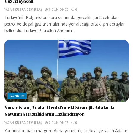
Gaz Arayacak
YAZAN
KÜBRA DEMIRBAŞ
7 GÜN ÖNCE
0
Türkiye’nin Bulgaristan kara sularında gerçekleştirilecek olan
petrol ve doğal gaz aramalarında yer alacağı ortaklığın detayları
belli oldu. Türkiye Petrolleri Anonim...
GÜNDEM
Yunanistan, Adalar Denizi’ndeki Stratejik Adalarda
Savunma Hazırlıklarını Hızlandırıyor
YAZAN
KÜBRA DEMIRBAŞ
7 GÜN ÖNCE
0
Yunanistan basınına göre Atina yönetimi, Türkiye'ye yakın Adalar