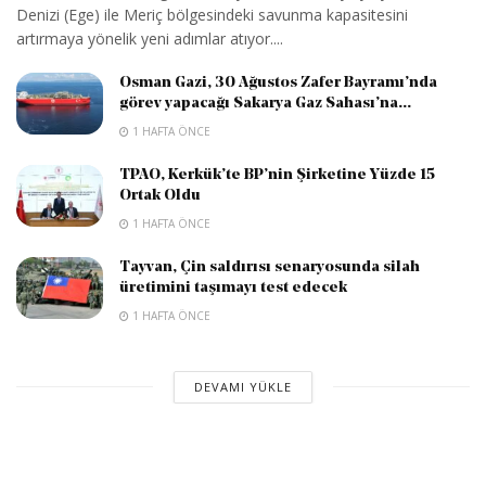
Denizi (Ege) ile Meriç bölgesindeki savunma kapasitesini
artırmaya yönelik yeni adımlar atıyor....
Osman Gazi, 30 Ağustos Zafer Bayramı’nda
görev yapacağı Sakarya Gaz Sahası’na...
1 HAFTA ÖNCE
TPAO, Kerkük’te BP’nin Şirketine Yüzde 15
Ortak Oldu
1 HAFTA ÖNCE
Tayvan, Çin saldırısı senaryosunda silah
üretimini taşımayı test edecek
1 HAFTA ÖNCE
DEVAMI YÜKLE