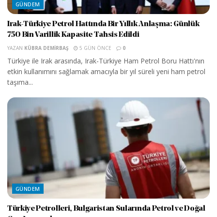
GÜNDEM
Irak-Türkiye Petrol Hattında Bir Yıllık Anlaşma: Günlük
750 Bin Varillik Kapasite Tahsis Edildi
YAZAN
KÜBRA DEMIRBAŞ
5 GÜN ÖNCE
0
Türkiye ile Irak arasında, Irak-Türkiye Ham Petrol Boru Hattı'nın
etkin kullanımını sağlamak amacıyla bir yıl süreli yeni ham petrol
taşıma...
GÜNDEM
Türkiye Petrolleri, Bulgaristan Sularında Petrol ve Doğal