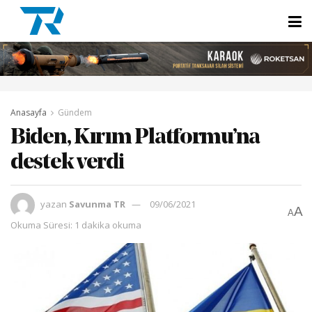
Anasayfa
Gündem
Biden, Kırım Platformu’na
destek verdi
yazan
Savunma TR
09/06/2021
A
A
Okuma Süresi: 1 dakika okuma