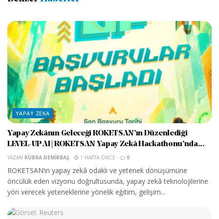
YAPAY ZEKA
Yapay Zekânın Geleceği ROKETSAN’ın Düzenlediği
LEVEL-UP AI | ROKETSAN Yapay Zekâ Hackathonu’nda...
YAZAN
KÜBRA DEMIRBAŞ
1 HAFTA ÖNCE
0
ROKETSAN’ın yapay zekâ odaklı ve yetenek dönüşümüne
öncülük eden vizyonu doğrultusunda, yapay zekâ teknolojilerine
yön verecek yeteneklerine yönelik eğitim, gelişim...