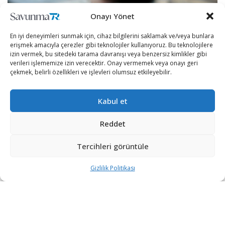
Onayı Yönet
En iyi deneyimleri sunmak için, cihaz bilgilerini saklamak ve/veya bunlara
erişmek amacıyla çerezler gibi teknolojiler kullanıyoruz. Bu teknolojilere
izin vermek, bu sitedeki tarama davranışı veya benzersiz kimlikler gibi
verileri işlememize izin verecektir. Onay vermemek veya onayı geri
çekmek, belirli özellikleri ve işlevleri olumsuz etkileyebilir.
Kabul et
Reddet
Ancak şirketin hala bazı protokolleri tamamlaması
gerektiği belirtildi. Şirketin CEO’su Changping Zhao ise
Tercihleri görüntüle
Bloomberg’e gerekli prosedürlerin zamanında
Gizlilik Politikası
tamamlanacağını söyledi.
Al Khaleej’in haberine göre Binance, işlem hacmine
göre dünyanın en büyük kripto para borsası.
Binance’in tam lisansı almayı başarması durumunda,