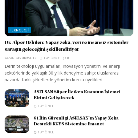
TEKNOLOJI
Dr. Alper Özbilen: Yapay zekâ, veri ve insansız sistemler
savaşın geleceğini şekillendiriyor
YAZAN
SAVUNMA TR
1 AY ÖNCE
0
Derin teknoloji uygulamaları, inovasyon yönetimi ve enerji
sektörlerinde yaklaşık 30 yıllık deneyime sahip; uluslararası
pazarda farklı şirketlerde yönetim kurulu üyelikleri...
ASELSAN Süper İletken Kuantum İşlemci
Birimi Geliştirecek
1 AY ÖNCE
81 İlin Güvenliği ASELSAN’ın Yapay Zeka
Destekli KGYS Sistemine Emanet
1 AY ÖNCE