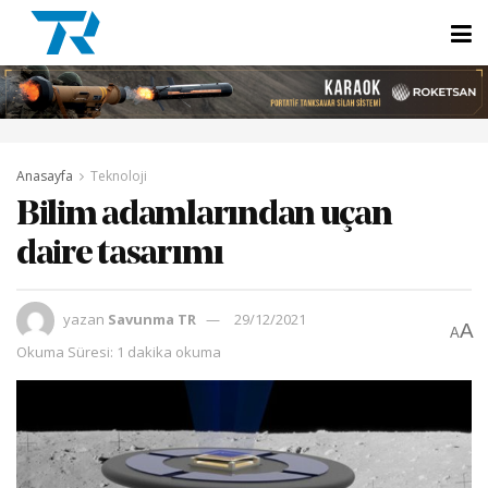
Anasayfa
Teknoloji
Bilim adamlarından uçan
daire tasarımı
yazan
Savunma TR
29/12/2021
A
A
Okuma Süresi: 1 dakika okuma