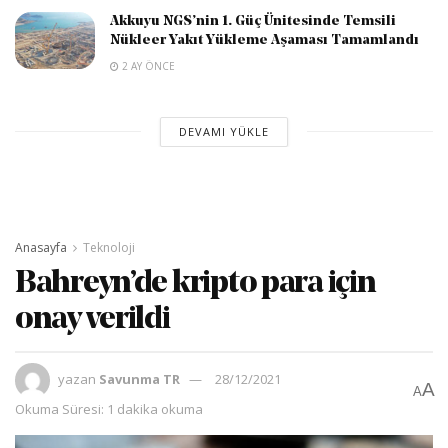
Akkuyu NGS’nin 1. Güç Ünitesinde Temsili
Nükleer Yakıt Yükleme Aşaması Tamamlandı
2 AY ÖNCE
DEVAMI YÜKLE
Anasayfa
Teknoloji
Bahreyn’de kripto para için
onay verildi
yazan
Savunma TR
28/12/2021
A
A
Okuma Süresi: 1 dakika okuma