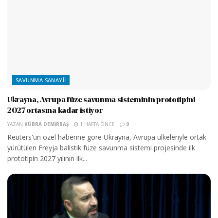
SAVUNMA SANAYII
Ukrayna, Avrupa füze savunma sisteminin prototipini
2027 ortasına kadar istiyor
YAZAN
KÜBRA DEMIRBAŞ
1 HAFTA ÖNCE
0
Reuters'un özel haberine göre Ukrayna, Avrupa ülkeleriyle ortak
yürütülen Freyja balistik füze savunma sistemi projesinde ilk
prototipin 2027 yılının ilk...