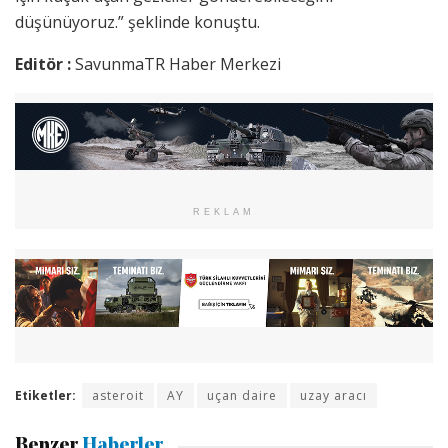
düşünüyoruz.” şeklinde konuştu.
Editör :
SavunmaTR Haber Merkezi
REKLAM
Etiketler:
asteroit
AY
uçan daire
uzay aracı
Benzer
Haberler