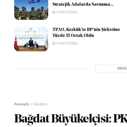
Stratejik Adalarda Savunma...
1 HAFTA ÖNCE
TPAO, Kerkük’te BP’nin Şirketine
Yüzde 15 Ortak Oldu
1 HAFTA ÖNCE
DEVA
Anasayfa
Gündem
Bağdat Büyükelçisi: PK