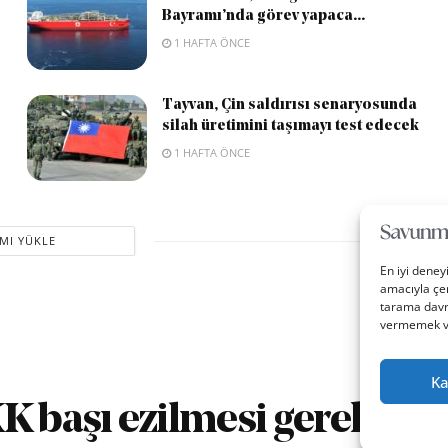
Bayramı’nda görev yapaca...
1 HAFTA ÖNCE
Tayvan, Çin saldırısı senaryosunda
silah üretimini taşımayı test edecek
1 HAFTA ÖNCE
MI YÜKLE
En iyi deney
amacıyla çer
tarama davra
vermemek vey
Ka
K başı ezilmesi gereken