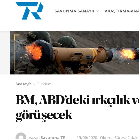
SAVUNMA SANAYII
ARAŞTIRMA-ANA
Anasayfa
Gündem
BM, ABD’deki ırkçılık v
görüşecek
yazan
Savunma TR
15/06/2020
Okuma Süresi: 2 dak