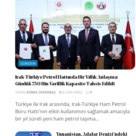
GÜNDEM
Irak-Türkiye Petrol Hattında Bir Yıllık Anlaşma:
Günlük 750 Bin Varillik Kapasite Tahsis Edildi
YAZAN
KÜBRA DEMIRBAŞ
6 GÜN ÖNCE
0
Türkiye ile Irak arasında, Irak-Türkiye Ham Petrol
Boru Hattı'nın etkin kullanımını sağlamak amacıyla
bir yıl süreli yeni ham petrol taşıma...
Yunanistan, Adalar Denizi’ndeki