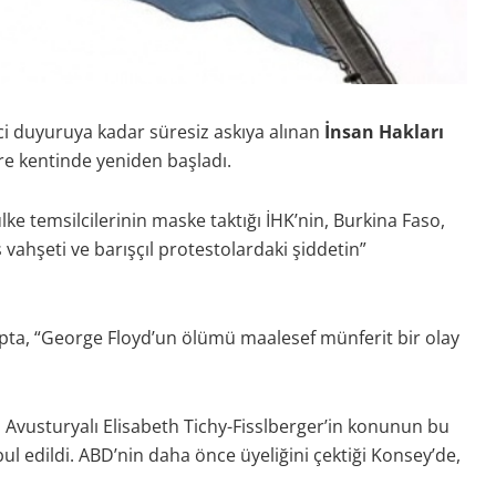
nci duyuruya kadar süresiz askıya alınan
İnsan Hakları
re kentinde yeniden başladı.
ülke temsilcilerinin maske taktığı İHK’nin, Burkina Faso,
is vahşeti ve barışçıl protestolardaki şiddetin”
tupta, “George Floyd’un ölümü maalesef münferit bir olay
ı Avusturyalı Elisabeth Tichy-Fisslberger’in konunun bu
bul edildi. ABD’nin daha önce üyeliğini çektiği Konsey’de,