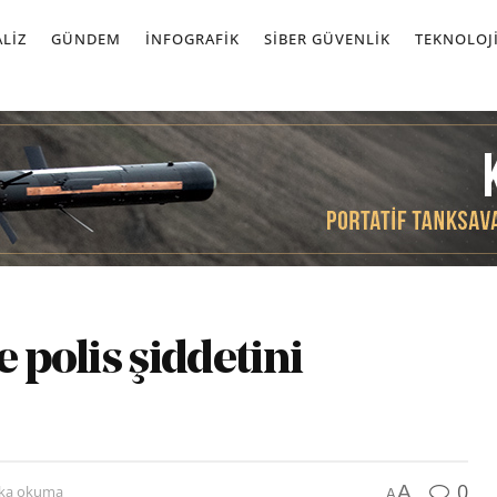
LIZ
GÜNDEM
İNFOGRAFIK
SIBER GÜVENLIK
TEKNOLOJ
e polis şiddetini
0
A
ika okuma
A