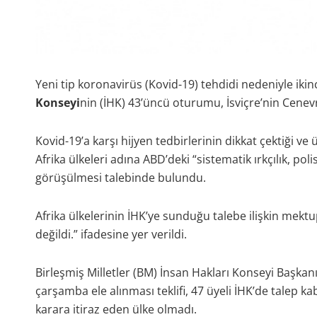
Yeni tip koronavirüs (Kovid-19) tehdidi nedeniyle iki
Konseyi
nin (İHK) 43’üncü oturumu, İsviçre’nin Cenev
Kovid-19’a karşı hijyen tedbirlerinin dikkat çektiği ve 
Afrika ülkeleri adına ABD’deki “sistematik ırkçılık, pol
görüşülmesi talebinde bulundu.
Afrika ülkelerinin İHK’ye sunduğu talebe ilişkin mek
değildi.” ifadesine yer verildi.
Birleşmiş Milletler (BM) İnsan Hakları Konseyi Başkan
çarşamba ele alınması teklifi, 47 üyeli İHK’de talep ka
karara itiraz eden ülke olmadı.