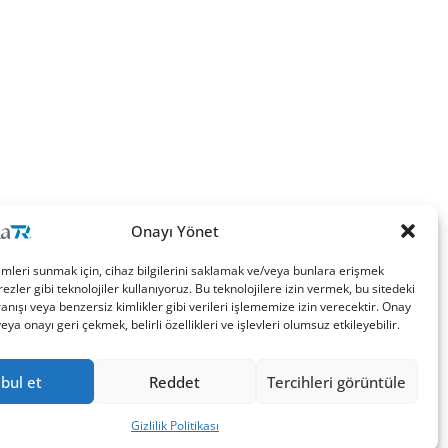
Onayı Yönet
imleri sunmak için, cihaz bilgilerini saklamak ve/veya bunlara erişmek
ezler gibi teknolojiler kullanıyoruz. Bu teknolojilere izin vermek, bu sitedeki
nışı veya benzersiz kimlikler gibi verileri işlememize izin verecektir. Onay
a onayı geri çekmek, belirli özellikleri ve işlevleri olumsuz etkileyebilir.
bul et
Reddet
Tercihleri görüntüle
Gizlilik Politikası