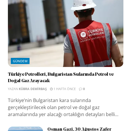
GÜNDEM
Türkiye Petrolleri, Bulgaristan Sularında Petrol ve
Doğal Gaz Arayacak
YAZAN
KÜBRA DEMIRBAŞ
1 HAFTA ÖNCE
0
Türkiye’nin Bulgaristan kara sularında
gerçekleştirilecek olan petrol ve doğal gaz
aramalarında yer alacağı ortaklığın detayları belli...
Osman Gazi, 30 Ağustos Zafer