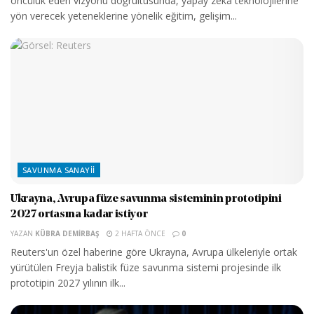
öncülük eden vizyonu doğrultusunda, yapay zekâ teknolojilerine
yön verecek yeteneklerine yönelik eğitim, gelişim...
SAVUNMA SANAYII
Ukrayna, Avrupa füze savunma sisteminin prototipini
2027 ortasına kadar istiyor
YAZAN
KÜBRA DEMIRBAŞ
2 HAFTA ÖNCE
0
Reuters'un özel haberine göre Ukrayna, Avrupa ülkeleriyle ortak
yürütülen Freyja balistik füze savunma sistemi projesinde ilk
prototipin 2027 yılının ilk...