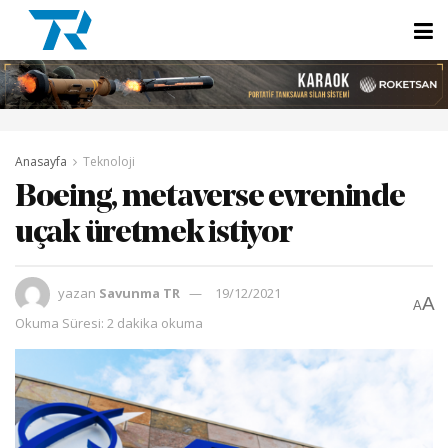
Anasayfa
Teknoloji
Boeing, metaverse evreninde
uçak üretmek istiyor
yazan
Savunma TR
19/12/2021
A
A
Okuma Süresi: 2 dakika okuma