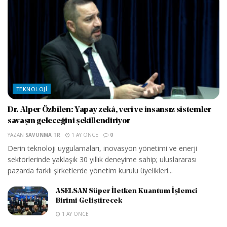
TEKNOLOJI
Dr. Alper Özbilen: Yapay zekâ, veri ve insansız sistemler
savaşın geleceğini şekillendiriyor
YAZAN
SAVUNMA TR
1 AY ÖNCE
0
Derin teknoloji uygulamaları, inovasyon yönetimi ve enerji
sektörlerinde yaklaşık 30 yıllık deneyime sahip; uluslararası
pazarda farklı şirketlerde yönetim kurulu üyelikleri...
ASELSAN Süper İletken Kuantum İşlemci
Birimi Geliştirecek
1 AY ÖNCE