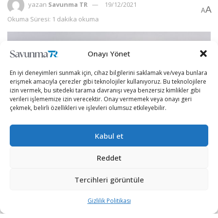
yazan
Savunma TR
19/12/2021
A
A
Okuma Süresi: 1 dakika okuma
Onayı Yönet
En iyi deneyimleri sunmak için, cihaz bilgilerini saklamak ve/veya bunlara
erişmek amacıyla çerezler gibi teknolojiler kullanıyoruz. Bu teknolojilere
izin vermek, bu sitedeki tarama davranışı veya benzersiz kimlikler gibi
verileri işlememize izin verecektir. Onay vermemek veya onayı geri
çekmek, belirli özellikleri ve işlevleri olumsuz etkileyebilir.
Kabul et
Reddet
İngiltere Savunma Ekipmanları Satış Otoritesi (DESA), 2
ikmal gemisinin Kraliyet Donanması’nda 40 yıl hizmet
Tercihleri görüntüle
verdikten sonra bu yılın başlarında hizmetten
Gizlilik Politikası
çıkartıldığını söyledi.