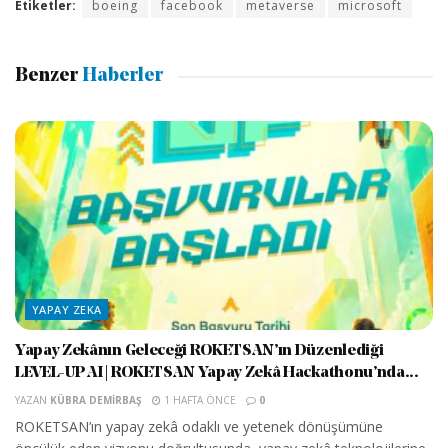
Etiketler:
boeing
facebook
metaverse
microsoft
Benzer
Haberler
YAPAY ZEKA
Yapay Zekânın Geleceği ROKETSAN’ın Düzenlediği
LEVEL-UP AI | ROKETSAN Yapay Zekâ Hackathonu’nda...
YAZAN
KÜBRA DEMIRBAŞ
1 HAFTA ÖNCE
0
ROKETSAN’ın yapay zekâ odaklı ve yetenek dönüşümüne