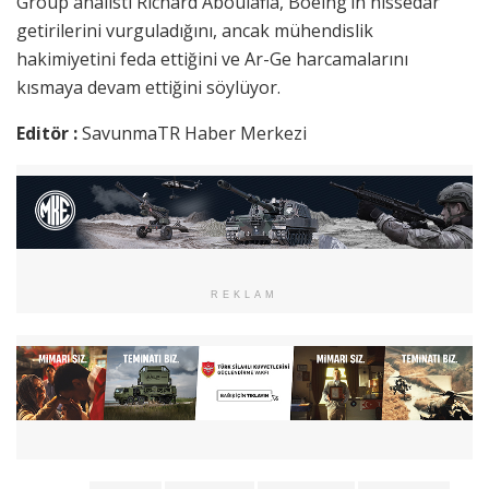
Group analisti Richard Aboulafia, Boeing’in hissedar
getirilerini vurguladığını, ancak mühendislik
hakimiyetini feda ettiğini ve Ar-Ge harcamalarını
kısmaya devam ettiğini söylüyor.
Editör :
SavunmaTR Haber Merkezi
REKLAM