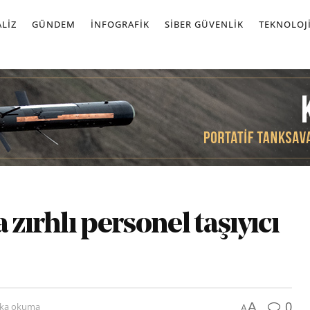
LIZ
GÜNDEM
İNFOGRAFIK
SIBER GÜVENLIK
TEKNOLOJ
 zırhlı personel taşıyıcı
0
A
ika okuma
A