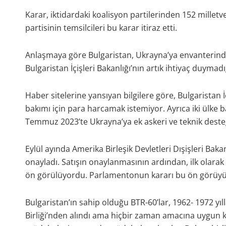
Karar, iktidardaki koalisyon partilerinden 152 milletv
partisinin temsilcileri bu karar itiraz etti.
Anlaşmaya göre Bulgaristan, Ukrayna’ya envanterinde b
Bulgaristan İçişleri Bakanlığı’nın artık ihtiyaç duymad
Haber sitelerine yansıyan bilgilere göre, Bulgaristan İ
bakımı için para harcamak istemiyor. Ayrıca iki ülke
Temmuz 2023’te Ukrayna’ya ek askeri ve teknik deste
Eylül ayında Amerika Birleşik Devletleri Dışişleri Bakan
onayladı. Satışın onaylanmasının ardından, ilk olarak
ön görülüyordu. Parlamentonun kararı bu ön görüyü h
Bulgaristan’ın sahip olduğu BTR-60’lar, 1962- 1972 yıll
Birliği’nden alındı ama hiçbir zaman amacına uygun k