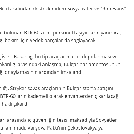
ekili tarafından desteklenirken Sosyalistler ve “Rönesans”
ulunan BTR-60 zırhlı personel taşıyıcıların yanı sıra,
ığı bakımı için yedek parçalar da sağlayacak.
çişleri Bakanlığı bu tip araçların artık depolanması ve
 bakanlığı arasındaki anlaşma, Bulgar parlamentosunun
ği onaylamasının ardından imzalandı.
lığı, Stryker savaş araçlarının Bulgaristan’a satışını
 BTR-60’ların kademeli olarak envanterden çıkarılacağı
aklı çıkardı.
arı arasında iç güvenliğin tesisi maksadıyla Sovyetler
ullanılmadı. Varşova Paktı’nın Çekoslovakya’ya