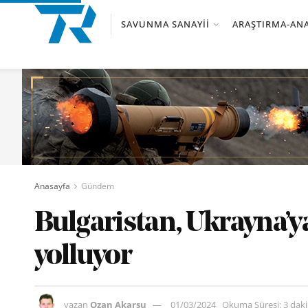
SAVUNMA SANAYII
ARAŞTIRMA-ANA
Anasayfa
Gündem
Bulgaristan, Ukrayna’ya
yolluyor
yazan
Ozan Akarsu
01/03/2024
Okuma Süresi: 3 dak