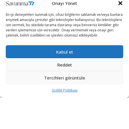
Onayı Yönet
En iyi deneyimleri sunmak için, cihaz bilgilerini saklamak ve/veya bunlara
erişmek amacıyla çerezler gibi teknolojiler kullanıyoruz. Bu teknolojilere
izin vermek, bu sitedeki tarama davranışı veya benzersiz kimlikler gibi
verileri işlememize izin verecektir. Onay vermemek veya onayı geri
çekmek, belirli özellikleri ve işlevleri olumsuz etkileyebilir.
Kabul et
Reddet
Tercihleri görüntüle
Türk Havacılık ve Uzay Sanayii A.Ş. (TUSAŞ),
GÖKBEY Genel Maksat Helikopteri için kritik bir
Gizlilik Politikası
aşamayı daha geride bıraktı.
Sivil Havacılık Genel Müdürlüğü (SGHM), TUSAŞ’a T625
GÖKBEY Genel Maksat Helikopteri projesi kapsamında
kritik bir aşama olan “Büyük Döner Kanatlı Hava
Araçları Tasarım Organizasyonu Onayı” yetkisi verdi.