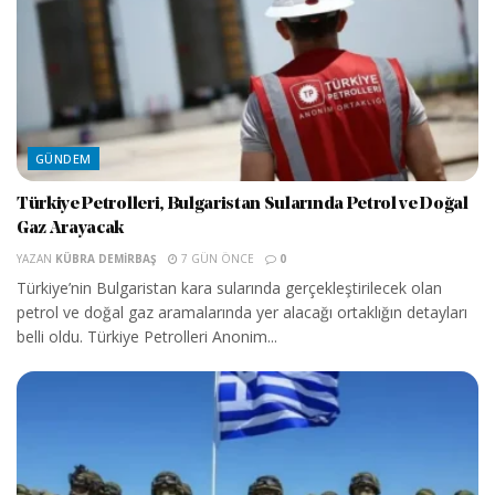
GÜNDEM
Türkiye Petrolleri, Bulgaristan Sularında Petrol ve Doğal
Gaz Arayacak
YAZAN
KÜBRA DEMIRBAŞ
7 GÜN ÖNCE
0
Türkiye’nin Bulgaristan kara sularında gerçekleştirilecek olan
petrol ve doğal gaz aramalarında yer alacağı ortaklığın detayları
belli oldu. Türkiye Petrolleri Anonim...