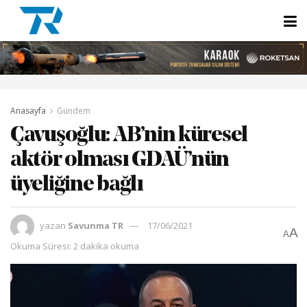
Anasayfa
Gündem
Çavuşoğlu: AB’nin küresel
aktör olması GDAÜ’nün
üyeliğine bağlı
yazan
Savunma TR
17/06/2021
A
A
Okuma Süresi: 2 dakika okuma