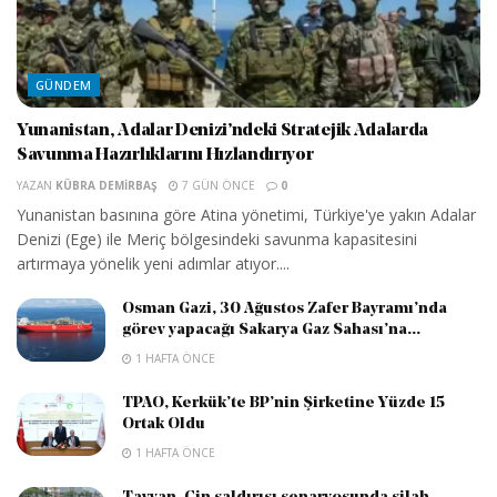
GÜNDEM
Yunanistan, Adalar Denizi’ndeki Stratejik Adalarda
Savunma Hazırlıklarını Hızlandırıyor
YAZAN
KÜBRA DEMIRBAŞ
7 GÜN ÖNCE
0
Yunanistan basınına göre Atina yönetimi, Türkiye'ye yakın Adalar
Denizi (Ege) ile Meriç bölgesindeki savunma kapasitesini
artırmaya yönelik yeni adımlar atıyor....
Osman Gazi, 30 Ağustos Zafer Bayramı’nda
görev yapacağı Sakarya Gaz Sahası’na...
1 HAFTA ÖNCE
TPAO, Kerkük’te BP’nin Şirketine Yüzde 15
Ortak Oldu
1 HAFTA ÖNCE