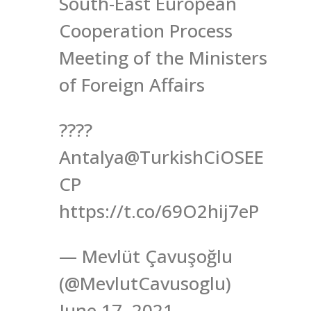
South-East European
Cooperation Process
Meeting of the Ministers
of Foreign Affairs
????
Antalya@TurkishCiOSEE
CP
https://t.co/69O2hij7eP
— Mevlüt Çavuşoğlu
(@MevlutCavusoglu)
June 17, 2021