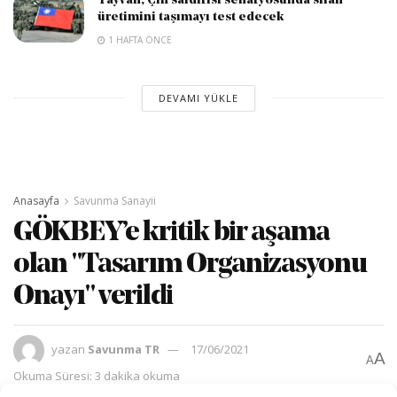
Tayvan, Çin saldırısı senaryosunda silah
üretimini taşımayı test edecek
1 HAFTA ÖNCE
DEVAMI YÜKLE
Anasayfa
Savunma Sanayii
GÖKBEY’e kritik bir aşama
olan "Tasarım Organizasyonu
Onayı" verildi
yazan
Savunma TR
17/06/2021
A
A
Okuma Süresi: 3 dakika okuma