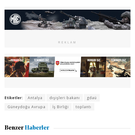
REKLAM
Etiketler:
Antalya
dışişleri bakanı
gdaü
Güneydoğu Avrupa
İş Birliği
toplantı
Benzer
Haberler