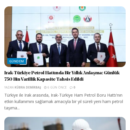
GÜNDEM
Irak-Türkiye Petrol Hattında Bir Yıllık Anlaşma: Günlük
750 Bin Varillik Kapasite Tahsis Edildi
YAZAN
KÜBRA DEMIRBAŞ
6 GÜN ÖNCE
0
Türkiye ile Irak arasında, Irak-Türkiye Ham Petrol Boru Hattı'nın
etkin kullanımını sağlamak amacıyla bir yıl süreli yeni ham petrol
taşıma...