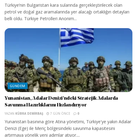
Türkiye’nin Bulgaristan kara sularında gerçekleştirilecek olan
petrol ve doğal gaz aramalarında yer alacağı ortaklığın detayları
belli oldu. Türkiye Petrolleri Anonim...
GÜNDEM
Yunanistan, Adalar Denizi’ndeki Stratejik Adalarda
Savunma Hazırlıklarını Hızlandırıyor
YAZAN
KÜBRA DEMIRBAŞ
7 GÜN ÖNCE
0
Yunanistan basınına göre Atina yönetimi, Türkiye'ye yakın Adalar
Denizi (Ege) ile Meriç bölgesindeki savunma kapasitesini
artırmaya yönelik yeni adımlar atıyor....