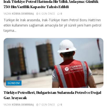
Irak-Türkiye Petrol Hattında Bir Yıllık Anlaşma: Günlük
750 Bin Varillik Kapasite Tahsis Edildi
YAZAN
KÜBRA DEMIRBAŞ
6 GÜN ÖNCE
0
Türkiye ile Irak arasında, Irak-Türkiye Ham Petrol Boru Hattı'nın
etkin kullanımını sağlamak amacıyla bir yıl süreli yeni ham petrol
taşıma...
GÜNDEM
Türkiye Petrolleri, Bulgaristan Sularında Petrol ve Doğal
Gaz Arayacak
YAZAN
KÜBRA DEMIRBAŞ
7 GÜN ÖNCE
0