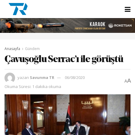
Anasayfa
Gündem
Çavuşoğlu Serrac’ı ile görüştü
yazan
Savunma TR
06/08/2020
A
A
Okuma Süresi: 1 dakika okuma