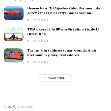
Osman Gazi, 30 Ağustos Zafer Bayramı’nda
görev yapacağı Sakarya Gaz Sahası’na...
1 HAFTA ÖNCE
TPAO, Kerkük’te BP’nin Şirketine Yüzde 15
Ortak Oldu
1 HAFTA ÖNCE
Tayvan, Çin saldırısı senaryosunda silah
üretimini taşımayı test edecek
1 HAFTA ÖNCE
DEVAMI YÜKLE
Anasayfa
Gündem