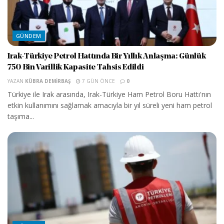
GÜNDEM
Irak-Türkiye Petrol Hattında Bir Yıllık Anlaşma: Günlük
750 Bin Varillik Kapasite Tahsis Edildi
YAZAN
KÜBRA DEMIRBAŞ
7 GÜN ÖNCE
0
Türkiye ile Irak arasında, Irak-Türkiye Ham Petrol Boru Hattı'nın
etkin kullanımını sağlamak amacıyla bir yıl süreli yeni ham petrol
taşıma...