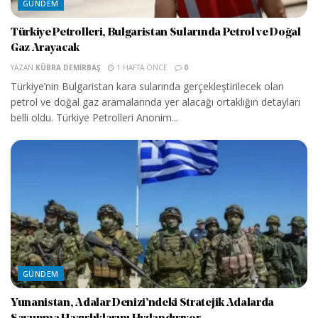
GÜNDEM
Türkiye Petrolleri, Bulgaristan Sularında Petrol ve Doğal
Gaz Arayacak
YAZAN
KÜBRA DEMIRBAŞ
1 HAFTA ÖNCE
0
Türkiye’nin Bulgaristan kara sularında gerçekleştirilecek olan
petrol ve doğal gaz aramalarında yer alacağı ortaklığın detayları
belli oldu. Türkiye Petrolleri Anonim...
GÜNDEM
Yunanistan, Adalar Denizi’ndeki Stratejik Adalarda