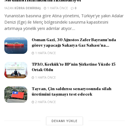
Savunma Hazırlıklarını Hızlandırıyor
YAZAN
KÜBRA DEMIRBAŞ
1 HAFTA ÖNCE
0
Yunanistan basınına göre Atina yönetimi, Türkiye'ye yakın Adalar
Denizi (Ege) ile Meriç bölgesindeki savunma kapasitesini
artırmaya yönelik yeni adımlar atıyor....
Osman Gazi, 30 Ağustos Zafer Bayramı’nda
görev yapacağı Sakarya Gaz Sahası’na...
1 HAFTA ÖNCE
TPAO, Kerkük’te BP’nin Şirketine Yüzde 15
Ortak Oldu
1 HAFTA ÖNCE
Tayvan, Çin saldırısı senaryosunda silah
üretimini taşımayı test edecek
2 HAFTA ÖNCE
DEVAMI YÜKLE