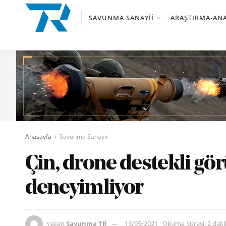
SAVUNMA SANAYII
ARAŞTIRMA-ANA
Anasayfa
Savunma Sanayii
Çin, drone destekli görü
deneyimliyor
yazan
Savunma TR
13/05/2021
Okuma Süresi: 2 dak