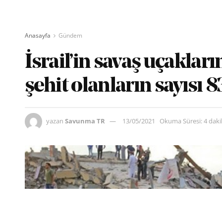
Anasayfa
Gündem
İsrail’in savaş uçakl
şehit olanların sayısı 8
yazan
Savunma TR
13/05/2021
Okuma Süresi: 4 dak