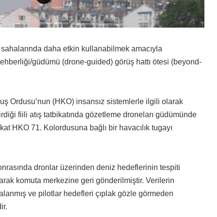
 sahalarında daha etkin kullanabilmek amacıyla
rehberliği/güdümü (drone-guided) görüş hattı ötesi (beyond-
uş Ordusu’nun (HKO) insansız sistemlerle ilgili olarak
irdiği fiili atış tatbikatında gözetleme droneları güdümünde
bikat HKO 71. Kolordusuna bağlı bir havacılık tugayı
sonrasında dronlar üzerinden deniz hedeflerinin tespiti
larak komuta merkezine geri gönderilmiştir. Verilerin
alanmış ve pilotlar hedefleri çıplak gözle görmeden
ir.