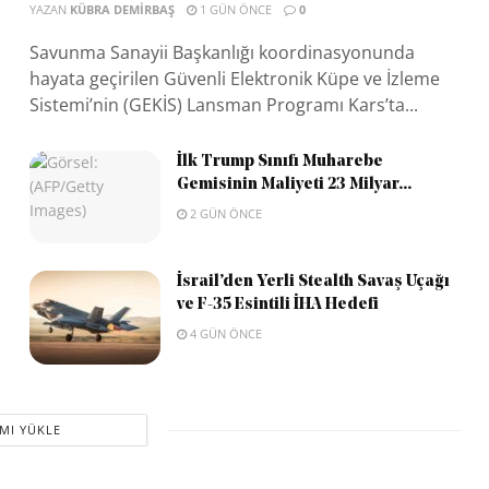
YAZAN
KÜBRA DEMIRBAŞ
1 GÜN ÖNCE
0
Savunma Sanayii Başkanlığı koordinasyonunda
hayata geçirilen Güvenli Elektronik Küpe ve İzleme
Sistemi’nin (GEKİS) Lansman Programı Kars’ta...
İlk Trump Sınıfı Muharebe
Gemisinin Maliyeti 23 Milyar...
2 GÜN ÖNCE
İsrail’den Yerli Stealth Savaş Uçağı
ve F-35 Esintili İHA Hedefi
4 GÜN ÖNCE
MI YÜKLE