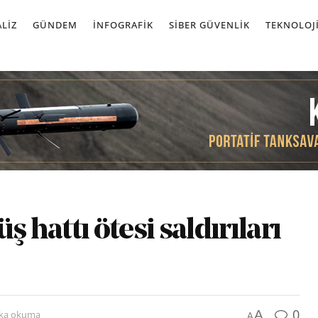
LIZ
GÜNDEM
İNFOGRAFIK
SIBER GÜVENLIK
TEKNOLOJ
ş hattı ötesi saldırıları
0
A
ika okuma
A