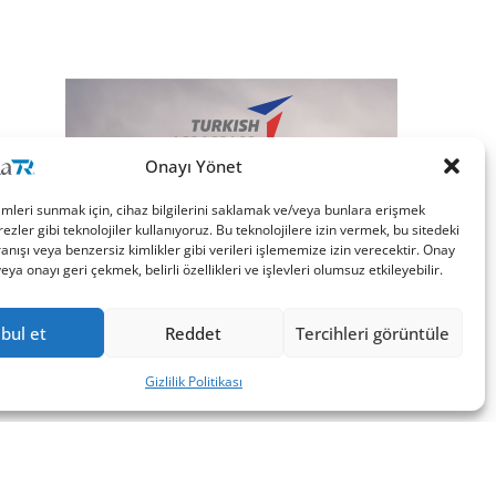
Onayı Yönet
imleri sunmak için, cihaz bilgilerini saklamak ve/veya bunlara erişmek
ezler gibi teknolojiler kullanıyoruz. Bu teknolojilere izin vermek, bu sitedeki
nışı veya benzersiz kimlikler gibi verileri işlememize izin verecektir. Onay
a onayı geri çekmek, belirli özellikleri ve işlevleri olumsuz etkileyebilir.
bul et
Reddet
Tercihleri görüntüle
Gizlilik Politikası