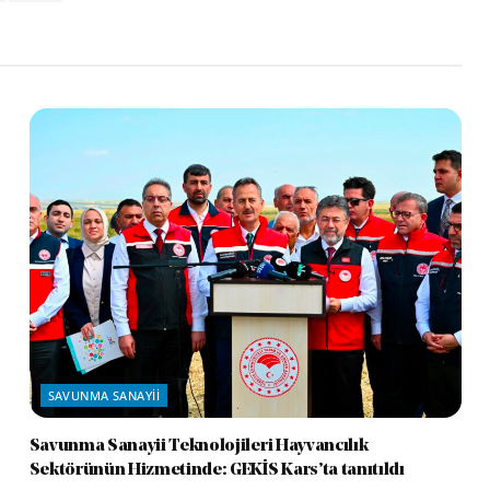
SAVUNMA SANAYII
Savunma Sanayii Teknolojileri Hayvancılık
Sektörünün Hizmetinde: GEKİS Kars’ta tanıtıldı