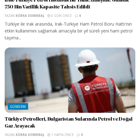
Irak-Türkiye Petrol Hattında Bir Yıllık Anlaşma: Günlük
750 Bin Varillik Kapasite Tahsis Edildi
YAZAN
KÜBRA DEMIRBAŞ
6 GÜN ÖNCE
0
Türkiye ile Irak arasında, Irak-Türkiye Ham Petrol Boru Hattı'nın
etkin kullanımını sağlamak amacıyla bir yıl süreli yeni ham petrol
taşıma...
GÜNDEM
Türkiye Petrolleri, Bulgaristan Sularında Petrol ve Doğal
Gaz Arayacak
YAZAN
KÜBRA DEMIRBAŞ
1 HAFTA ÖNCE
0