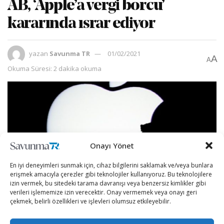
AB, ‘Apple’a vergi borcu’
kararında ısrar ediyor
yazan
Savunma TR
01/02/2021
A
A
Okuma Süresi: 2 dakika okuma
Onayı Yönet
En iyi deneyimleri sunmak için, cihaz bilgilerini saklamak ve/veya bunlara
erişmek amacıyla çerezler gibi teknolojiler kullanıyoruz. Bu teknolojilere
izin vermek, bu sitedeki tarama davranışı veya benzersiz kimlikler gibi
verileri işlememize izin verecektir. Onay vermemek veya onayı geri
çekmek, belirli özellikleri ve işlevleri olumsuz etkileyebilir.
Avrupa Birliği (AB) Komisyonu, Apple’a 13 milyar avronun