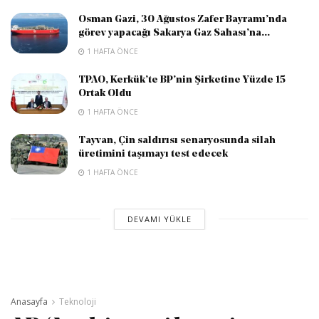
Osman Gazi, 30 Ağustos Zafer Bayramı’nda
görev yapacağı Sakarya Gaz Sahası’na...
1 HAFTA ÖNCE
TPAO, Kerkük’te BP’nin Şirketine Yüzde 15
Ortak Oldu
1 HAFTA ÖNCE
Tayvan, Çin saldırısı senaryosunda silah
üretimini taşımayı test edecek
1 HAFTA ÖNCE
DEVAMI YÜKLE
Anasayfa
Teknoloji