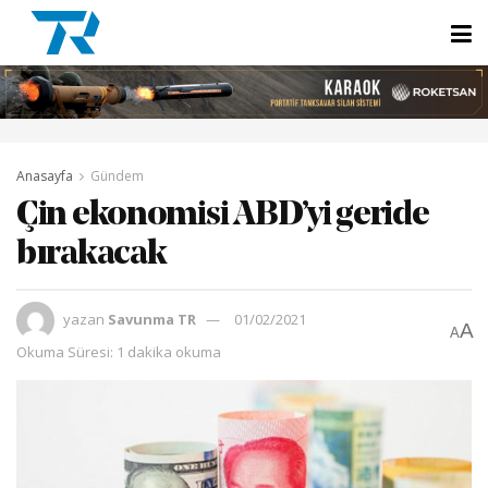
Anasayfa
Gündem
Çin ekonomisi ABD’yi geride
bırakacak
yazan
Savunma TR
01/02/2021
A
A
Okuma Süresi: 1 dakika okuma