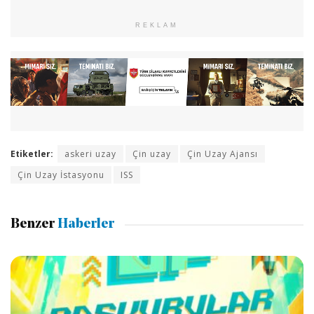
REKLAM
Etiketler:
askeri uzay
Çin uzay
Çin Uzay Ajansı
Çin Uzay İstasyonu
ISS
Benzer
Haberler