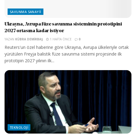
SAVUNMA SANAYII
Ukrayna, Avrupa füze savunma sisteminin prototipini
2027 ortasına kadar istiyor
YAZAN
KÜBRA DEMIRBAŞ
1 HAFTA ÖNCE
0
Reuters'un özel haberine göre Ukrayna, Avrupa ülkeleriyle ortak
yürütülen Freyja balistik füze savunma sistemi projesinde ilk
prototipin 2027 yılının ilk...
TEKNOLOJI