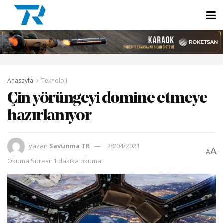
Anasayfa
Teknoloji
Çin yörüngeyi domine etmeye
hazırlanıyor
yazan
Savunma TR
28/04/2021
A
A
Okuma Süresi: 1 dakika okuma