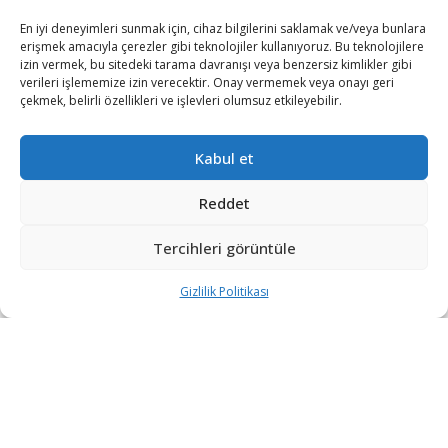
En iyi deneyimleri sunmak için, cihaz bilgilerini saklamak ve/veya bunlara
erişmek amacıyla çerezler gibi teknolojiler kullanıyoruz. Bu teknolojilere
izin vermek, bu sitedeki tarama davranışı veya benzersiz kimlikler gibi
verileri işlememize izin verecektir. Onay vermemek veya onayı geri
çekmek, belirli özellikleri ve işlevleri olumsuz etkileyebilir.
Kabul et
Meksika Kamu İnsan Hakları Örgütleri Federasyonu
(FMOPDH), hazırladığı raporda, ülkelerindeki şiddet,
Reddet
işsizlik ve yoksulluk gibi sorunlardan kaçarak daha iyi bir
Tercihleri görüntüle
hayat için yola çıkan göçmenlerin durumuna ilişkin verileri
paylaştı.
Gizlilik Politikası
Raporda, El Salvador, Honduras, Nikaragua ve
Guatemala’dan ABD’ye gitmek üzere yola çıkan
göçmenlerden 2 bininin ailesinin, yakınlarının Meksika’da
kaybolduğunu bildirdiği belirtilerek göçmenlere karşı şiddet
uygulandığı anımsatıldı.