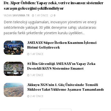
Dr. Alper Özbilen: Yapay zekâ, veri ve insansız sistemler
savaşın geleceğini şekillendiriyor
YAZAN
SAVUNMA TR
1 AY ÖNCE
0
Derin teknoloji uygulamaları, inovasyon yönetimi ve enerji
sektörlerinde yaklaşık 30 yıllık deneyime sahip; uluslararası
pazarda farklı şirketlerde yönetim kurulu üyelikleri...
ASELSAN Süper İletken Kuantum İşlemci
Birimi Geliştirecek
1 AY ÖNCE
81 İlin Güvenliği ASELSAN’ın Yapay Zeka
Destekli KGYS Sistemine Emanet
1 AY ÖNCE
Akkuyu NGS’nin 1. Güç Ünitesinde Temsili
Nükleer Yakıt Yükleme Aşaması Tamamlandı
2 AY ÖNCE