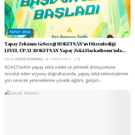
YAPAY ZEKA
Yapay Zekânın Geleceği ROKETSAN’ın Düzenlediği
LEVEL-UP AI | ROKETSAN Yapay Zekâ Hackathonu’nda...
YAZAN
KÜBRA DEMIRBAŞ
1 HAFTA ÖNCE
0
ROKETSAN’ın yapay zekâ odaklı ve yetenek dönüşümüne
öncülük eden vizyonu doğrultusunda, yapay zekâ teknolojilerine
yön verecek yeteneklerine yönelik eğitim, gelişim...