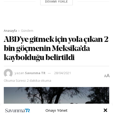
DEVAMI YÜKLE
Anasayfa
Gündem
ABD’ye gitmek için yola çıkan 2
bin göçmenin Meksika’da
kaybolduğu belirtildi
yazan
Savunma TR
28/04/2021
A
A
Okuma Süresi: 2 dakika okuma
Onayı Yönet