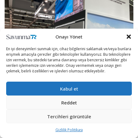
Onayı Yönet
En iyi deneyimleri sunmak için, cihaz bilgilerini saklamak ve/veya bunlara
erişmek amacıyla çerezler gibi teknolojiler kullanıyoruz. Bu teknolojilere
izin vermek, bu sitedeki tarama davranışı veya benzersiz kimlikler gibi
verileri işlememize izin verecektir. Onay vermemek veya onayı geri
çekmek, belirli özellikleri ve işlevleri olumsuz etkileyebilir.
Kabul et
Çin Ulusal Hassas Makine İthalat ve İhracat Şirketi
(China National Precision Machinery Import & Export
Reddet
Corporation, CNPMIEC) kendisini Çin’in en büyük füze
Tercihleri görüntüle
silah sistemleri tedarikçisi olarak tanıttı. Alçak irtifa ve
düşük hız tipi dronelar da dahil olmak üzere belirlenen
Gizlilik Politikası
hedefleri etkisiz hale getirmek için yüksek enerjili ışınlar