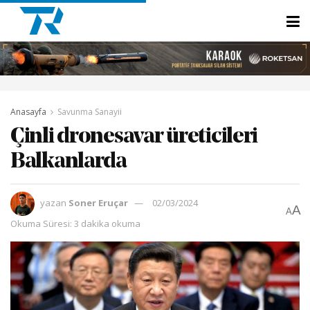
Anasayfa
Savunma Sanayii
Çinli dronesavar üreticileri
Balkanlarda
yazan
Soner Eruçar
02/03/2024
A
A
Okuma Süresi: 3 dakika okuma