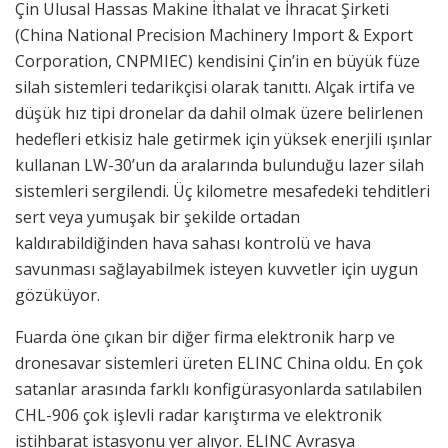
Çin Ulusal Hassas Makine İthalat ve İhracat Şirketi
(China National Precision Machinery Import & Export
Corporation, CNPMIEC) kendisini Çin’in en büyük füze
silah sistemleri tedarikçisi olarak tanıttı. Alçak irtifa ve
düşük hız tipi dronelar da dahil olmak üzere belirlenen
hedefleri etkisiz hale getirmek için yüksek enerjili ışınlar
kullanan LW-30’un da aralarında bulunduğu lazer silah
sistemleri sergilendi. Üç kilometre mesafedeki tehditleri
sert veya yumuşak bir şekilde ortadan
kaldırabildiğinden hava sahası kontrolü ve hava
savunması sağlayabilmek isteyen kuvvetler için uygun
gözüküyor.
Fuarda öne çıkan bir diğer firma elektronik harp ve
dronesavar sistemleri üreten ELINC China oldu. En çok
satanlar arasında farklı konfigürasyonlarda satılabilen
CHL-906 çok işlevli radar karıştırma ve elektronik
istihbarat istasyonu yer alıyor. ELINC Avrasya