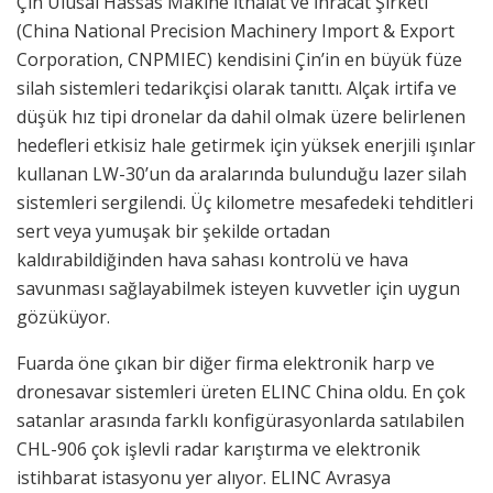
Çin Ulusal Hassas Makine İthalat ve İhracat Şirketi
(China National Precision Machinery Import & Export
Corporation, CNPMIEC) kendisini Çin’in en büyük füze
silah sistemleri tedarikçisi olarak tanıttı. Alçak irtifa ve
düşük hız tipi dronelar da dahil olmak üzere belirlenen
hedefleri etkisiz hale getirmek için yüksek enerjili ışınlar
kullanan LW-30’un da aralarında bulunduğu lazer silah
sistemleri sergilendi. Üç kilometre mesafedeki tehditleri
sert veya yumuşak bir şekilde ortadan
kaldırabildiğinden hava sahası kontrolü ve hava
savunması sağlayabilmek isteyen kuvvetler için uygun
gözüküyor.
Fuarda öne çıkan bir diğer firma elektronik harp ve
dronesavar sistemleri üreten ELINC China oldu. En çok
satanlar arasında farklı konfigürasyonlarda satılabilen
CHL-906 çok işlevli radar karıştırma ve elektronik
istihbarat istasyonu yer alıyor. ELINC Avrasya