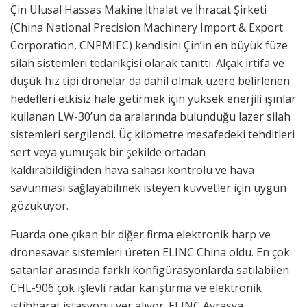
Çin Ulusal Hassas Makine İthalat ve İhracat Şirketi
(China National Precision Machinery Import & Export
Corporation, CNPMIEC) kendisini Çin’in en büyük füze
silah sistemleri tedarikçisi olarak tanıttı. Alçak irtifa ve
düşük hız tipi dronelar da dahil olmak üzere belirlenen
hedefleri etkisiz hale getirmek için yüksek enerjili ışınlar
kullanan LW-30’un da aralarında bulunduğu lazer silah
sistemleri sergilendi. Üç kilometre mesafedeki tehditleri
sert veya yumuşak bir şekilde ortadan
kaldırabildiğinden hava sahası kontrolü ve hava
savunması sağlayabilmek isteyen kuvvetler için uygun
gözüküyor.
Fuarda öne çıkan bir diğer firma elektronik harp ve
dronesavar sistemleri üreten ELINC China oldu. En çok
satanlar arasında farklı konfigürasyonlarda satılabilen
CHL-906 çok işlevli radar karıştırma ve elektronik
istihbarat istasyonu yer alıyor. ELINC Avrasya