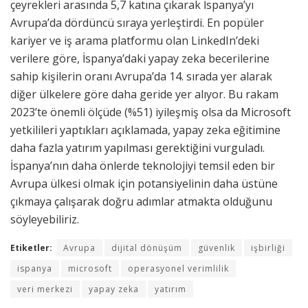
çeyrekleri arasında 5,7 katına çıkarak İspanya’yı
Avrupa’da dördüncü sıraya yerleştirdi. En popüler
kariyer ve iş arama platformu olan LinkedIn’deki
verilere göre, İspanya’daki yapay zeka becerilerine
sahip kişilerin oranı Avrupa’da 14. sırada yer alarak
diğer ülkelere göre daha geride yer alıyor. Bu rakam
2023’te önemli ölçüde (%51) iyileşmiş olsa da Microsoft
yetkilileri yaptıkları açıklamada, yapay zeka eğitimine
daha fazla yatırım yapılması gerektiğini vurguladı.
İspanya’nın daha önlerde teknolojiyi temsil eden bir
Avrupa ülkesi olmak için potansiyelinin daha üstüne
çıkmaya çalışarak doğru adımlar atmakta olduğunu
söyleyebiliriz.
Etiketler:
Avrupa
dijital dönüşüm
güvenlik
işbirliği
ispanya
microsoft
operasyonel verimlilik
veri merkezi
yapay zeka
yatırım