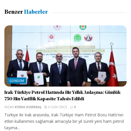
Benzer
Haberler
GÜNDEM
Irak-Türkiye Petrol Hattında Bir Yıllık Anlaşma: Günlük
750 Bin Varillik Kapasite Tahsis Edildi
YAZAN
KÜBRA DEMIRBAŞ
4 GÜN ÖNCE
0
Türkiye ile Irak arasında, Irak-Türkiye Ham Petrol Boru Hattı'nın
etkin kullanımını sağlamak amacıyla bir yıl süreli yeni ham petrol
taşıma...