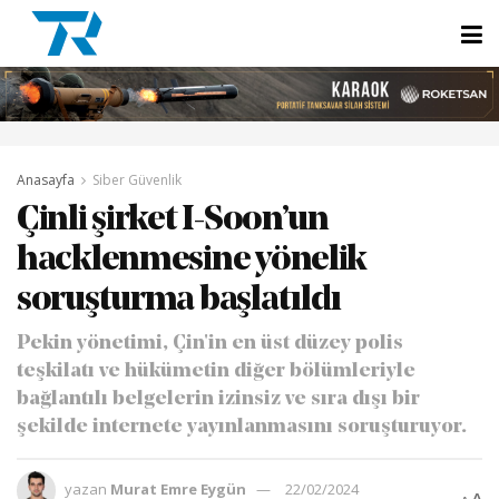
Anasayfa
Siber Güvenlik
Çinli şirket I-Soon’un
hacklenmesine yönelik
soruşturma başlatıldı
Pekin yönetimi, Çin'in en üst düzey polis
teşkilatı ve hükümetin diğer bölümleriyle
bağlantılı belgelerin izinsiz ve sıra dışı bir
şekilde internete yayınlanmasını soruşturuyor.
yazan
Murat Emre Eygün
22/02/2024