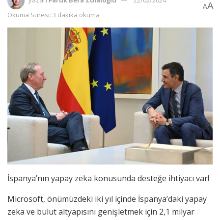
yazan
Faruk Bera Zülaloğlu
22/02/2024
A
A
Okuma Süresi: 3 dakika okuma
İspanya’nın yapay zeka konusunda desteğe ihtiyacı var!
Microsoft, önümüzdeki iki yıl içinde İspanya’daki yapay
zeka ve bulut altyapısını genişletmek için 2,1 milyar