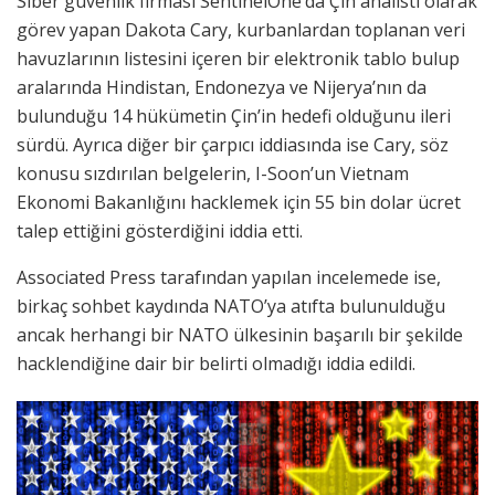
Siber güvenlik firması SentinelOne’da Çin analisti olarak
görev yapan Dakota Cary, kurbanlardan toplanan veri
havuzlarının listesini içeren bir elektronik tablo bulup
aralarında Hindistan, Endonezya ve Nijerya’nın da
bulunduğu 14 hükümetin Çin’in hedefi olduğunu ileri
sürdü. Ayrıca diğer bir çarpıcı iddiasında ise Cary, söz
konusu sızdırılan belgelerin, I-Soon’un Vietnam
Ekonomi Bakanlığını hacklemek için 55 bin dolar ücret
talep ettiğini gösterdiğini iddia etti.
Associated Press tarafından yapılan incelemede ise,
birkaç sohbet kaydında NATO’ya atıfta bulunulduğu
ancak herhangi bir NATO ülkesinin başarılı bir şekilde
hacklendiğine dair bir belirti olmadığı iddia edildi.