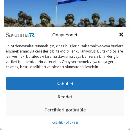
Onayı Yönet
GÜNDEM
En iyi deneyimleri sunmak için, cihaz bilgilerini saklamak ve/veya bunlara
erişmek amacıyla çerezler gibi teknolojiler kullanıyoruz. Bu teknolojilere
Yunanistan, Adalar Denizi’ndeki Stratejik Adalarda
izin vermek, bu sitedeki tarama davranışı veya benzersiz kimlikler gibi
Savunma Hazırlıklarını Hızlandırıyor
verileri işlememize izin verecektir. Onay vermemek veya onayı geri
çekmek, belirli özellikleri ve işlevleri olumsuz etkileyebilir.
YAZAN
KÜBRA DEMIRBAŞ
6 GÜN ÖNCE
0
Yunanistan basınına göre Atina yönetimi, Türkiye'ye yakın Adalar
Denizi (Ege) ile Meriç bölgesindeki savunma kapasitesini
Kabul et
artırmaya yönelik yeni adımlar atıyor....
Reddet
Osman Gazi, 30 Ağustos Zafer Bayramı’nda
görev yapacağı Sakarya Gaz Sahası’na
Tercihleri görüntüle
uğurlanıyor
1 HAFTA ÖNCE
Gizlilik Politikası
TPAO, Kerkük’te BP’nin Şirketine Yüzde 15