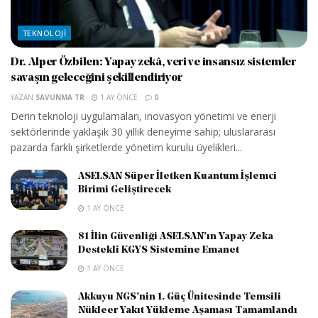
TEKNOLOJI
Dr. Alper Özbilen: Yapay zekâ, veri ve insansız sistemler
savaşın geleceğini şekillendiriyor
YAZAN
SAVUNMA TR
1 AY ÖNCE
0
Derin teknoloji uygulamaları, inovasyon yönetimi ve enerji
sektörlerinde yaklaşık 30 yıllık deneyime sahip; uluslararası
pazarda farklı şirketlerde yönetim kurulu üyelikleri...
ASELSAN Süper İletken Kuantum İşlemci
Birimi Geliştirecek
1 AY ÖNCE
81 İlin Güvenliği ASELSAN’ın Yapay Zeka
Destekli KGYS Sistemine Emanet
1 AY ÖNCE
Akkuyu NGS’nin 1. Güç Ünitesinde Temsili
Nükleer Yakıt Yükleme Aşaması Tamamlandı