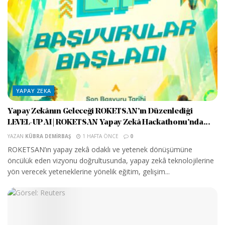
YAPAY ZEKA
Yapay Zekânın Geleceği ROKETSAN’ın Düzenlediği
LEVEL-UP AI | ROKETSAN Yapay Zekâ Hackathonu’nda...
YAZAN
KÜBRA DEMIRBAŞ
1 HAFTA ÖNCE
0
ROKETSAN’ın yapay zekâ odaklı ve yetenek dönüşümüne
öncülük eden vizyonu doğrultusunda, yapay zekâ teknolojilerine
yön verecek yeteneklerine yönelik eğitim, gelişim...