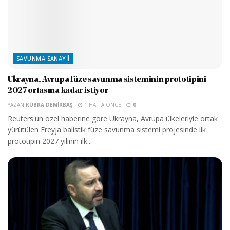
SAVUNMA SANAYII
Ukrayna, Avrupa füze savunma sisteminin prototipini
2027 ortasına kadar istiyor
YAZAN
KÜBRA DEMIRBAŞ
1 HAFTA ÖNCE
0
Reuters'un özel haberine göre Ukrayna, Avrupa ülkeleriyle ortak
yürütülen Freyja balistik füze savunma sistemi projesinde ilk
prototipin 2027 yılının ilk...