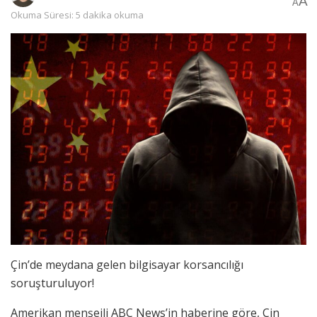
A
A
Okuma Süresi: 5 dakika okuma
Çin’de meydana gelen bilgisayar korsancılığı
soruşturuluyor!
Amerikan menşeili ABC News’in haberine göre, Çin