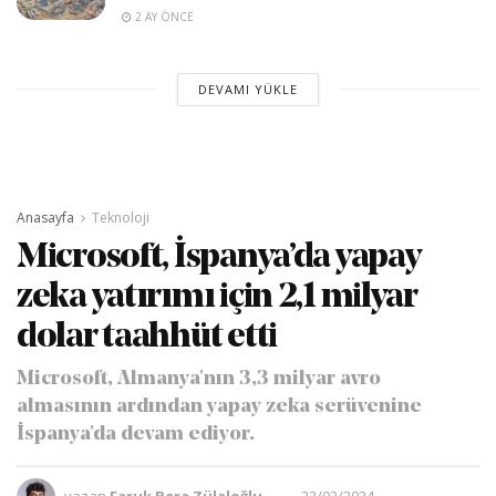
2 AY ÖNCE
DEVAMI YÜKLE
Anasayfa
Teknoloji
Microsoft, İspanya’da yapay
zeka yatırımı için 2,1 milyar
dolar taahhüt etti
Microsoft, Almanya'nın 3,3 milyar avro
almasının ardından yapay zeka serüvenine
İspanya'da devam ediyor.