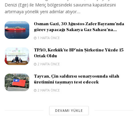
Denizi (Ege) ile Meriç bölgesindeki savunma kapasitesini
artırmaya yönelik yeni adımlar atıyor....
Osman Gazi, 30 Ağustos Zafer Bayramı’nda
görev yapacağı Sakarya Gaz Sahası’na...
1 HAFTA ÖNCE
TPAO, Kerkük’te BP’nin Şirketine Yüzde 15
Ortak Oldu
2 HAFTA ÖNCE
Tayvan, Çin saldırısı senaryosunda silah
üretimini taşımayı test edecek
2 HAFTA ÖNCE
DEVAMI YÜKLE