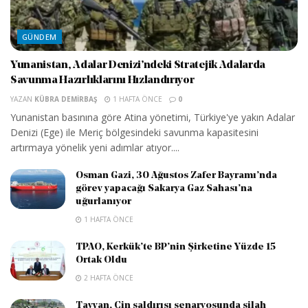
GÜNDEM
Yunanistan, Adalar Denizi’ndeki Stratejik Adalarda
Savunma Hazırlıklarını Hızlandırıyor
YAZAN
KÜBRA DEMIRBAŞ
1 HAFTA ÖNCE
0
Yunanistan basınına göre Atina yönetimi, Türkiye'ye yakın Adalar
Denizi (Ege) ile Meriç bölgesindeki savunma kapasitesini
artırmaya yönelik yeni adımlar atıyor....
Osman Gazi, 30 Ağustos Zafer Bayramı’nda
görev yapacağı Sakarya Gaz Sahası’na
uğurlanıyor
1 HAFTA ÖNCE
TPAO, Kerkük’te BP’nin Şirketine Yüzde 15
Ortak Oldu
2 HAFTA ÖNCE
Tayvan, Çin saldırısı senaryosunda silah