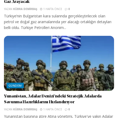
Gaz Arayacak
YAZAN
KÜBRA DEMIRBAŞ
1 HAFTA ÖNCE
0
Türkiye’nin Bulgaristan kara sularında gerçekleştirilecek olan
petrol ve doğal gaz aramalarında yer alacağı ortaklığın detayları
belli oldu. Türkiye Petrolleri Anonim...
GÜNDEM
Yunanistan, Adalar Denizi’ndeki Stratejik Adalarda
Savunma Hazırlıklarını Hızlandırıyor
YAZAN
KÜBRA DEMIRBAŞ
1 HAFTA ÖNCE
0
Yunanistan basınına göre Atina yönetimi, Türkiye'ye yakın Adalar