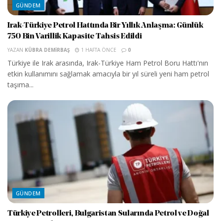
GÜNDEM
Irak-Türkiye Petrol Hattında Bir Yıllık Anlaşma: Günlük
750 Bin Varillik Kapasite Tahsis Edildi
YAZAN
KÜBRA DEMIRBAŞ
1 HAFTA ÖNCE
0
Türkiye ile Irak arasında, Irak-Türkiye Ham Petrol Boru Hattı'nın
etkin kullanımını sağlamak amacıyla bir yıl süreli yeni ham petrol
taşıma...
GÜNDEM
Türkiye Petrolleri, Bulgaristan Sularında Petrol ve Doğal