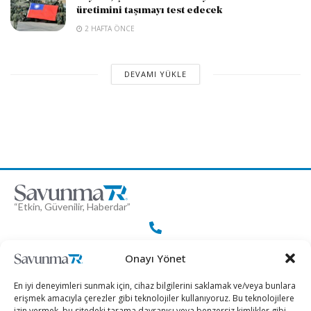
üretimini taşımayı test edecek
2 HAFTA ÖNCE
DEVAMI YÜKLE
“Etkin, Güvenilir, Haberdar”
+90 530 308 17 96
Onayı Yönet
En iyi deneyimleri sunmak için, cihaz bilgilerini saklamak ve/veya bunlara
iletisim@savunmatr.com
erişmek amacıyla çerezler gibi teknolojiler kullanıyoruz. Bu teknolojilere
izin vermek, bu sitedeki tarama davranışı veya benzersiz kimlikler gibi