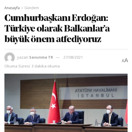
Anasayfa
Gündem
Cumhurbaşkanı Erdoğan:
Türkiye olarak Balkanlar’a
büyük önem atfediyoruz
yazan
Savunma TR
27/08/2021
A
A
Okuma Süresi: 3 dakika okuma