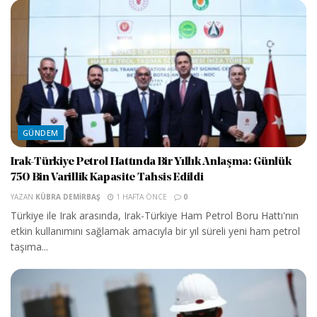
GÜNDEM
Irak-Türkiye Petrol Hattında Bir Yıllık Anlaşma: Günlük
750 Bin Varillik Kapasite Tahsis Edildi
YAZAN
KÜBRA DEMIRBAŞ
1 HAFTA ÖNCE
0
Türkiye ile Irak arasında, Irak-Türkiye Ham Petrol Boru Hattı'nın
etkin kullanımını sağlamak amacıyla bir yıl süreli yeni ham petrol
taşıma...