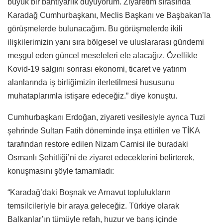
büyük bir bahtiyarlık duyuyorum. Ziyaretim sırasında
Karadağ Cumhurbaşkanı, Meclis Başkanı ve Başbakan’la
görüşmelerde bulunacağım. Bu görüşmelerde ikili
ilişkilerimizin yanı sıra bölgesel ve uluslararası gündemi
meşgul eden güncel meseleleri ele alacağız. Özellikle
Kovid-19 salgını sonrası ekonomi, ticaret ve yatırım
alanlarında iş birliğimizin ilerletilmesi hususunu
muhataplarımla istişare edeceğiz.” diye konuştu.
Cumhurbaşkanı Erdoğan, ziyareti vesilesiyle ayrıca Tuzi
şehrinde Sultan Fatih döneminde inşa ettirilen ve TİKA
tarafından restore edilen Nizam Camisi ile buradaki
Osmanlı Şehitliği’ni de ziyaret edeceklerini belirterek,
konuşmasını şöyle tamamladı:
“Karadağ’daki Boşnak ve Arnavut toplulukların
temsilcileriyle bir araya geleceğiz. Türkiye olarak
Balkanlar’ın tümüyle refah, huzur ve barış içinde