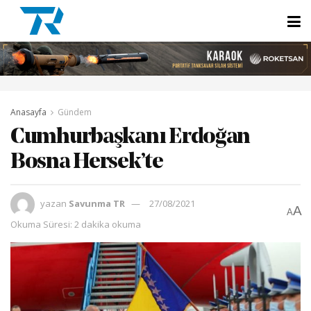
Anasayfa
Gündem
Cumhurbaşkanı Erdoğan
Bosna Hersek’te
yazan
Savunma TR
27/08/2021
A
A
Okuma Süresi: 2 dakika okuma