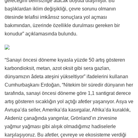
geleceğini belirsizliğe atacak boyuta ulaşmıştır. Bu
başlıklardan iklim değişikliği, çevre sorunu olmanın
ötesinde telafisi imkânsız sonuçlara yol açması
bakımından, üzerinde özellikle durulması gereken bir
konudur” açıklamasında bulundu.
“Sanayi öncesi döneme kıyasla yüzde 50 artış gösteren
karbondioksit, metan, azot oksit gibi sera gazları,
dünyamızın âdeta ateşini yükseltiyor” ifadelerini kullanan
Cumhurbaşkanı Erdoğan, “Nitekim bir süredir dünyanın her
tarafında, sanayi öncesi döneme göre 1,1 santigrat derece
artış gösteren sıcaklığın yol açtığı afetler yaşanıyor. Asya ve
Avrupa’da seller, Amerika’da kasırgalar, Afrika’da kuraklık,
Akdeniz çanağında yangınlar, Grönland’ın zirvesine
yağmur yağması gibi alışık olmadığımız hadiselerle
karşılaşıyoruz. Bu afetler, çevreye ve ekosisteme verdiği