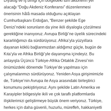
Diyalog ve iş birliği için bölgedeki tüm aktörlerin yer
alacağı “Doğu Akdeniz Konferansı” düzenlenmesi
önerisinin hâlâ masada olduğunu açıklayan
Cumhurbaşkanı Erdoğan, “Benzer şekilde Ege
Denizi’ndeki sorunların da yine ikili diyalogla çözülmesi
gerektiğine inanıyoruz. Avrupa Birliği’ne üyelik sürecindeki
kararlılığımızı da sürdürüyoruz. Afrika’yla yüzyıllara
dayanan köklü bağlarımızdan aldığımız güçle, bugün de
Kıta’yla ve Afrika Birliği’yle dayanışma içindeyiz. Bu
anlayışla Üçüncü Türkiye-Afrika Ortaklık Zirvesi’nin
önümüzdeki dönemde Türkiye’de yapılması için
çalışmalarımızı sürdürüyoruz. Yeniden Asya girişimimizle
de, Türkiye’nin Avrupa ile Asya arasındaki birleştirici
konumunu pekiştiriyoruz. Aynı şekilde Latin Amerika ve
Karayipler bölgesiyle ikili ve çok taraflı platformlarda
ilişkilerimizi geliştirmeye büyük önem veriyoruz. Türkiye,
herkes için daha güvenli, huzurlu, müreffeh, hakkaniyetli