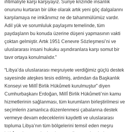
ihtimaliyle karşı karşıyayız. Suriye krizinde insanlık
onurunu kurtaran bir ülke olarak artık yeni göç dalgalarını
karşılamaya ne imkânımız ne de tahammülümüz vardır.
Adil yük ve sorumluluk paylaşımı temelinde, tüm
paydaşların bu konuda üzerine düşeni yapmasının vakti
çoktan gelmiştir. Artık 1951 Cenevre Sözleşmesi’ni ve
uluslararası insani hukuku aşındıranlara karşı somut bir
tavır ortaya konulmalıdır.”
“Libya’da uluslararası meşruiyete verdiğimiz güçlü destek
sayesinde ateşkes tesis edilmiş, ardından da Başkanlık
Konseyi ve Millî Birlik Hükûmeti kurulmuştur” diyen
Cumhurbaşkanı Erdoğan, Millî Birlik Hükûmeti’nin kamu
hizmetlerinin sağlanması, tüm kurumların birleştirilmesi ve
seçimlerin zamanlıca düzenlenmesi çabalarına destek
vermeye devam edeceklerini kaydetti ve uluslararası
topluma Libya’nın tüm bölgelerini temsil eden meşru