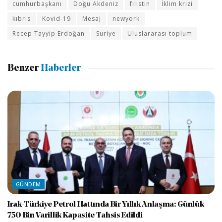
cumhurbaşkanı
Doğu Akdeniz
filistin
İklim krizi
kıbrıs
Kovid-19
Mesaj
newyork
Recep Tayyip Erdoğan
Suriye
Uluslararası toplum
Benzer
Haberler
GÜNDEM
Irak-Türkiye Petrol Hattında Bir Yıllık Anlaşma: Günlük
750 Bin Varillik Kapasite Tahsis Edildi