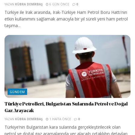
YAZAN
KÜBRA DEMIRBAŞ
6 GÜN ÖNCE
0
Türkiye ile Irak arasında, Irak-Türkiye Ham Petrol Boru Hattı'nın
etkin kullanımını sağlamak amacıyla bir yıl süreli yeni ham petrol
taşıma...
GÜNDEM
Türkiye Petrolleri, Bulgaristan Sularında Petrol ve Doğal
Gaz Arayacak
YAZAN
KÜBRA DEMIRBAŞ
1 HAFTA ÖNCE
0
Türkiye’nin Bulgaristan kara sularında gerçekleştirilecek olan
petrol ve doğal gaz aramalarında yer alacağı ortaklığın detayları