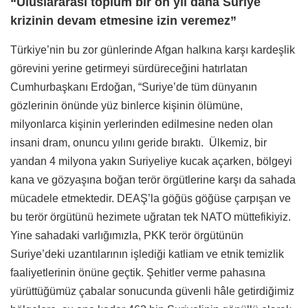
“Uluslararası toplum bir on yıl daha Suriye
krizinin devam etmesine izin veremez”
Türkiye’nin bu zor günlerinde Afgan halkına karşı kardeşlik
görevini yerine getirmeyi sürdüreceğini hatırlatan
Cumhurbaşkanı Erdoğan, “Suriye’de tüm dünyanın
gözlerinin önünde yüz binlerce kişinin ölümüne,
milyonlarca kişinin yerlerinden edilmesine neden olan
insani dram, onuncu yılını geride bıraktı. Ülkemiz, bir
yandan 4 milyona yakın Suriyeliye kucak açarken, bölgeyi
kana ve gözyaşına boğan terör örgütlerine karşı da sahada
mücadele etmektedir. DEAŞ’la göğüs göğüse çarpışan ve
bu terör örgütünü hezimete uğratan tek NATO müttefikiyiz.
Yine sahadaki varlığımızla, PKK terör örgütünün
Suriye’deki uzantılarının işlediği katliam ve etnik temizlik
faaliyetlerinin önüne geçtik. Şehitler verme pahasına
yürüttüğümüz çabalar sonucunda güvenli hâle getirdiğimiz