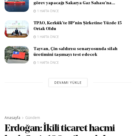
görev yapacağı Sakarya Gaz Sahası’na...
1 HAFTA ÖNCE
TPAO, Kerkük’te BP’nin Şirketine Yüzde 15
Ortak Oldu
1 HAFTA ÖNCE
Tayvan, Çin saldırısı senaryosunda silah
üretimini taşımayı test edecek
1 HAFTA ÖNCE
DEVAMI YÜKLE
Anasayfa
Gündem
Erdoğan: İkili ticaret hacmi