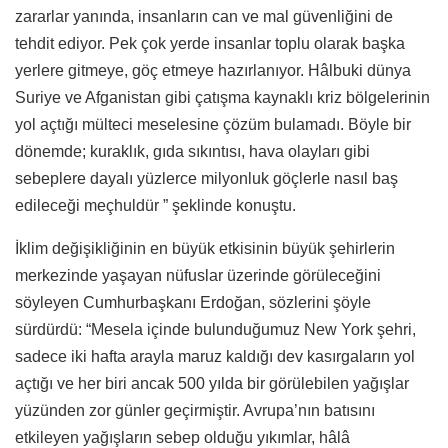
zararlar yanında, insanların can ve mal güvenliğini de
tehdit ediyor. Pek çok yerde insanlar toplu olarak başka
yerlere gitmeye, göç etmeye hazırlanıyor. Hâlbuki dünya
Suriye ve Afganistan gibi çatışma kaynaklı kriz bölgelerinin
yol açtığı mülteci meselesine çözüm bulamadı. Böyle bir
dönemde; kuraklık, gıda sıkıntısı, hava olayları gibi
sebeplere dayalı yüzlerce milyonluk göçlerle nasıl baş
edileceği meçhuldür ” şeklinde konuştu.
İklim değişikliğinin en büyük etkisinin büyük şehirlerin
merkezinde yaşayan nüfuslar üzerinde görüleceğini
söyleyen Cumhurbaşkanı Erdoğan, sözlerini şöyle
sürdürdü: “Mesela içinde bulunduğumuz New York şehri,
sadece iki hafta arayla maruz kaldığı dev kasırgaların yol
açtığı ve her biri ancak 500 yılda bir görülebilen yağışlar
yüzünden zor günler geçirmiştir. Avrupa’nın batısını
etkileyen yağışların sebep olduğu yıkımlar, hâlâ