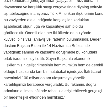
bazı konularda görüş ayrılıkları yaşayabilir. Biz, bunların
dayanışma ve karşılıklı saygı çerçevesinde diyalog yoluyla
aşılabileceğine inanıyoruz. Türk-Amerikan ilişkilerinin konu
bu zaviyeden ele alındığında karşılaşılan zorlukları
aşabilecek olgunluğa ve kapasiteye sahip oldu
görülecektir. Önemli olan her iki ülkede de bu yönde
kuvvetli bir siyasi anlayış ve iradenin bulunmasıdır. Değerli
dostum Başkan Biden ile 14 Haziran’da Brüksel’de
yaptığımız samimi ve kapsamlı görüşmede bu konudaki
ortak irademizi teyit ettik. Sayın Başkanla ekonomik
ilişkilerimizin geliştirilmesinin hem mümkün hem de gerekli
olduğu hususunda tam bir mutabakat içindeyiz. İkili ticaret
hacmimizi 100 milyar dolara ulaştırmaya yönelik
kararlılığımızı beraberce vurguladık. Bu rakamın, doğru
adımların atılması hâlinde rahatlıkla erişilebilecek gerçekçi
bir hedef teşkil ettiğinden hemfikiriz.”