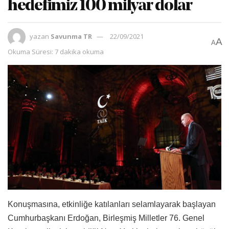
hedefimiz 100 milyar dolar
yazan
Savunma TR
22/09/2021
A
A
Okuma Süresi: 7 dakika okuma
Konuşmasına, etkinliğe katılanları selamlayarak başlayan
Cumhurbaşkanı Erdoğan, Birleşmiş Milletler 76. Genel