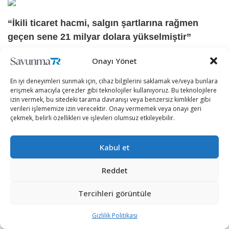
“İkili ticaret hacmi, salgın şartlarına rağmen
geçen sene 21 milyar dolara yükselmiştir”
Türkiye ile ABD arasındaki ikili ticaret hacminin salgın
Onayı Yönet
şartlarına rağmen geçen sene 21 milyar dolara
En iyi deneyimleri sunmak için, cihaz bilgilerini saklamak ve/veya bunlara
yükseldiğine dikkat çeken Cumhurbaşkanı Erdoğan,
erişmek amacıyla çerezler gibi teknolojiler kullanıyoruz. Bu teknolojilere
izin vermek, bu sitedeki tarama davranışı veya benzersiz kimlikler gibi
ABD’nin, Türkiye’nin en fazla ihracat yaptığı ülkeler
verileri işlememize izin verecektir. Onay vermemek veya onayı geri
arasında üçüncü sırada yer aldığını söyledi.
çekmek, belirli özellikleri ve işlevleri olumsuz etkileyebilir.
Cumhurbaşkanı Erdoğan, ikili ticaret hacminin yıl sonunda
Kabul et
25 milyar dolara ulaşmasını beklediklerini belirterek şöyle
konuştu: “Siz, iş insanlarımızla birlikte salgın sonrası
Reddet
dönemi doğru şekilde değerlendirmemiz hâlinde 100
milyar dolar hedefimize rahatlıkla ulaşacağımıza
Tercihleri görüntüle
inanıyorum. Ekonomik ve ticari ilişkilerimizin gelişmesinde
Gizlilik Politikası
artan karşılıklı yatırımların önemli bir rolü bulunuyor. 2021