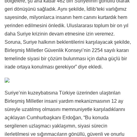
bölgelere, şu ana kadar 462 bin Suriyelinin gönüllü olarak
geri dönüşünü sağladık. Aynı şekilde, İdlib’teki varlığımız
sayesinde, milyonlarca insanın hem canını kurtardık hem
yerinden edilmesini önledik. Uluslararası toplum bir on yıl
daha Suriye krizinin devam etmesine izin veremez.
Soruna, Suriye halkının beklentilerini karşılayacak şekilde,
Birleşmiş Milletler Güvenlik Konseyi’nin 2254 sayılı kararı
temelinde siyasi bir çözüm bulunması için daha güçlü bir
irade ortaya konulması gerekiyor” diye ekledi.
Suriye’nin kuzeybatısına Türkiye üzerinden ulaştırılan
Birleşmiş Milletler insani yardım mekanizmasının 12 ay
süreyle uzatılmış olmasını memnuniyetle karşıladıklarını
açıklayan Cumhurbaşkanı Erdoğan, “Bu konuda
sergilenen uzlaşmacı yaklaşımın, siyasi sürecin
ilerletilmesi ve sığınmacıların gönüllü, güvenli ve onurlu