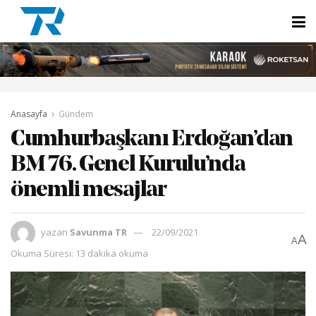
Anasayfa
Gündem
Cumhurbaşkanı Erdoğan’dan
BM 76. Genel Kurulu’nda
önemli mesajlar
yazan
Savunma TR
22/09/2021
A
A
Okuma Süresi: 13 dakika okuma