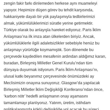
zengin fakir farkı dinlemeden herkese aynı muameleyi
yapıyor. Hepimize düşen görev bu tehdit karşısında,
hakkaniyete dayalı bir yük paylaşımıyla tedbirlerimizi
almak, yükümlülüklerimizi süratle yerine getirmektir.
Türkiye olarak bu anlayışla hareket ediyoruz. Paris İklim
Anlaşması’na ilk imza atan ülkelerden biriyiz. Ancak,
yükümlülüklerle ilgili adaletsizlikler sebebiyle henüz bu
anlaşmayı yürürlüğe koymamıştık. Son dönemde bu
çerçevede kaydedilen mesafenin ardından aldığımız kararı,
buradan, Birleşmiş Milletler Genel Kurulu’ndan tüm
dünyaya duyurmak istiyorum. Paris İklim Anlaşması’nı,
ulusal katkı beyanımız çerçevesinde önümüzdeki ay
Meclisimizin onayına sunuyoruz. Glasgow’da yapılacak
Birleşmiş Milletler İklim Değişikliği Konferansı’ndan önce,
‘karbon nötr’ hedefli anlaşmanın onay aşamasını
tamamlamayı planlıyoruz. Yatırım, üretim, istihdam
politikalarımızda köklü değişikliğe yol açacak bu süreci,