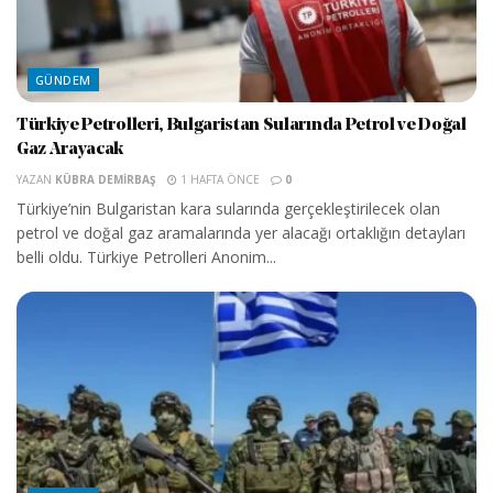
GÜNDEM
Türkiye Petrolleri, Bulgaristan Sularında Petrol ve Doğal
Gaz Arayacak
YAZAN
KÜBRA DEMIRBAŞ
1 HAFTA ÖNCE
0
Türkiye’nin Bulgaristan kara sularında gerçekleştirilecek olan
petrol ve doğal gaz aramalarında yer alacağı ortaklığın detayları
belli oldu. Türkiye Petrolleri Anonim...