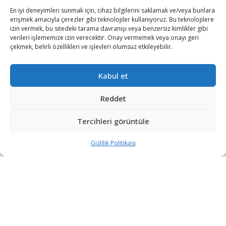
En iyi deneyimleri sunmak için, cihaz bilgilerini saklamak ve/veya bunlara
erişmek amacıyla çerezler gibi teknolojiler kullanıyoruz. Bu teknolojilere
izin vermek, bu sitedeki tarama davranışı veya benzersiz kimlikler gibi
verileri işlememize izin verecektir. Onay vermemek veya onayı geri
çekmek, belirli özellikleri ve işlevleri olumsuz etkileyebilir.
Kabul et
Avrupa Birliği (AB) Sözcüsü Peter Stano, Gence’ye yönelik
Reddet
saldırı hakkındaki yazılı açıklamasında, “AB,
Azerbaycan’ın Gence kentine gece düzenlenen ve
Tercihleri görüntüle
sivillerin ölmesi ve yaralanmasına neden olan saldırılardan
üzüntü duymaktadır.” ifadesini kullandı.
Gizlilik Politikası
Sivillerin ve sivillere ait tesislerin hedef alınmasının bütün
taraflarca sonlandırılması gerektiğini ifade eden Stano, “10
Ekim’de varılan ateşkese gecikmeksizin tam olarak
uyulmalıdır.” açıklamasını yaptı.
Azerbaycan ordusu, Ermenistan ordusunun sivil yerleşim