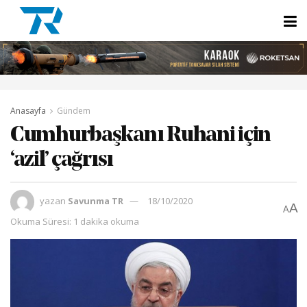
Anasayfa
Gündem
Cumhurbaşkanı Ruhani için
‘azil’ çağrısı
yazan
Savunma TR
18/10/2020
A
A
Okuma Süresi: 1 dakika okuma