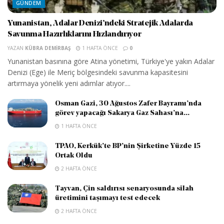
GÜNDEM
Yunanistan, Adalar Denizi’ndeki Stratejik Adalarda
Savunma Hazırlıklarını Hızlandırıyor
YAZAN
KÜBRA DEMIRBAŞ
1 HAFTA ÖNCE
0
Yunanistan basınına göre Atina yönetimi, Türkiye'ye yakın Adalar
Denizi (Ege) ile Meriç bölgesindeki savunma kapasitesini
artırmaya yönelik yeni adımlar atıyor....
Osman Gazi, 30 Ağustos Zafer Bayramı’nda
görev yapacağı Sakarya Gaz Sahası’na...
1 HAFTA ÖNCE
TPAO, Kerkük’te BP’nin Şirketine Yüzde 15
Ortak Oldu
2 HAFTA ÖNCE
Tayvan, Çin saldırısı senaryosunda silah
üretimini taşımayı test edecek
2 HAFTA ÖNCE