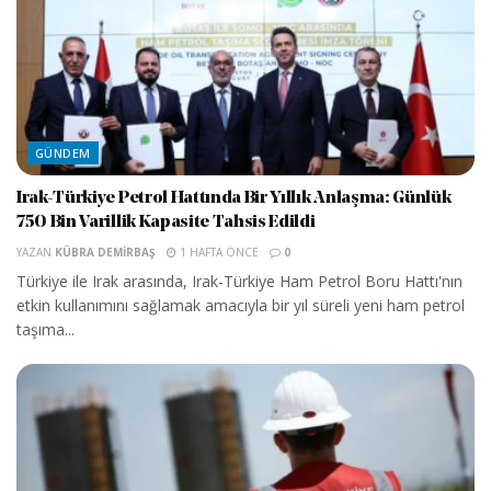
GÜNDEM
Irak-Türkiye Petrol Hattında Bir Yıllık Anlaşma: Günlük
750 Bin Varillik Kapasite Tahsis Edildi
YAZAN
KÜBRA DEMIRBAŞ
1 HAFTA ÖNCE
0
Türkiye ile Irak arasında, Irak-Türkiye Ham Petrol Boru Hattı'nın
etkin kullanımını sağlamak amacıyla bir yıl süreli yeni ham petrol
taşıma...