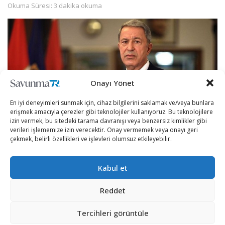
Okuma Süresi: 3 dakika okuma
Onayı Yönet
En iyi deneyimleri sunmak için, cihaz bilgilerini saklamak ve/veya bunlara
erişmek amacıyla çerezler gibi teknolojiler kullanıyoruz. Bu teknolojilere
izin vermek, bu sitedeki tarama davranışı veya benzersiz kimlikler gibi
verileri işlememize izin verecektir. Onay vermemek veya onayı geri
çekmek, belirli özellikleri ve işlevleri olumsuz etkileyebilir.
Milli Savunma Bakanı Hulusi Akar, Türkiye ile Yunanistan
askeri heyetleri arasında NATO Karargahı’nda
Kabul et
gerçekleştirilen toplantılardan beşincisinin yarın
Reddet
yapılmasının planlandığını belirterek, “Biz tabii ki barıştan,
istikrardan, müzakere ve diyalogdan yanayız, bunları
Tercihleri görüntüle
destekliyoruz fakat herhangi bir oldubittiye de izin