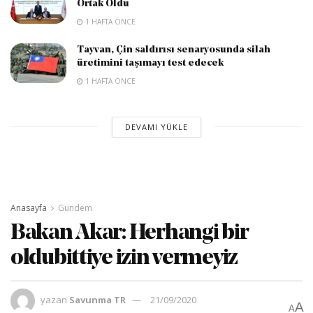
Ortak Oldu
1 HAFTA ÖNCE
Tayvan, Çin saldırısı senaryosunda silah
üretimini taşımayı test edecek
1 HAFTA ÖNCE
DEVAMI YÜKLE
Anasayfa
Gündem
Bakan Akar: Herhangi bir
oldubittiye izin vermeyiz
yazan
Savunma TR
21/09/2020
A
A