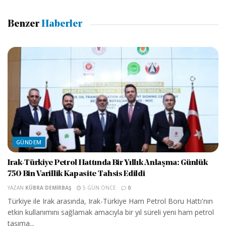
Benzer
Haberler
GÜNDEM
Irak-Türkiye Petrol Hattında Bir Yıllık Anlaşma: Günlük
750 Bin Varillik Kapasite Tahsis Edildi
YAZAN
KÜBRA DEMIRBAŞ
5 GÜN ÖNCE
0
Türkiye ile Irak arasında, Irak-Türkiye Ham Petrol Boru Hattı'nın
etkin kullanımını sağlamak amacıyla bir yıl süreli yeni ham petrol
taşıma...