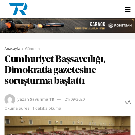
Anasayfa
Gündem
Cumhuriyet Başsavcılığı,
Dimokratia gazetesine
soruşturma başlattı
yazan
Savunma TR
21/09/2020
A
A
Okuma Süresi: 1 dakika okuma