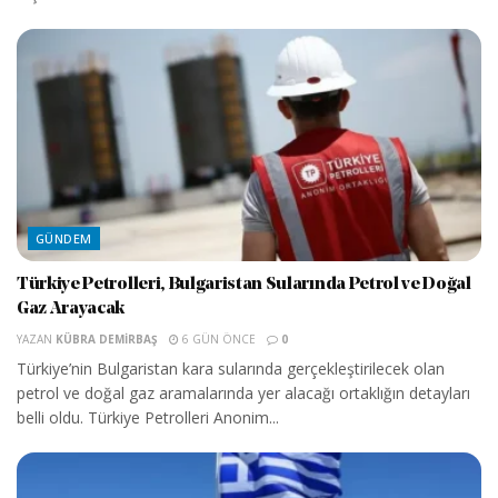
GÜNDEM
Türkiye Petrolleri, Bulgaristan Sularında Petrol ve Doğal
Gaz Arayacak
YAZAN
KÜBRA DEMIRBAŞ
6 GÜN ÖNCE
0
Türkiye’nin Bulgaristan kara sularında gerçekleştirilecek olan
petrol ve doğal gaz aramalarında yer alacağı ortaklığın detayları
belli oldu. Türkiye Petrolleri Anonim...