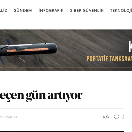
LIZ
GÜNDEM
İNFOGRAFIK
SIBER GÜVENLIK
TEKNOLOJ
eçen gün artıyor
0
A
ika okuma
A