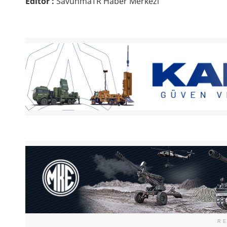
Editör :
SavunmaTR Haber Merkezi
R