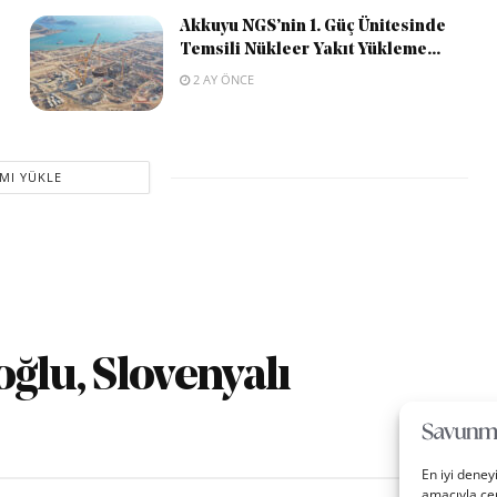
Akkuyu NGS’nin 1. Güç Ünitesinde
Temsili Nükleer Yakıt Yükleme...
2 AY ÖNCE
MI YÜKLE
oğlu, Slovenyalı
En iyi deney
amacıyla çer