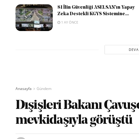
81 İlin Güvenliği ASELSAN’ın Yapay
Zeka Destekli KGYS Sistemine...
1 AY ÖNCE
DEVA
Anasayfa
Gündem
Dışişleri Bakanı Çavuş
mevkidaşıyla görüştü