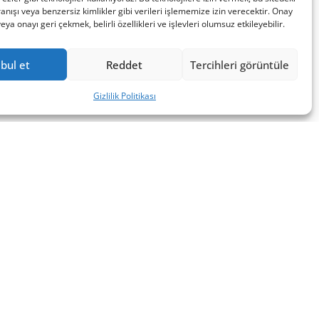
nışı veya benzersiz kimlikler gibi verileri işlememize izin verecektir. Onay
a onayı geri çekmek, belirli özellikleri ve işlevleri olumsuz etkileyebilir.
bul et
Reddet
Tercihleri görüntüle
Gizlilik Politikası