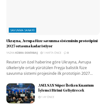
SAVUNMA SANAYII
Ukrayna, Avrupa füze savunma sisteminin prototipini
2027 ortasına kadar istiyor
YAZAN
KÜBRA DEMIRBAŞ
1 HAFTA ÖNCE
0
Reuters'un özel haberine göre Ukrayna, Avrupa
ülkeleriyle ortak yürütülen Freyja balistik füze
savunma sistemi projesinde ilk prototipin 2027...
ASELSAN Süper İletken Kuantum
İşlemci Birimi Geliştirecek
1 AY ÖNCE