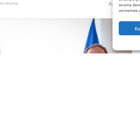
0
A
ika okuma
A
tarama davra
vermemek vey
Ka