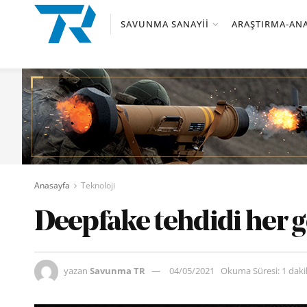
SAVUNMA SANAYII
ARAŞTIRMA-ANA
Anasayfa
Teknoloji
Deepfake tehdidi her g
yazan
Savunma TR
04/05/2021
Okuma Süresi: 1 dak