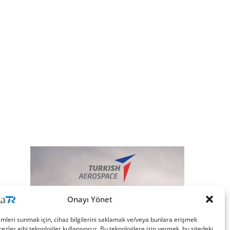
Onayı Yönet
imleri sunmak için, cihaz bilgilerini saklamak ve/veya bunlara erişmek
ezler gibi teknolojiler kullanıyoruz. Bu teknolojilere izin vermek, bu sitedeki