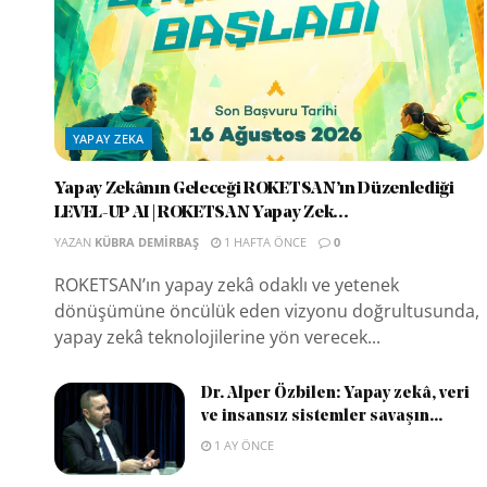
YAPAY ZEKA
Yapay Zekânın Geleceği ROKETSAN’ın Düzenlediği
LEVEL-UP AI | ROKETSAN Yapay Zek...
YAZAN
KÜBRA DEMIRBAŞ
1 HAFTA ÖNCE
0
ROKETSAN’ın yapay zekâ odaklı ve yetenek
dönüşümüne öncülük eden vizyonu doğrultusunda,
yapay zekâ teknolojilerine yön verecek...
Dr. Alper Özbilen: Yapay zekâ, veri
ve insansız sistemler savaşın...
1 AY ÖNCE