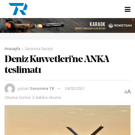
Anasayfa
Savunma Sanayii
Deniz Kuvvetleri’ne ANKA
teslimatı
yazan
Savunma TR
24/02/2021
A
A
Okuma Süresi: 2 dakika okuma