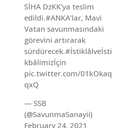
SİHA DzKK’ya teslim
edildi.#ANKA’lar, Mavi
Vatan savunmasındaki
görevini artırarak
sürdürecek.#İstiklâlveİsti
kbâlimizİçin
pic.twitter.com/01kOkaq
qxQ
— SSB
(@SavunmaSanayii)
February 24, 2021