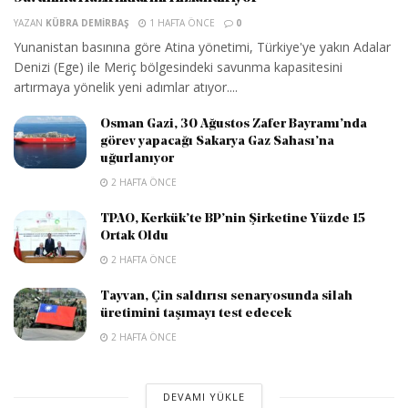
YAZAN
KÜBRA DEMIRBAŞ
1 HAFTA ÖNCE
0
Yunanistan basınına göre Atina yönetimi, Türkiye'ye yakın Adalar
Denizi (Ege) ile Meriç bölgesindeki savunma kapasitesini
artırmaya yönelik yeni adımlar atıyor....
Osman Gazi, 30 Ağustos Zafer Bayramı’nda
görev yapacağı Sakarya Gaz Sahası’na
uğurlanıyor
2 HAFTA ÖNCE
TPAO, Kerkük’te BP’nin Şirketine Yüzde 15
Ortak Oldu
2 HAFTA ÖNCE
Tayvan, Çin saldırısı senaryosunda silah
üretimini taşımayı test edecek
2 HAFTA ÖNCE
DEVAMI YÜKLE