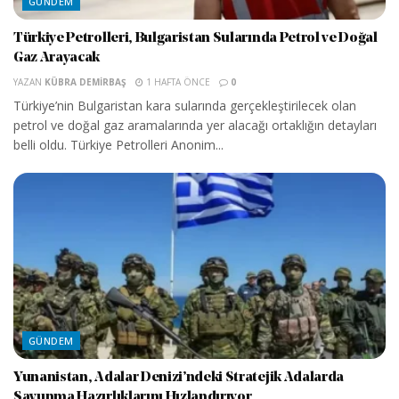
GÜNDEM
Türkiye Petrolleri, Bulgaristan Sularında Petrol ve Doğal
Gaz Arayacak
YAZAN
KÜBRA DEMIRBAŞ
1 HAFTA ÖNCE
0
Türkiye’nin Bulgaristan kara sularında gerçekleştirilecek olan
petrol ve doğal gaz aramalarında yer alacağı ortaklığın detayları
belli oldu. Türkiye Petrolleri Anonim...
GÜNDEM
Yunanistan, Adalar Denizi’ndeki Stratejik Adalarda
Savunma Hazırlıklarını Hızlandırıyor