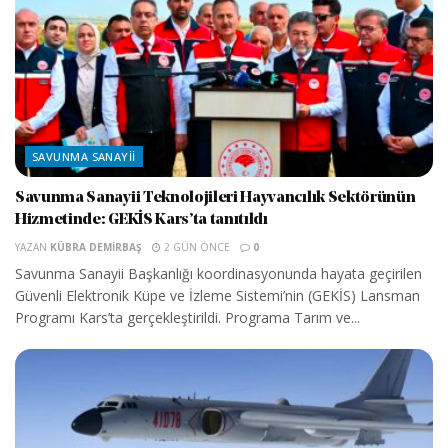
SAVUNMA SANAYII
Savunma Sanayii Teknolojileri Hayvancılık Sektörünün
Hizmetinde: GEKİS Kars’ta tanıtıldı
YAZAN
KÜBRA DEMIRBAŞ
2 GÜN ÖNCE
0
Savunma Sanayii Başkanlığı koordinasyonunda hayata geçirilen
Güvenli Elektronik Küpe ve İzleme Sistemi’nin (GEKİS) Lansman
Programı Kars’ta gerçekleştirildi. Programa Tarım ve...