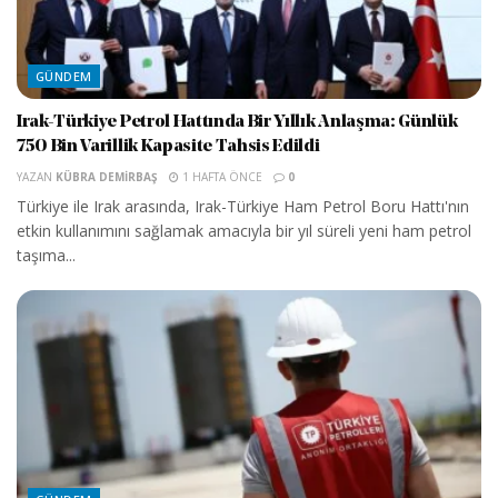
GÜNDEM
Irak-Türkiye Petrol Hattında Bir Yıllık Anlaşma: Günlük
750 Bin Varillik Kapasite Tahsis Edildi
YAZAN
KÜBRA DEMIRBAŞ
1 HAFTA ÖNCE
0
Türkiye ile Irak arasında, Irak-Türkiye Ham Petrol Boru Hattı'nın
etkin kullanımını sağlamak amacıyla bir yıl süreli yeni ham petrol
taşıma...