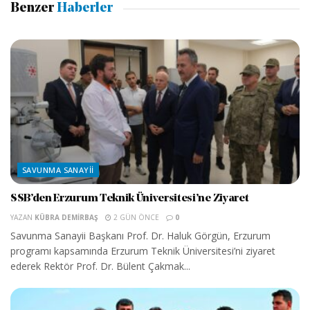
Benzer
Haberler
SAVUNMA SANAYII
SSB’den Erzurum Teknik Üniversitesi’ne Ziyaret
YAZAN
KÜBRA DEMIRBAŞ
2 GÜN ÖNCE
0
Savunma Sanayii Başkanı Prof. Dr. Haluk Görgün, Erzurum
programı kapsamında Erzurum Teknik Üniversitesi’ni ziyaret
ederek Rektör Prof. Dr. Bülent Çakmak...