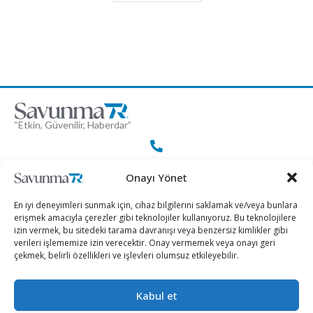
“Etkin, Güvenilir, Haberdar”
+90 530 308 17 96
Onayı Yönet
En iyi deneyimleri sunmak için, cihaz bilgilerini saklamak ve/veya bunlara
iletisim@savunmatr.com
erişmek amacıyla çerezler gibi teknolojiler kullanıyoruz. Bu teknolojilere
izin vermek, bu sitedeki tarama davranışı veya benzersiz kimlikler gibi
verileri işlememize izin verecektir. Onay vermemek veya onayı geri
çekmek, belirli özellikleri ve işlevleri olumsuz etkileyebilir.
2026 © Savunma TR. Tüm Hakları Saklıdır.
Kabul et