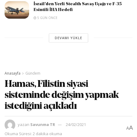
İsrail’den Yerli Stealth Savaş Uçağı ve F-35
Esintili İHA Hedefi
5 GÜN ÖNCE
DEVAMI YÜKLE
Anasayfa
Gündem
Hamas, Filistin siyasi
sisteminde değişim yapmak
istediğini açıkladı
yazan
Savunma TR
24/02/2021
A
A
Okuma Süresi: 2 dakika okuma