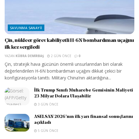
SAVUNMA SANAYII
Çin, nükleer görev kabiliyetli H-6N bombardıman uçağını
ilk kez sergiledi
YAZAN
KÜBRA DEMIRBAŞ
2 GÜN ÖNCE
0
Çin, stratejik hava gücünün önemli unsurlarından biri olarak
değerlendirilen H-6N bombardıman uçağını dikkat çekici bir
konfigürasyonla tanıttı. Military China’nın aktardığına...
İlk Trump Sınıfı Muharebe Gemisinin Maliyeti
23 Milyar Dolara Ulaşabilir
3 GÜN ÖNCE
ASELSAN 2026’nın ilk yarı finansal sonuçlarını
açıkladı
5 GÜN ÖNCE