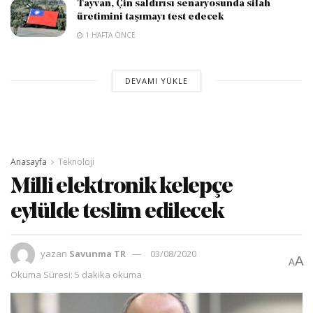
Tayvan, Çin saldırısı senaryosunda silah
üretimini taşımayı test edecek
1 HAFTA ÖNCE
DEVAMI YÜKLE
Anasayfa
Teknoloji
Milli elektronik kelepçe
eylülde teslim edilecek
yazan
Savunma TR
03/08/2020
A
A
Okuma Süresi: 5 dakika okuma