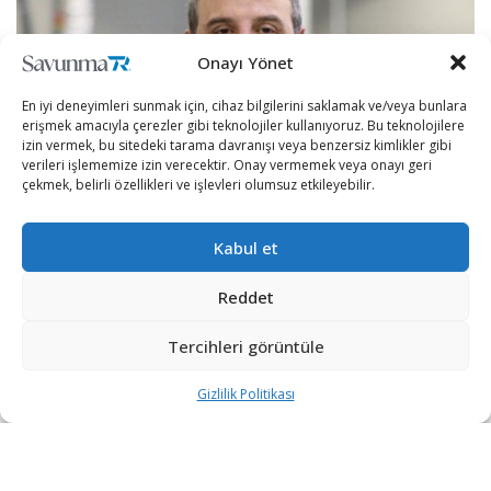
Onayı Yönet
En iyi deneyimleri sunmak için, cihaz bilgilerini saklamak ve/veya bunlara
erişmek amacıyla çerezler gibi teknolojiler kullanıyoruz. Bu teknolojilere
izin vermek, bu sitedeki tarama davranışı veya benzersiz kimlikler gibi
verileri işlememize izin verecektir. Onay vermemek veya onayı geri
çekmek, belirli özellikleri ve işlevleri olumsuz etkileyebilir.
Kabul et
Sanayi ve Teknoloji Bakanı Mustafa Varank, Sanayi
İşbirliği Projeleri (SİP) kapsamında millileştirilen
Reddet
elektronik kelepçelerin eylül ayından itibaren test
Tercihleri görüntüle
amaçlı olarak Adalet Bakanlığına teslim edilmeye
başlanacağını belirterek, “Artık kimseye muhtaç
Gizlilik Politikası
olmadan bu ürünü kendi ihtiyacımızı görecek şekilde
kullanabileceğiz. Yurt dışından bu ürüne dönük talepler
var. Burada da ihracat potansiyeli var.” ifadelerini