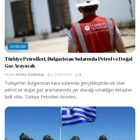
GÜNDEM
Türkiye Petrolleri, Bulgaristan Sularında Petrol ve Doğal
Gaz Arayacak
YAZAN
KÜBRA DEMIRBAŞ
6 GÜN ÖNCE
0
Türkiye’nin Bulgaristan kara sularında gerçekleştirilecek olan
petrol ve doğal gaz aramalarında yer alacağı ortaklığın detayları
belli oldu. Türkiye Petrolleri Anonim...