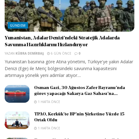
GÜNDEM
Yunanistan, Adalar Denizi’ndeki Stratejik Adalarda
Savunma Hazırlıklarını Hızlandırıyor
YAZAN
KÜBRA DEMIRBAŞ
6 GÜN ÖNCE
0
Yunanistan basınına göre Atina yönetimi, Türkiye'ye yakın Adalar
Denizi (Ege) ile Meriç bölgesindeki savunma kapasitesini
artırmaya yönelik yeni adımlar atıyor....
Osman Gazi, 30 Ağustos Zafer Bayramı’nda
görev yapacağı Sakarya Gaz Sahası’na...
1 HAFTA ÖNCE
TPAO, Kerkük’te BP’nin Şirketine Yüzde 15
Ortak Oldu
1 HAFTA ÖNCE