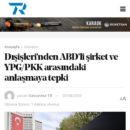
Anasayfa
Gündem
Dışişleri’nden ABD’li şirket ve
YPG/PKK arasındaki
anlaşmaya tepki
yazan
Savunma TR
03/08/2020
A
A
Okuma Süresi: 1 dakika okuma