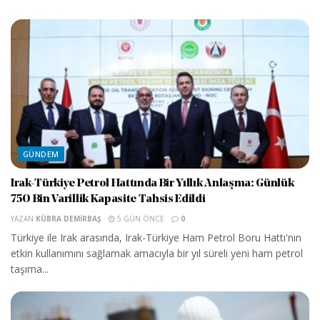
GÜNDEM
Irak-Türkiye Petrol Hattında Bir Yıllık Anlaşma: Günlük
750 Bin Varillik Kapasite Tahsis Edildi
YAZAN
KÜBRA DEMIRBAŞ
5 GÜN ÖNCE
0
Türkiye ile Irak arasında, Irak-Türkiye Ham Petrol Boru Hattı'nın
etkin kullanımını sağlamak amacıyla bir yıl süreli yeni ham petrol
taşıma...