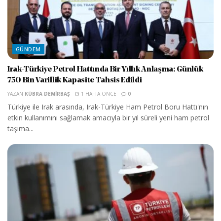
GÜNDEM
Irak-Türkiye Petrol Hattında Bir Yıllık Anlaşma: Günlük
750 Bin Varillik Kapasite Tahsis Edildi
YAZAN
KÜBRA DEMIRBAŞ
1 HAFTA ÖNCE
0
Türkiye ile Irak arasında, Irak-Türkiye Ham Petrol Boru Hattı'nın
etkin kullanımını sağlamak amacıyla bir yıl süreli yeni ham petrol
taşıma...