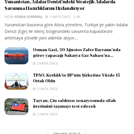
Yunanistan, Adalar Denizi’ndeki Stratejik Adalarda
Savunma Hazırlıklarını Hızlandırıyor
YAZAN
KÜBRA DEMIRBAŞ
1 HAFTA ÖNCE
0
Yunanistan basınına göre Atina yönetimi, Türkiye'ye yakın Adalar
Denizi (Ege) ile Meriç bölgesindeki savunma kapasitesini
artırmaya yönelik yeni adımlar atıyor....
Osman Gazi, 30 Ağustos Zafer Bayramı’nda
görev yapacağı Sakarya Gaz Sahası’na...
2 HAFTA ÖNCE
TPAO, Kerkük’te BP’nin Şirketine Yüzde 15
Ortak Oldu
2 HAFTA ÖNCE
Tayvan, Çin saldırısı senaryosunda silah
üretimini taşımayı test edecek
2 HAFTA ÖNCE
DEVAMI YÜKLE