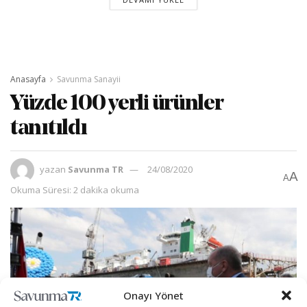
Anasayfa
Savunma Sanayii
Yüzde 100 yerli ürünler
tanıtıldı
yazan
Savunma TR
24/08/2020
A
A
Okuma Süresi: 2 dakika okuma
Onayı Yönet