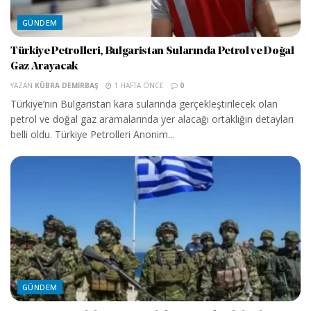
GÜNDEM
Türkiye Petrolleri, Bulgaristan Sularında Petrol ve Doğal
Gaz Arayacak
YAZAN
KÜBRA DEMIRBAŞ
1 HAFTA ÖNCE
0
Türkiye’nin Bulgaristan kara sularında gerçekleştirilecek olan
petrol ve doğal gaz aramalarında yer alacağı ortaklığın detayları
belli oldu. Türkiye Petrolleri Anonim...
GÜNDEM