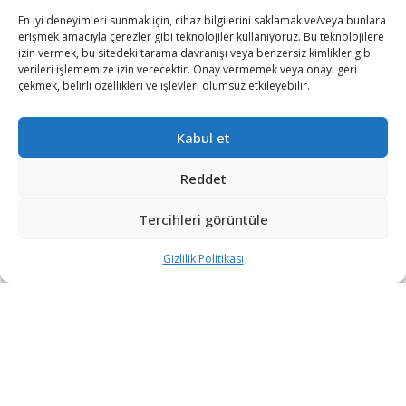
En iyi deneyimleri sunmak için, cihaz bilgilerini saklamak ve/veya bunlara
erişmek amacıyla çerezler gibi teknolojiler kullanıyoruz. Bu teknolojilere
izin vermek, bu sitedeki tarama davranışı veya benzersiz kimlikler gibi
verileri işlememize izin verecektir. Onay vermemek veya onayı geri
çekmek, belirli özellikleri ve işlevleri olumsuz etkileyebilir.
Yapımı tamamlanan 2 acil müdahale ve kurtarma botu,
Kabul et
Türk Silahlı Kuvvetleri’ne teslim edildi. Tuzla’daki
tersanede düzenlenen törene, Cumhurbaşkanı Recep
Reddet
Tayyip Erdoğan da katıldı.
Tercihleri görüntüle
Dalgıç Botu, değişik operasyonel işletme şartlarında
emniyet ve güvenilirlikle birlikte iyi manevra performansıve
Gizlilik Politikası
denizcilik özellikleri göstermek için tek gövdeli ve balta baş
olarak dizayn edildi. Dalış Eğitim Botu; dalgıç eğitimi, acil
müdahale, dalış operasyonları için acil destek görev
ihtiyaçlarını gidermek amacıyla da hizmet veriyor. Bot deniz
durumu 3’te rota ve hız sınırlaması olmaksızın tam
kapasiteyle görev yapabiliyor.