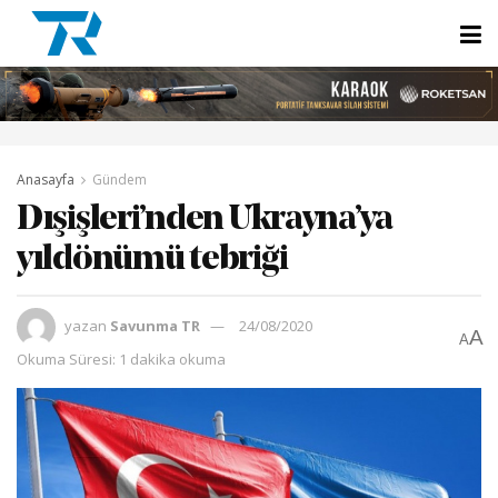
Anasayfa
Gündem
Dışişleri’nden Ukrayna’ya
yıldönümü tebriği
yazan
Savunma TR
24/08/2020
A
A
Okuma Süresi: 1 dakika okuma