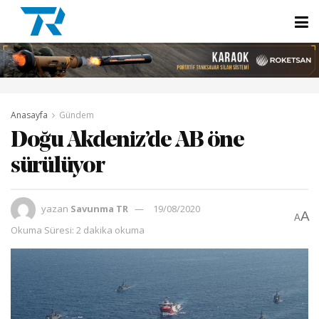
Anasayfa
Gündem
Doğu Akdeniz’de AB öne
sürülüyor
yazan
Savunma TR
19/08/2020
A
A
Okuma Süresi: 2 dakika okuma