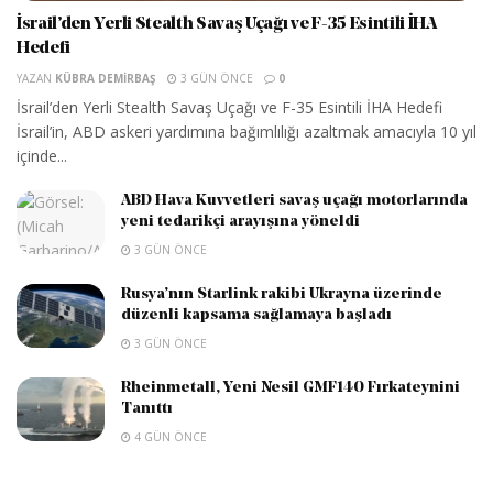
İsrail’den Yerli Stealth Savaş Uçağı ve F-35 Esintili İHA
Hedefi
YAZAN
KÜBRA DEMIRBAŞ
3 GÜN ÖNCE
0
İsrail’den Yerli Stealth Savaş Uçağı ve F-35 Esintili İHA Hedefi
İsrail’in, ABD askeri yardımına bağımlılığı azaltmak amacıyla 10 yıl
içinde...
ABD Hava Kuvvetleri savaş uçağı motorlarında
yeni tedarikçi arayışına yöneldi
3 GÜN ÖNCE
Rusya’nın Starlink rakibi Ukrayna üzerinde
düzenli kapsama sağlamaya başladı
3 GÜN ÖNCE
Rheinmetall, Yeni Nesil GMF140 Fırkateynini
Tanıttı
4 GÜN ÖNCE