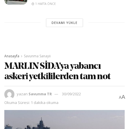
1 HAFTA ÖNCE
DEVAMI YÜKLE
Anasayfa
Savunma Sanayii
MARLIN SİDA’ya yabancı
askeri yetkililerden tam not
yazan
Savunma TR
30/09/2022
A
A
Okuma Süresi: 1 dakika okuma