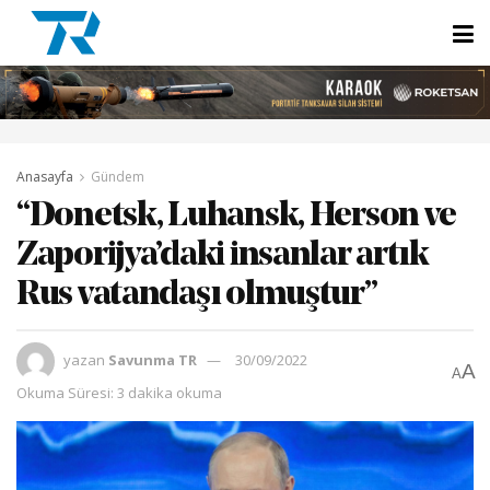
Anasayfa
Gündem
“Donetsk, Luhansk, Herson ve
Zaporijya’daki insanlar artık
Rus vatandaşı olmuştur”
yazan
Savunma TR
30/09/2022
A
A
Okuma Süresi: 3 dakika okuma