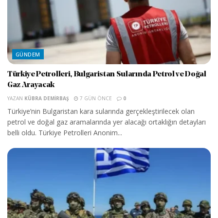
GÜNDEM
Türkiye Petrolleri, Bulgaristan Sularında Petrol ve Doğal
Gaz Arayacak
YAZAN
KÜBRA DEMIRBAŞ
7 GÜN ÖNCE
0
Türkiye’nin Bulgaristan kara sularında gerçekleştirilecek olan
petrol ve doğal gaz aramalarında yer alacağı ortaklığın detayları
belli oldu. Türkiye Petrolleri Anonim...