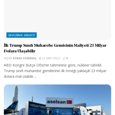
SAVUNMA SANAYII
İlk Trump Sınıfı Muharebe Gemisinin Maliyeti 23 Milyar
Dolara Ulaşabilir
YAZAN
KÜBRA DEMIRBAŞ
22 SAAT ÖNCE
0
ABD Kongre Bütçe Ofisi’nin tahminine göre, nükleer tahrikli
Trump sınıfı muharebe gemilerinin ilk örneği yaklaşık 23 milyar
dolara mal olabilir....