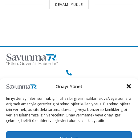
DEVAMI YÜKLE
“Etkin, Güvenilir, Haberdar”
+90 530 308 17 96
Onayı Yönet
En iyi deneyimleri sunmak için, cihaz bilgilerini saklamak ve/veya bunlara
iletisim@savunmatr.com
erişmek amacıyla çerezler gibi teknolojiler kullanıyoruz. Bu teknolojilere
izin vermek, bu sitedeki tarama davranışı veya benzersiz kimlikler gibi
verileri işlememize izin verecektir. Onay vermemek veya onayı geri
çekmek, belirli özellikleri ve işlevleri olumsuz etkileyebilir.
2026 © Savunma TR. Tüm Hakları Saklıdır.