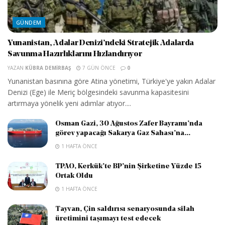
GÜNDEM
Yunanistan, Adalar Denizi’ndeki Stratejik Adalarda
Savunma Hazırlıklarını Hızlandırıyor
YAZAN
KÜBRA DEMIRBAŞ
7 GÜN ÖNCE
0
Yunanistan basınına göre Atina yönetimi, Türkiye'ye yakın Adalar
Denizi (Ege) ile Meriç bölgesindeki savunma kapasitesini
artırmaya yönelik yeni adımlar atıyor....
Osman Gazi, 30 Ağustos Zafer Bayramı’nda
görev yapacağı Sakarya Gaz Sahası’na...
1 HAFTA ÖNCE
TPAO, Kerkük’te BP’nin Şirketine Yüzde 15
Ortak Oldu
1 HAFTA ÖNCE
Tayvan, Çin saldırısı senaryosunda silah
üretimini taşımayı test edecek