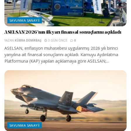
SAVUNMA SANAYII
ASELSAN 2026’nın ilk yarı finansal sonuçlarını açıkladı
YAZAN
KÜBRA DEMIRBAŞ
3 GÜN ÖNCE
0
ASELSAN, enflasyon muhasebesi uygulanmış 2026 yılı birinci
yarıyılına ait finansal sonuçlarını açıkladı. Kamuyu Aydınlatma
Platformuna (KAP) yapılan açıklamaya göre ASELSAN;...
SAVUNMA SANAYII