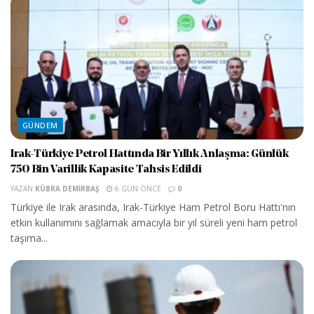
GÜNDEM
Irak-Türkiye Petrol Hattında Bir Yıllık Anlaşma: Günlük
750 Bin Varillik Kapasite Tahsis Edildi
YAZAN
KÜBRA DEMIRBAŞ
6 GÜN ÖNCE
0
Türkiye ile Irak arasında, Irak-Türkiye Ham Petrol Boru Hattı'nın
etkin kullanımını sağlamak amacıyla bir yıl süreli yeni ham petrol
taşıma...