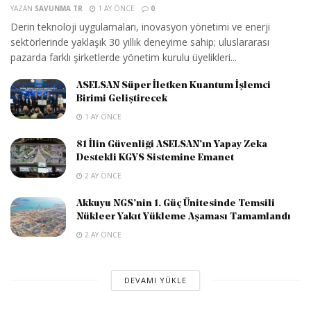
YAZAN
SAVUNMA TR
1 AY ÖNCE
0
Derin teknoloji uygulamaları, inovasyon yönetimi ve enerji
sektörlerinde yaklaşık 30 yıllık deneyime sahip; uluslararası
pazarda farklı şirketlerde yönetim kurulu üyelikleri...
ASELSAN Süper İletken Kuantum İşlemci
Birimi Geliştirecek
1 AY ÖNCE
81 İlin Güvenliği ASELSAN’ın Yapay Zeka
Destekli KGYS Sistemine Emanet
2 AY ÖNCE
Akkuyu NGS’nin 1. Güç Ünitesinde Temsili
Nükleer Yakıt Yükleme Aşaması Tamamlandı
2 AY ÖNCE
DEVAMI YÜKLE