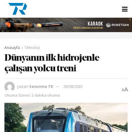
Anasayfa
Teknoloji
Dünyanın ilk hidrojenle
çalışan yolcu treni
yazan
Savunma TR
28/08/2022
A
A
Okuma Süresi: 2 dakika okuma