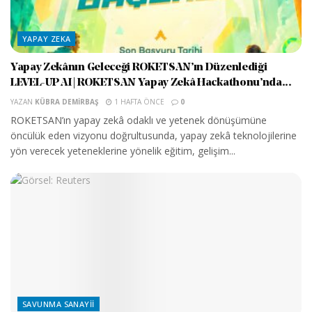
YAPAY ZEKA
Yapay Zekânın Geleceği ROKETSAN’ın Düzenlediği
LEVEL-UP AI | ROKETSAN Yapay Zekâ Hackathonu’nda...
YAZAN
KÜBRA DEMIRBAŞ
1 HAFTA ÖNCE
0
ROKETSAN’ın yapay zekâ odaklı ve yetenek dönüşümüne
öncülük eden vizyonu doğrultusunda, yapay zekâ teknolojilerine
yön verecek yeteneklerine yönelik eğitim, gelişim...
SAVUNMA SANAYII