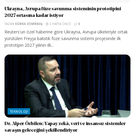
Ukrayna, Avrupa füze savunma sisteminin prototipini
2027 ortasına kadar istiyor
YAZAN
KÜBRA DEMIRBAŞ
2 HAFTA ÖNCE
0
Reuters'un özel haberine göre Ukrayna, Avrupa ülkeleriyle ortak
yürütülen Freyja balistik füze savunma sistemi projesinde ilk
prototipin 2027 yılının ilk...
TEKNOLOJI
Dr. Alper Özbilen: Yapay zekâ, veri ve insansız sistemler
savaşın geleceğini şekillendiriyor