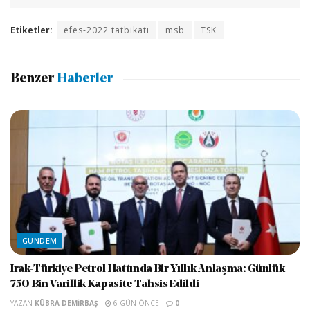
Etiketler:
efes-2022 tatbikatı
msb
TSK
Benzer
Haberler
GÜNDEM
Irak-Türkiye Petrol Hattında Bir Yıllık Anlaşma: Günlük
750 Bin Varillik Kapasite Tahsis Edildi
YAZAN
KÜBRA DEMIRBAŞ
6 GÜN ÖNCE
0