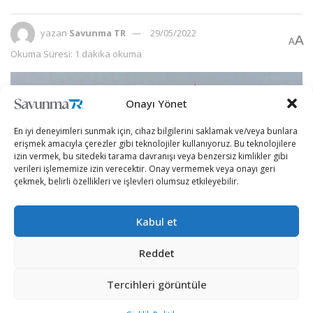
yazan
Savunma TR
29/05/2022
A
A
Okuma Süresi: 1 dakika okuma
Onayı Yönet
En iyi deneyimleri sunmak için, cihaz bilgilerini saklamak ve/veya bunlara
erişmek amacıyla çerezler gibi teknolojiler kullanıyoruz. Bu teknolojilere
izin vermek, bu sitedeki tarama davranışı veya benzersiz kimlikler gibi
verileri işlememize izin verecektir. Onay vermemek veya onayı geri
çekmek, belirli özellikleri ve işlevleri olumsuz etkileyebilir.
Kabul et
Reddet
Rusya Savunma Bakanlığı, Barents Denizi’nde Amiral
Tercihleri görüntüle
Gorşkov fırkateyni üzerinden “Tsirkon” hipersonik
seyir füzesiyle test atışı yapıldığını duyurdu.