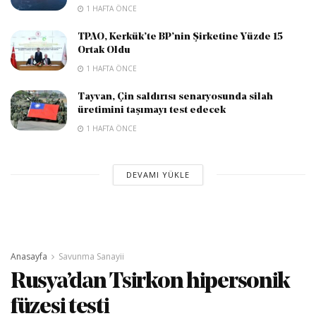
1 HAFTA ÖNCE
TPAO, Kerkük’te BP’nin Şirketine Yüzde 15
Ortak Oldu
1 HAFTA ÖNCE
Tayvan, Çin saldırısı senaryosunda silah
üretimini taşımayı test edecek
1 HAFTA ÖNCE
DEVAMI YÜKLE
Anasayfa
Savunma Sanayii
Rusya’dan Tsirkon hipersonik
füzesi testi