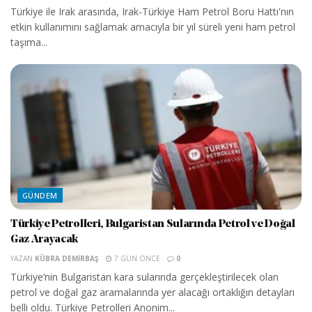
Türkiye ile Irak arasında, Irak-Türkiye Ham Petrol Boru Hattı'nın
etkin kullanımını sağlamak amacıyla bir yıl süreli yeni ham petrol
taşıma...
GÜNDEM
Türkiye Petrolleri, Bulgaristan Sularında Petrol ve Doğal
Gaz Arayacak
YAZAN
KÜBRA DEMIRBAŞ
7 GÜN ÖNCE
0
Türkiye’nin Bulgaristan kara sularında gerçekleştirilecek olan
petrol ve doğal gaz aramalarında yer alacağı ortaklığın detayları
belli oldu. Türkiye Petrolleri Anonim...