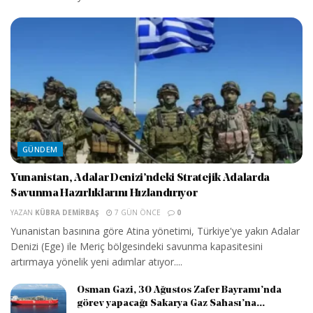
GÜNDEM
Yunanistan, Adalar Denizi’ndeki Stratejik Adalarda
Savunma Hazırlıklarını Hızlandırıyor
YAZAN
KÜBRA DEMIRBAŞ
7 GÜN ÖNCE
0
Yunanistan basınına göre Atina yönetimi, Türkiye'ye yakın Adalar
Denizi (Ege) ile Meriç bölgesindeki savunma kapasitesini
artırmaya yönelik yeni adımlar atıyor....
Osman Gazi, 30 Ağustos Zafer Bayramı’nda
görev yapacağı Sakarya Gaz Sahası’na...