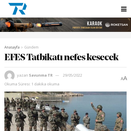
Anasayfa
Gündem
EFES Tatbikatı nefes kesecek
yazan
Savunma TR
29/05/2022
A
A
Okuma Süresi: 1 dakika okuma