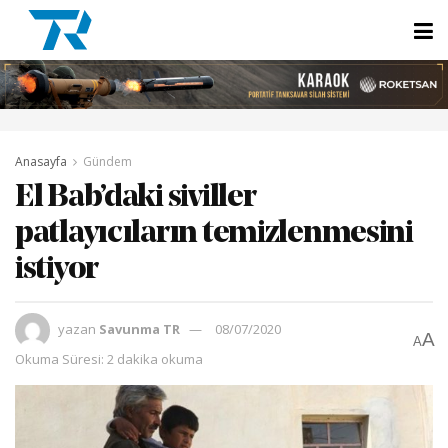
Anasayfa
Gündem
El Bab’daki siviller
patlayıcıların temizlenmesini
istiyor
yazan
Savunma TR
08/07/2020
A
A
Okuma Süresi: 2 dakika okuma