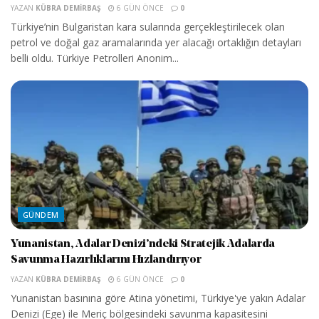
YAZAN
KÜBRA DEMIRBAŞ
6 GÜN ÖNCE
0
Türkiye’nin Bulgaristan kara sularında gerçekleştirilecek olan
petrol ve doğal gaz aramalarında yer alacağı ortaklığın detayları
belli oldu. Türkiye Petrolleri Anonim...
GÜNDEM
Yunanistan, Adalar Denizi’ndeki Stratejik Adalarda
Savunma Hazırlıklarını Hızlandırıyor
YAZAN
KÜBRA DEMIRBAŞ
6 GÜN ÖNCE
0
Yunanistan basınına göre Atina yönetimi, Türkiye'ye yakın Adalar
Denizi (Ege) ile Meriç bölgesindeki savunma kapasitesini