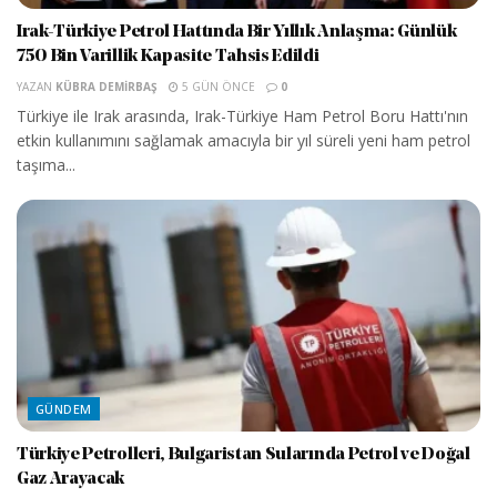
Irak-Türkiye Petrol Hattında Bir Yıllık Anlaşma: Günlük
750 Bin Varillik Kapasite Tahsis Edildi
YAZAN
KÜBRA DEMIRBAŞ
5 GÜN ÖNCE
0
Türkiye ile Irak arasında, Irak-Türkiye Ham Petrol Boru Hattı'nın
etkin kullanımını sağlamak amacıyla bir yıl süreli yeni ham petrol
taşıma...
GÜNDEM
Türkiye Petrolleri, Bulgaristan Sularında Petrol ve Doğal
Gaz Arayacak