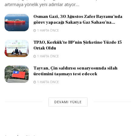
artırmaya yönelik yeni adımlar atıyor....
Osman Gazi, 30 Ağustos Zafer Bayramı’nda
görev yapacağı Sakarya Gaz Sahası’na...
1 HAFTA ÖNCE
TPAO, Kerkük’te BP’nin Şirketine Yüzde 15
Ortak Oldu
1 HAFTA ÖNCE
Tayvan, Çin saldırısı senaryosunda silah
üretimini taşımayı test edecek
1 HAFTA ÖNCE
DEVAMI YÜKLE