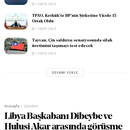
1 HAFTA ÖNCE
TPAO, Kerkük’te BP’nin Şirketine Yüzde 15
Ortak Oldu
1 HAFTA ÖNCE
Tayvan, Çin saldırısı senaryosunda silah
üretimini taşımayı test edecek
1 HAFTA ÖNCE
DEVAMI YÜKLE
Anasayfa
Gündem
Libya Başkabanı Dibeybe ve
Hulusi Akar arasında görüşme