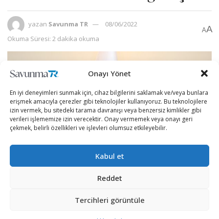
yazan
Savunma TR
08/06/2022
A
A
Okuma Süresi: 2 dakika okuma
Onayı Yönet
En iyi deneyimleri sunmak için, cihaz bilgilerini saklamak ve/veya bunlara
erişmek amacıyla çerezler gibi teknolojiler kullanıyoruz. Bu teknolojilere
izin vermek, bu sitedeki tarama davranışı veya benzersiz kimlikler gibi
verileri işlememize izin verecektir. Onay vermemek veya onayı geri
çekmek, belirli özellikleri ve işlevleri olumsuz etkileyebilir.
Kabul et
Reddet
Libya ve Türkiye arasındaki askeri iş birliği güçlenerek
devam ediyor.
Tercihleri görüntüle
Milli Savunma Bakanlığı’nın resmi sosyal medya