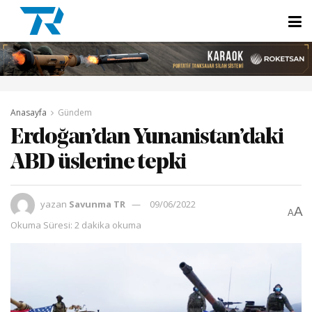
Anasayfa
Gündem
Erdoğan’dan Yunanistan’daki
ABD üslerine tepki
yazan
Savunma TR
09/06/2022
A
A
Okuma Süresi: 2 dakika okuma