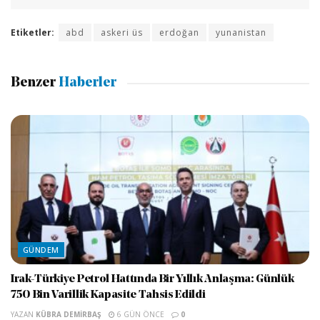
Etiketler:
abd
askeri üs
erdoğan
yunanistan
Benzer
Haberler
GÜNDEM
Irak-Türkiye Petrol Hattında Bir Yıllık Anlaşma: Günlük
750 Bin Varillik Kapasite Tahsis Edildi
YAZAN
KÜBRA DEMIRBAŞ
6 GÜN ÖNCE
0