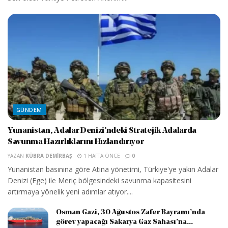
GÜNDEM
Yunanistan, Adalar Denizi’ndeki Stratejik Adalarda
Savunma Hazırlıklarını Hızlandırıyor
YAZAN
KÜBRA DEMIRBAŞ
1 HAFTA ÖNCE
0
Yunanistan basınına göre Atina yönetimi, Türkiye'ye yakın Adalar
Denizi (Ege) ile Meriç bölgesindeki savunma kapasitesini
artırmaya yönelik yeni adımlar atıyor....
Osman Gazi, 30 Ağustos Zafer Bayramı’nda
görev yapacağı Sakarya Gaz Sahası’na...