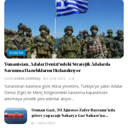
GÜNDEM
Yunanistan, Adalar Denizi’ndeki Stratejik Adalarda
Savunma Hazırlıklarını Hızlandırıyor
YAZAN
KÜBRA DEMIRBAŞ
6 GÜN ÖNCE
0
Yunanistan basınına göre Atina yönetimi, Türkiye'ye yakın Adalar
Denizi (Ege) ile Meriç bölgesindeki savunma kapasitesini
artırmaya yönelik yeni adımlar atıyor....
Osman Gazi, 30 Ağustos Zafer Bayramı’nda
görev yapacağı Sakarya Gaz Sahası’na...
1 HAFTA ÖNCE