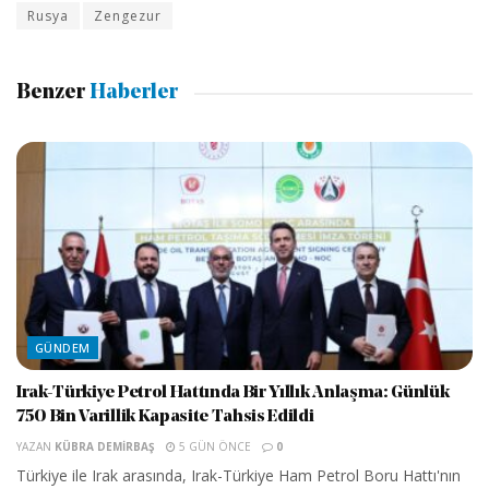
Rusya
Zengezur
Benzer
Haberler
GÜNDEM
Irak-Türkiye Petrol Hattında Bir Yıllık Anlaşma: Günlük
750 Bin Varillik Kapasite Tahsis Edildi
YAZAN
KÜBRA DEMIRBAŞ
5 GÜN ÖNCE
0
Türkiye ile Irak arasında, Irak-Türkiye Ham Petrol Boru Hattı'nın