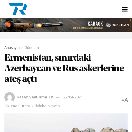
Anasayfa
Gündem
Ermenistan, sınırdaki
Azerbaycan ve Rus askerlerine
ateş açtı
yazan
Savunma TR
22/04/2021
A
A
Okuma Süresi: 2 dakika okuma