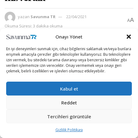
yazan
Savunma TR
22/04/2021
A
A
Okuma Süresi: 3 dakika okuma
Onayı Yönet
En iyi deneyimleri sunmak için, cihaz bilgilerini saklamak ve/veya bunlara
erişmek amacıyla çerezler gibi teknolojiler kullanıyoruz. Bu teknolojilere
izin vermek, bu sitedeki tarama davranışı veya benzersiz kimlikler gibi
verileri işlememize izin verecektir. Onay vermemek veya onayı geri
çekmek, belirli özellikleri ve işlevleri olumsuz etkileyebilir.
Kabul et
Reddet
Tercihleri görüntüle
Türkiye’nin F-35 programından çıkartılması sonrası
BAYKAR Teknoloji Lideri Selçuk Bayraktar’dan önemli bir
Gizlilik Politikası
açıklama geldi.