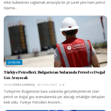
etkin kullanımını sağlamak amacıyla bir yıl süreli yeni ham petrol
taşıma...
GÜNDEM
Türkiye Petrolleri, Bulgaristan Sularında Petrol ve Doğal
Gaz Arayacak
YAZAN
KÜBRA DEMIRBAŞ
6 GÜN ÖNCE
0
Türkiye’nin Bulgaristan kara sularında gerçekleştirilecek olan
petrol ve doğal gaz aramalarında yer alacağı ortaklığın detayları
belli oldu. Türkiye Petrolleri Anonim...