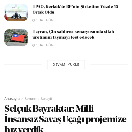
TPAO, Kerkük’te BP’nin Şirketine Yüzde 15
Ortak Oldu
1 HAFTA ÖNCE
Tayvan, Çin saldırısı senaryosunda silah
üretimini taşımayı test edecek
1 HAFTA ÖNCE
DEVAMI YÜKLE
Anasayfa
Savunma Sanayii
Selçuk Bayraktar: Milli
İnsansız Savaş Uçağı projemize
hız verdik