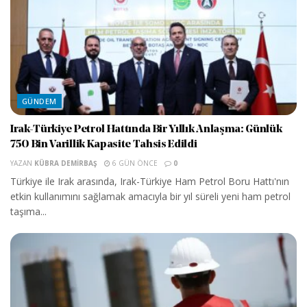
GÜNDEM
Irak-Türkiye Petrol Hattında Bir Yıllık Anlaşma: Günlük
750 Bin Varillik Kapasite Tahsis Edildi
YAZAN
KÜBRA DEMIRBAŞ
6 GÜN ÖNCE
0
Türkiye ile Irak arasında, Irak-Türkiye Ham Petrol Boru Hattı'nın
etkin kullanımını sağlamak amacıyla bir yıl süreli yeni ham petrol
taşıma...