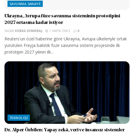
SAVUNMA SANAYII
Ukrayna, Avrupa füze savunma sisteminin prototipini
2027 ortasına kadar istiyor
YAZAN
KÜBRA DEMIRBAŞ
1 HAFTA ÖNCE
0
Reuters'un özel haberine göre Ukrayna, Avrupa ülkeleriyle ortak
yürütülen Freyja balistik füze savunma sistemi projesinde ilk
prototipin 2027 yılının ilk...
TEKNOLOJI
Dr. Alper Özbilen: Yapay zekâ, veri ve insansız sistemler