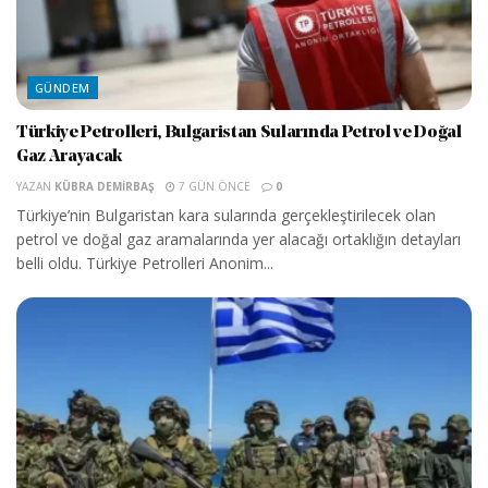
GÜNDEM
Türkiye Petrolleri, Bulgaristan Sularında Petrol ve Doğal
Gaz Arayacak
YAZAN
KÜBRA DEMIRBAŞ
7 GÜN ÖNCE
0
Türkiye’nin Bulgaristan kara sularında gerçekleştirilecek olan
petrol ve doğal gaz aramalarında yer alacağı ortaklığın detayları
belli oldu. Türkiye Petrolleri Anonim...