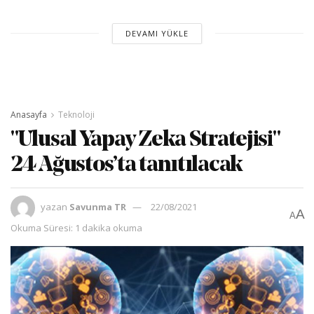
DEVAMI YÜKLE
Anasayfa
Teknoloji
"Ulusal Yapay Zeka Stratejisi"
24 Ağustos’ta tanıtılacak
yazan
Savunma TR
22/08/2021
A
A
Okuma Süresi: 1 dakika okuma