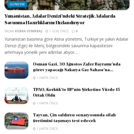
GÜNDEM
Yunanistan, Adalar Denizi’ndeki Stratejik Adalarda
Savunma Hazırlıklarını Hızlandırıyor
YAZAN
KÜBRA DEMIRBAŞ
7 GÜN ÖNCE
0
Yunanistan basınına göre Atina yönetimi, Türkiye'ye yakın Adalar
Denizi (Ege) ile Meriç bölgesindeki savunma kapasitesini
artırmaya yönelik yeni adımlar atıyor....
Osman Gazi, 30 Ağustos Zafer Bayramı’nda
görev yapacağı Sakarya Gaz Sahası’na...
1 HAFTA ÖNCE
TPAO, Kerkük’te BP’nin Şirketine Yüzde 15
Ortak Oldu
1 HAFTA ÖNCE
Tayvan, Çin saldırısı senaryosunda silah
üretimini taşımayı test edecek
1 HAFTA ÖNCE