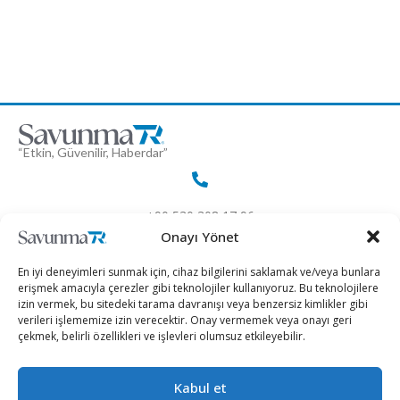
“Etkin, Güvenilir, Haberdar”
+90 530 308 17 96
Onayı Yönet
iletisim@savunmatr.com
En iyi deneyimleri sunmak için, cihaz bilgilerini saklamak ve/veya bunlara
erişmek amacıyla çerezler gibi teknolojiler kullanıyoruz. Bu teknolojilere
izin vermek, bu sitedeki tarama davranışı veya benzersiz kimlikler gibi
verileri işlememize izin verecektir. Onay vermemek veya onayı geri
çekmek, belirli özellikleri ve işlevleri olumsuz etkileyebilir.
2026 © Savunma TR. Tüm Hakları Saklıdır.
Kabul et
Savunma Sanayii
Kategoriler
SavunmaTR