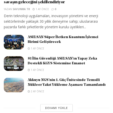
savaşın geleceğini şekillendiriyor
YAZAN
SAVUNMA TR
1 AY ÖNCE
0
Derin teknoloji uygulamaları, inovasyon yönetimi ve enerji
sektörlerinde yaklaşık 30 yıllık deneyime sahip; uluslararası
pazarda farklı şirketlerde yönetim kurulu üyelikleri...
ASELSAN Süper İletken Kuantum İşlemci
Birimi Geliştirecek
1 AY ÖNCE
81 İlin Güvenliği ASELSAN’ın Yapay Zeka
Destekli KGYS Sistemine Emanet
1 AY ÖNCE
Akkuyu NGS’nin 1. Güç Ünitesinde Temsili
Nükleer Yakıt Yükleme Aşaması Tamamlandı
2 AY ÖNCE
DEVAMI YÜKLE