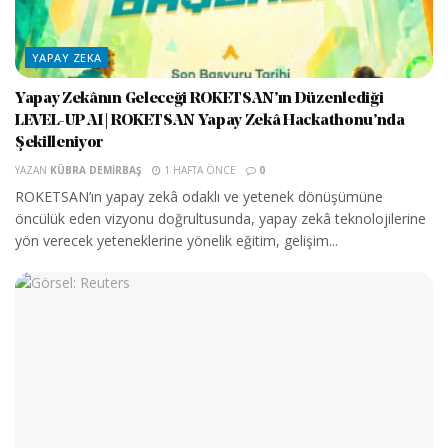
YAPAY ZEKA
Yapay Zekânın Geleceği ROKETSAN’ın Düzenlediği
LEVEL-UP AI | ROKETSAN Yapay Zekâ Hackathonu’nda
Şekilleniyor
YAZAN
KÜBRA DEMIRBAŞ
1 HAFTA ÖNCE
0
ROKETSAN’ın yapay zekâ odaklı ve yetenek dönüşümüne
öncülük eden vizyonu doğrultusunda, yapay zekâ teknolojilerine
yön verecek yeteneklerine yönelik eğitim, gelişim...