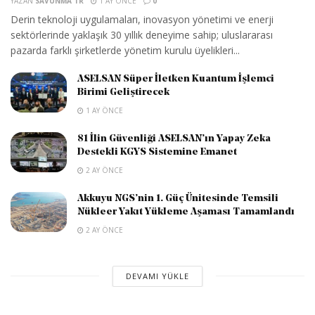
YAZAN
SAVUNMA TR
1 AY ÖNCE
0
Derin teknoloji uygulamaları, inovasyon yönetimi ve enerji
sektörlerinde yaklaşık 30 yıllık deneyime sahip; uluslararası
pazarda farklı şirketlerde yönetim kurulu üyelikleri...
ASELSAN Süper İletken Kuantum İşlemci
Birimi Geliştirecek
1 AY ÖNCE
81 İlin Güvenliği ASELSAN’ın Yapay Zeka
Destekli KGYS Sistemine Emanet
2 AY ÖNCE
Akkuyu NGS’nin 1. Güç Ünitesinde Temsili
Nükleer Yakıt Yükleme Aşaması Tamamlandı
2 AY ÖNCE
DEVAMI YÜKLE