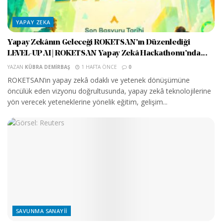
YAPAY ZEKA
Yapay Zekânın Geleceği ROKETSAN’ın Düzenlediği
LEVEL-UP AI | ROKETSAN Yapay Zekâ Hackathonu’nda...
YAZAN
KÜBRA DEMIRBAŞ
1 HAFTA ÖNCE
0
ROKETSAN’ın yapay zekâ odaklı ve yetenek dönüşümüne
öncülük eden vizyonu doğrultusunda, yapay zekâ teknolojilerine
yön verecek yeteneklerine yönelik eğitim, gelişim...
SAVUNMA SANAYII