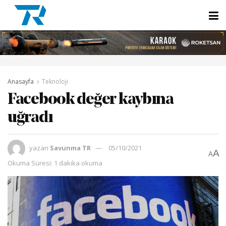
Anasayfa
Teknoloji
Facebook değer kaybına
uğradı
yazan
Savunma TR
05/10/2021
A
A
Okuma Süresi: 1 dakika okuma