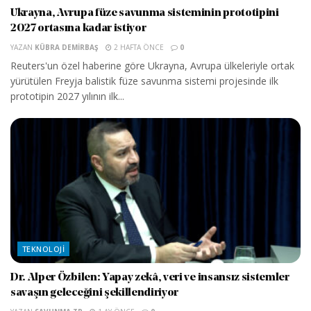
Ukrayna, Avrupa füze savunma sisteminin prototipini
2027 ortasına kadar istiyor
YAZAN
KÜBRA DEMIRBAŞ
2 HAFTA ÖNCE
0
Reuters'un özel haberine göre Ukrayna, Avrupa ülkeleriyle ortak
yürütülen Freyja balistik füze savunma sistemi projesinde ilk
prototipin 2027 yılının ilk...
TEKNOLOJI
Dr. Alper Özbilen: Yapay zekâ, veri ve insansız sistemler
savaşın geleceğini şekillendiriyor