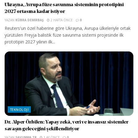
Ukrayna, Avrupa füze savunma sisteminin prototipini
2027 ortasına kadar istiyor
YAZAN
KÜBRA DEMIRBAŞ
2 HAFTA ÖNCE
0
Reuters'un özel haberine göre Ukrayna, Avrupa ülkeleriyle ortak
yürütülen Freyja balistik füze savunma sistemi projesinde ilk
prototipin 2027 yılının ilk...
TEKNOLOJI
Dr. Alper Özbilen: Yapay zekâ, veri ve insansız sistemler
savaşın geleceğini şekillendiriyor
YAZAN
SAVUNMA TR
1 AY ÖNCE
0