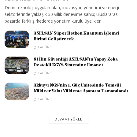
Derin teknoloji uygulamaları, inovasyon yönetimi ve enerji
sektörlerinde yaklaşık 30 yıllık deneyime sahip; uluslararası
pazarda farklı şirketlerde yönetim kurulu üyelikleri...
ASELSAN Süper İletken Kuantum İşlemci
Birimi Geliştirecek
1 AY ÖNCE
81 İlin Güvenliği ASELSAN’ın Yapay Zeka
Destekli KGYS Sistemine Emanet
2 AY ÖNCE
Akkuyu NGS’nin 1. Güç Ünitesinde Temsili
Nükleer Yakıt Yükleme Aşaması Tamamlandı
2 AY ÖNCE
DEVAMI YÜKLE