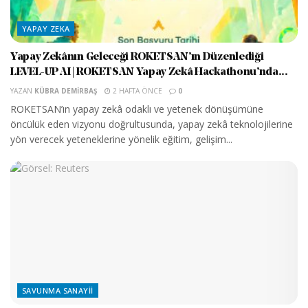
YAPAY ZEKA
Yapay Zekânın Geleceği ROKETSAN’ın Düzenlediği
LEVEL-UP AI | ROKETSAN Yapay Zekâ Hackathonu’nda...
YAZAN
KÜBRA DEMIRBAŞ
2 HAFTA ÖNCE
0
ROKETSAN’ın yapay zekâ odaklı ve yetenek dönüşümüne
öncülük eden vizyonu doğrultusunda, yapay zekâ teknolojilerine
yön verecek yeteneklerine yönelik eğitim, gelişim...
SAVUNMA SANAYII