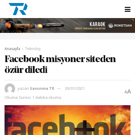
Anasayfa
Teknoloji
Facebook misyoner siteden
özür diledi
yazan
Savunma TR
30/01/2021
A
A
Okuma Süresi: 1 dakika okuma