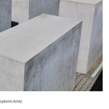
oykırım Anıtı)