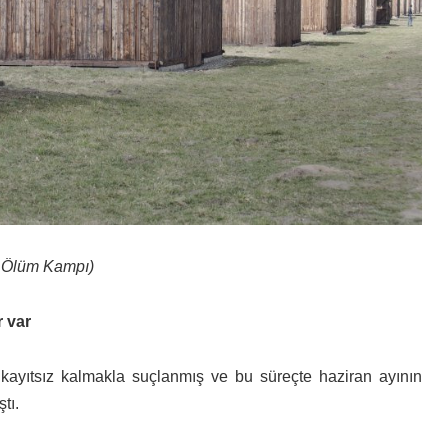
 Ölüm Kampı)
r var
a kayıtsız kalmakla suçlanmış ve bu süreçte haziran ayının
tı.