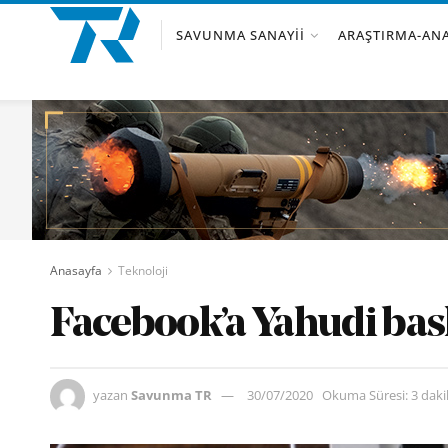
SAVUNMA SANAYII
ARAŞTIRMA-ANA
Anasayfa
Teknoloji
Facebook’a Yahudi bas
yazan
Savunma TR
30/07/2020
Okuma Süresi: 3 dak