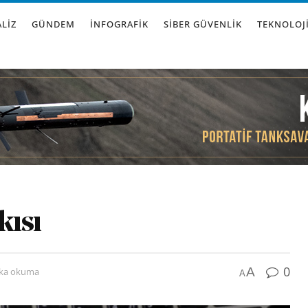
LIZ
GÜNDEM
İNFOGRAFIK
SIBER GÜVENLIK
TEKNOLOJ
kısı
0
A
ika okuma
A