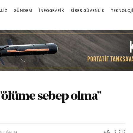
LIZ
GÜNDEM
İNFOGRAFIK
SIBER GÜVENLIK
TEKNOLOJ
 "ölüme sebep olma"
0
A
ika okuma
A