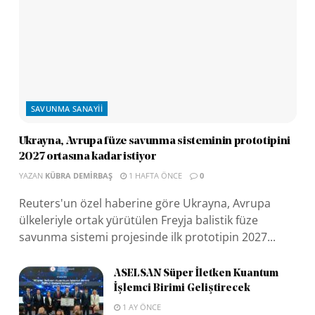
SAVUNMA SANAYII
Ukrayna, Avrupa füze savunma sisteminin prototipini
2027 ortasına kadar istiyor
YAZAN
KÜBRA DEMIRBAŞ
1 HAFTA ÖNCE
0
Reuters'un özel haberine göre Ukrayna, Avrupa
ülkeleriyle ortak yürütülen Freyja balistik füze
savunma sistemi projesinde ilk prototipin 2027...
ASELSAN Süper İletken Kuantum
İşlemci Birimi Geliştirecek
1 AY ÖNCE