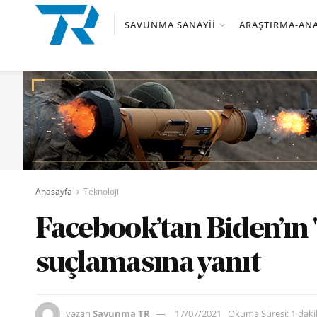
SAVUNMA SANAYII
ARAŞTIRMA-ANA
Anasayfa
Teknoloji
Facebook’tan Biden’ın
suçlamasına yanıt
yazan
Savunma TR
17/07/2021
Okuma Süresi: 1 dak