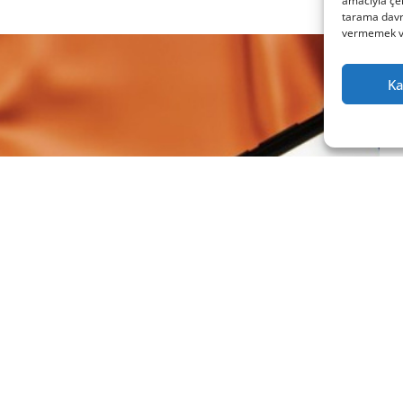
amacıyla çer
tarama davra
vermemek vey
Ka