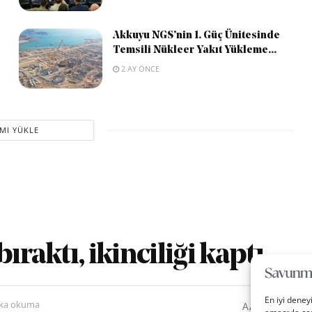
Akkuyu NGS’nin 1. Güç Ünitesinde
Temsili Nükleer Yakıt Yükleme...
2 AY ÖNCE
MI YÜKLE
ıraktı, ikinciliği kaptı
En iyi deney
0
A
ika okuma
A