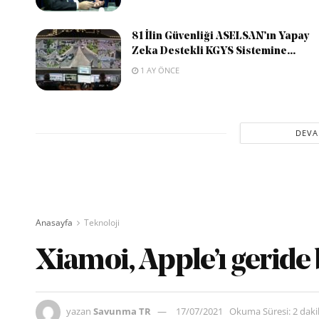
81 İlin Güvenliği ASELSAN’ın Yapay
Zeka Destekli KGYS Sistemine...
1 AY ÖNCE
DEVA
Anasayfa
Teknoloji
Xiamoi, Apple’ı geride b
yazan
Savunma TR
17/07/2021
Okuma Süresi: 2 dak