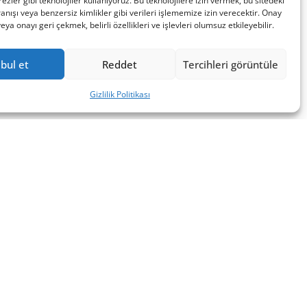
ezler gibi teknolojiler kullanıyoruz. Bu teknolojilere izin vermek, bu sitedeki
nışı veya benzersiz kimlikler gibi verileri işlememize izin verecektir. Onay
a onayı geri çekmek, belirli özellikleri ve işlevleri olumsuz etkileyebilir.
bul et
Reddet
Tercihleri görüntüle
Gizlilik Politikası