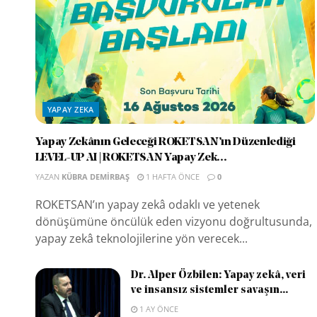
YAPAY ZEKA
Yapay Zekânın Geleceği ROKETSAN’ın Düzenlediği
LEVEL-UP AI | ROKETSAN Yapay Zek...
YAZAN
KÜBRA DEMIRBAŞ
1 HAFTA ÖNCE
0
ROKETSAN’ın yapay zekâ odaklı ve yetenek
dönüşümüne öncülük eden vizyonu doğrultusunda,
yapay zekâ teknolojilerine yön verecek...
Dr. Alper Özbilen: Yapay zekâ, veri
ve insansız sistemler savaşın...
1 AY ÖNCE