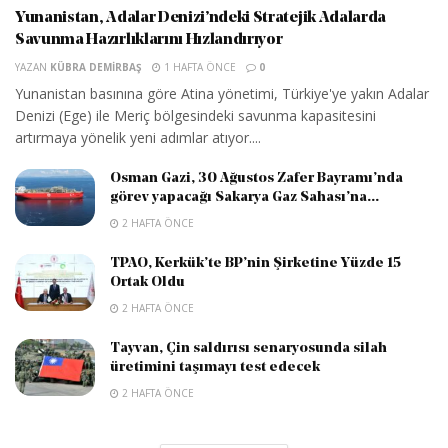
Yunanistan, Adalar Denizi’ndeki Stratejik Adalarda
Savunma Hazırlıklarını Hızlandırıyor
YAZAN
KÜBRA DEMIRBAŞ
1 HAFTA ÖNCE
0
Yunanistan basınına göre Atina yönetimi, Türkiye'ye yakın Adalar
Denizi (Ege) ile Meriç bölgesindeki savunma kapasitesini
artırmaya yönelik yeni adımlar atıyor....
Osman Gazi, 30 Ağustos Zafer Bayramı’nda
görev yapacağı Sakarya Gaz Sahası’na...
2 HAFTA ÖNCE
TPAO, Kerkük’te BP’nin Şirketine Yüzde 15
Ortak Oldu
2 HAFTA ÖNCE
Tayvan, Çin saldırısı senaryosunda silah
üretimini taşımayı test edecek
2 HAFTA ÖNCE