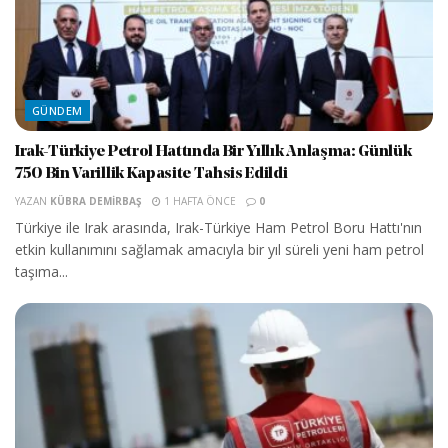
GÜNDEM
Irak-Türkiye Petrol Hattında Bir Yıllık Anlaşma: Günlük
750 Bin Varillik Kapasite Tahsis Edildi
YAZAN
KÜBRA DEMIRBAŞ
1 HAFTA ÖNCE
0
Türkiye ile Irak arasında, Irak-Türkiye Ham Petrol Boru Hattı'nın
etkin kullanımını sağlamak amacıyla bir yıl süreli yeni ham petrol
taşıma...