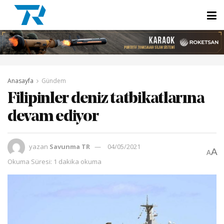
Anasayfa
Gündem
Filipinler deniz tatbikatlarına
devam ediyor
yazan
Savunma TR
04/05/2021
A
A
Okuma Süresi: 1 dakika okuma