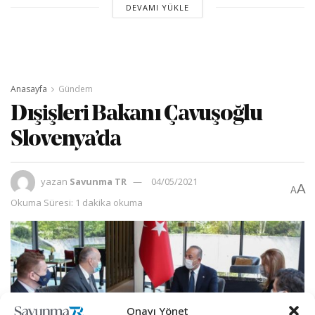
DEVAMI YÜKLE
Anasayfa
Gündem
Dışişleri Bakanı Çavuşoğlu
Slovenya’da
yazan
Savunma TR
04/05/2021
A
A
Okuma Süresi: 1 dakika okuma
Onayı Yönet