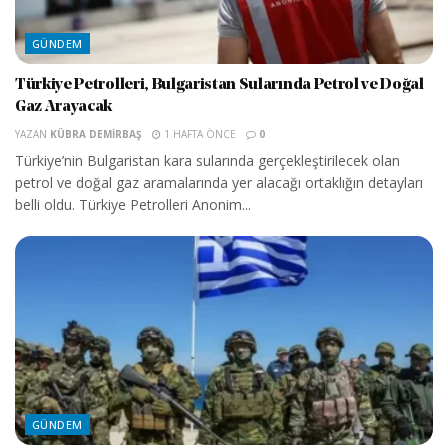
GÜNDEM
Türkiye Petrolleri, Bulgaristan Sularında Petrol ve Doğal
Gaz Arayacak
YAZAN
KÜBRA DEMIRBAŞ
1 HAFTA ÖNCE
0
Türkiye’nin Bulgaristan kara sularında gerçekleştirilecek olan
petrol ve doğal gaz aramalarında yer alacağı ortaklığın detayları
belli oldu. Türkiye Petrolleri Anonim...
GÜNDEM