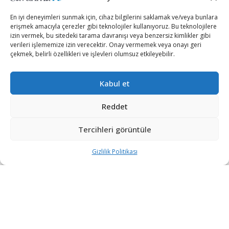
En iyi deneyimleri sunmak için, cihaz bilgilerini saklamak ve/veya bunlara
erişmek amacıyla çerezler gibi teknolojiler kullanıyoruz. Bu teknolojilere
izin vermek, bu sitedeki tarama davranışı veya benzersiz kimlikler gibi
verileri işlememize izin verecektir. Onay vermemek veya onayı geri
çekmek, belirli özellikleri ve işlevleri olumsuz etkileyebilir.
Dışişleri Bakanı Mevlüt Çavuşoğlu, resmî temaslar
Kabul et
kapsamında Slovenya’ya gitti.
Reddet
Resmî ziyaret amacıyla Slovenya’nın başkenti
Tercihleri görüntüle
Lübliyana’da bulunan Dışişleri Bakanı Mevlüt Çavuşoğlu,
Slovenya İslam Toplumu Başkanı Müftü Nedzad Grabus’u
Gizlilik Politikası
kabul etti.
Görüşme esnasında Mevlüt Çavuşoğlu
Lübliyana’daki
ilk
camiinin inşası ve İslam Kültür Merkezi’nin açılışı
için
Slovenya İslam Toplumu Başkanı Müftü Nedzad
Grabus’u
tebrik etti.