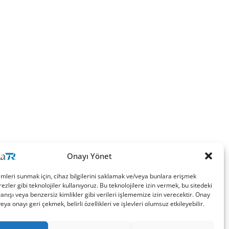
Onayı Yönet
imleri sunmak için, cihaz bilgilerini saklamak ve/veya bunlara erişmek
ezler gibi teknolojiler kullanıyoruz. Bu teknolojilere izin vermek, bu sitedeki
nışı veya benzersiz kimlikler gibi verileri işlememize izin verecektir. Onay
a onayı geri çekmek, belirli özellikleri ve işlevleri olumsuz etkileyebilir.