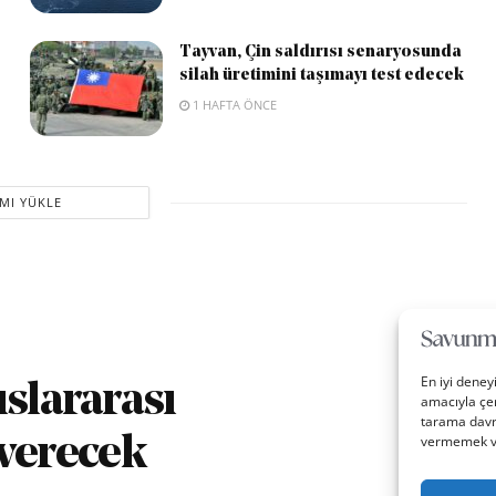
Tayvan, Çin saldırısı senaryosunda
silah üretimini taşımayı test edecek
1 HAFTA ÖNCE
MI YÜKLE
En iyi deney
uslararası
amacıyla çer
tarama davra
vermemek vey
verecek