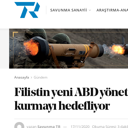
SAVUNMA SANAYII
ARAŞTIRMA-ANA
Anasayfa
Gündem
Filistin yeni ABD yöneti
kurmayı hedefliyor
yazan
Savunma TR
17/11/2020
Okuma Süresi: 3 dak