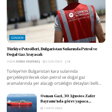
GÜNDEM
Türkiye Petrolleri, Bulgaristan Sularında Petrol ve
Doğal Gaz Arayacak
YAZAN
KÜBRA DEMIRBAŞ
6 GÜN ÖNCE
0
Türkiye’nin Bulgaristan kara sularında
gerçekleştirilecek olan petrol ve doğal gaz
aramalarında yer alacağı ortaklığın detayları belli...
Osman Gazi, 30 Ağustos Zafer
Bayramı’nda görev yapaca...
1 HAFTA ÖNCE