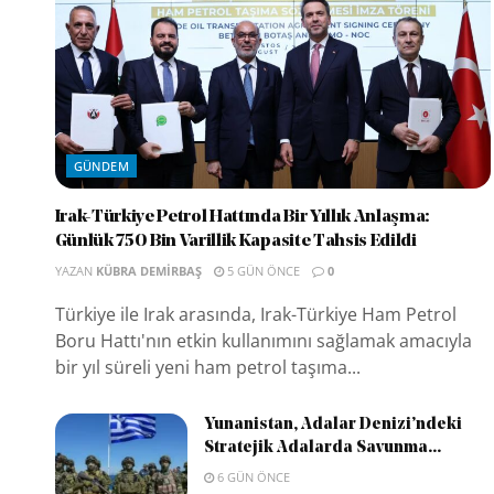
GÜNDEM
Irak-Türkiye Petrol Hattında Bir Yıllık Anlaşma:
Günlük 750 Bin Varillik Kapasite Tahsis Edildi
YAZAN
KÜBRA DEMIRBAŞ
5 GÜN ÖNCE
0
Türkiye ile Irak arasında, Irak-Türkiye Ham Petrol
Boru Hattı'nın etkin kullanımını sağlamak amacıyla
bir yıl süreli yeni ham petrol taşıma...
Yunanistan, Adalar Denizi’ndeki
Stratejik Adalarda Savunma...
6 GÜN ÖNCE