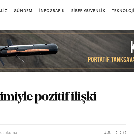
LIZ
GÜNDEM
İNFOGRAFIK
SIBER GÜVENLIK
TEKNOLOJ
miyle pozitif ilişki
0
A
ika okuma
A