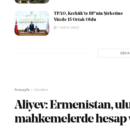
TPAO, Kerkük’te BP’nin Şirketine
Yüzde 15 Ortak Oldu
1 HAFTA ÖNCE
DEVA
Anasayfa
Gündem
Aliyev: Ermenistan, ul
mahkemelerde hesap 