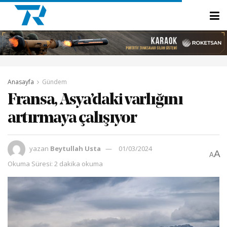
Anasayfa
Gündem
Fransa, Asya’daki varlığını
artırmaya çalışıyor
yazan
Beytullah Usta
01/03/2024
A
A
Okuma Süresi: 2 dakika okuma