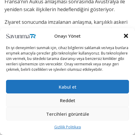
Fransa’nın Aukus anlaşması sonrasında Avustralya ile
yeniden sıcak ilişkilerin hedeflendiğini gösteriyor.
Ziyaret sonucunda imzalanan anlaşma, karşılıklı askeri
erişimi güçlendirmeyi amaçlarken özellikle Pasifik ve
Onayı Yönet
Hint Okyanusu’ndaki Fransız tesislerine Avustralya’nın
daha etkili bir şekilde varlık göstermesine olanak
En iyi deneyimleri sunmak için, cihaz bilgilerini saklamak ve/veya bunlara
tanıyacak.
erişmek amacıyla çerezler gibi teknolojiler kullanıyoruz. Bu teknolojilere
izin vermek, bu sitedeki tarama davranışı veya benzersiz kimlikler gibi
verileri işlememize izin verecektir. Onay vermemek veya onayı geri
Fransa Dışişleri Bakanı Colonna, anlaşmanın büyük bir
çekmek, belirli özellikleri ve işlevleri olumsuz etkileyebilir.
başarı olduğunu belirterek, Avustralya ile olan ilişkilerin
Aukus anlaşması sonrasındaki belirsizlikten çıkarak,
Kabul et
daha güçlü bir ortaklık doğrultusunda ilerlediğini
vurguladı.
Reddet
Fransa’dan Filipinler’e yakın takip
Tercihleri görüntüle
Gizlilik Politikası