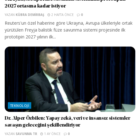
2027 ortasına kadar istiyor
YAZAN
KÜBRA DEMIRBAŞ
2 HAFTA ÖNCE
0
Reuters'un özel haberine göre Ukrayna, Avrupa ülkeleriyle ortak
yürütülen Freyja balistik füze savunma sistemi projesinde ilk
prototipin 2027 yılının ilk...
TEKNOLOJI
Dr. Alper Özbilen: Yapay zekâ, veri ve insansız sistemler
savaşın geleceğini şekillendiriyor
YAZAN
SAVUNMA TR
1 AY ÖNCE
0