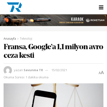
Anasayfa
Teknoloji
Fransa, Google’a 1,1 milyon avro
ceza kesti
yazan
Savunma TR
15/02/2021
A
A
Okuma Süresi: 1 dakika okuma