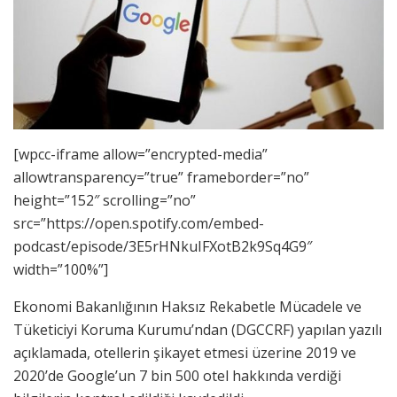
[wpcc-iframe allow=”encrypted-media”
allowtransparency=”true” frameborder=”no”
height=”152″ scrolling=”no”
src=”https://open.spotify.com/embed-
podcast/episode/3E5rHNkuIFXotB2k9Sq4G9″
width=”100%”]
Ekonomi Bakanlığının Haksız Rekabetle Mücadele ve
Tüketiciyi Koruma Kurumu’ndan (DGCCRF) yapılan yazılı
açıklamada, otellerin şikayet etmesi üzerine 2019 ve
2020’de Google’un 7 bin 500 otel hakkında verdiği