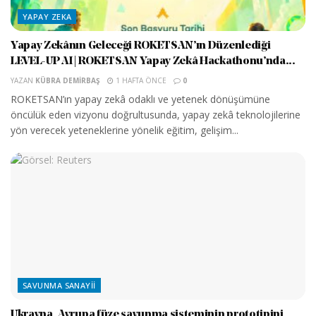
YAPAY ZEKA
Yapay Zekânın Geleceği ROKETSAN’ın Düzenlediği
LEVEL-UP AI | ROKETSAN Yapay Zekâ Hackathonu’nda...
YAZAN
KÜBRA DEMIRBAŞ
1 HAFTA ÖNCE
0
ROKETSAN’ın yapay zekâ odaklı ve yetenek dönüşümüne
öncülük eden vizyonu doğrultusunda, yapay zekâ teknolojilerine
yön verecek yeteneklerine yönelik eğitim, gelişim...
SAVUNMA SANAYII
Ukrayna, Avrupa füze savunma sisteminin prototipini