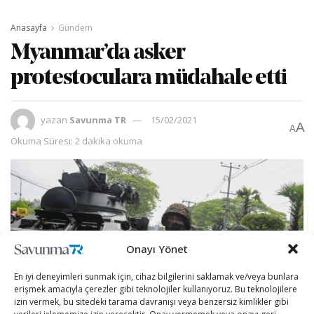
Anasayfa
Gündem
Myanmar’da asker
protestoculara müdahale etti
yazan
Savunma TR
15/02/2021
A
A
Okuma Süresi: 2 dakika okuma
Onayı Yönet
En iyi deneyimleri sunmak için, cihaz bilgilerini saklamak ve/veya bunlara
erişmek amacıyla çerezler gibi teknolojiler kullanıyoruz. Bu teknolojilere
izin vermek, bu sitedeki tarama davranışı veya benzersiz kimlikler gibi