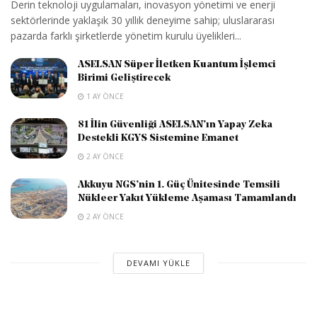
Derin teknoloji uygulamaları, inovasyon yönetimi ve enerji
sektörlerinde yaklaşık 30 yıllık deneyime sahip; uluslararası
pazarda farklı şirketlerde yönetim kurulu üyelikleri...
ASELSAN Süper İletken Kuantum İşlemci
Birimi Geliştirecek
1 AY ÖNCE
81 İlin Güvenliği ASELSAN’ın Yapay Zeka
Destekli KGYS Sistemine Emanet
2 AY ÖNCE
Akkuyu NGS’nin 1. Güç Ünitesinde Temsili
Nükleer Yakıt Yükleme Aşaması Tamamlandı
2 AY ÖNCE
DEVAMI YÜKLE