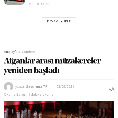
1 HAFTA ÖNCE
DEVAMI YÜKLE
Anasayfa
Gündem
Afganlar arası müzakereler
yeniden başladı
yazan
Savunma TR
23/02/2021
A
A
Okuma Süresi: 1 dakika okuma