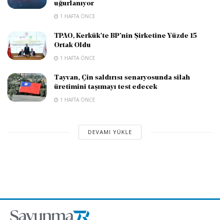
uğurlanıyor
1 HAFTA ÖNCE
TPAO, Kerkük’te BP’nin Şirketine Yüzde 15
Ortak Oldu
1 HAFTA ÖNCE
Tayvan, Çin saldırısı senaryosunda silah
üretimini taşımayı test edecek
1 HAFTA ÖNCE
DEVAMI YÜKLE