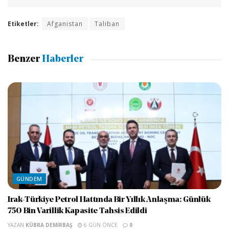
Etiketler:
Afganistan
Taliban
Benzer
Haberler
GÜNDEM
Irak-Türkiye Petrol Hattında Bir Yıllık Anlaşma: Günlük
750 Bin Varillik Kapasite Tahsis Edildi
YAZAN
KÜBRA DEMIRBAŞ
6 GÜN ÖNCE
0