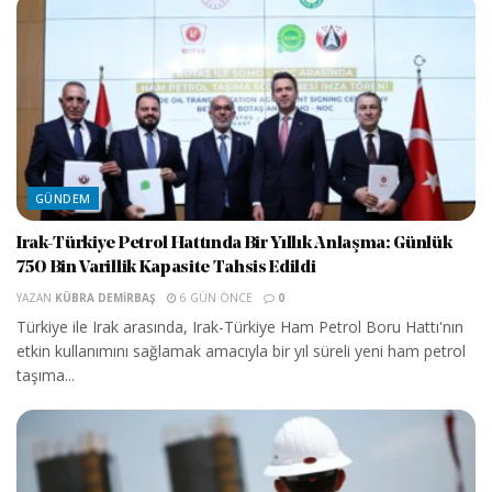
GÜNDEM
Irak-Türkiye Petrol Hattında Bir Yıllık Anlaşma: Günlük
750 Bin Varillik Kapasite Tahsis Edildi
YAZAN
KÜBRA DEMIRBAŞ
6 GÜN ÖNCE
0
Türkiye ile Irak arasında, Irak-Türkiye Ham Petrol Boru Hattı'nın
etkin kullanımını sağlamak amacıyla bir yıl süreli yeni ham petrol
taşıma...