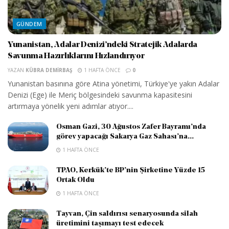
GÜNDEM
Yunanistan, Adalar Denizi’ndeki Stratejik Adalarda
Savunma Hazırlıklarını Hızlandırıyor
YAZAN
KÜBRA DEMIRBAŞ
1 HAFTA ÖNCE
0
Yunanistan basınına göre Atina yönetimi, Türkiye'ye yakın Adalar
Denizi (Ege) ile Meriç bölgesindeki savunma kapasitesini
artırmaya yönelik yeni adımlar atıyor....
Osman Gazi, 30 Ağustos Zafer Bayramı’nda
görev yapacağı Sakarya Gaz Sahası’na...
1 HAFTA ÖNCE
TPAO, Kerkük’te BP’nin Şirketine Yüzde 15
Ortak Oldu
1 HAFTA ÖNCE
Tayvan, Çin saldırısı senaryosunda silah
üretimini taşımayı test edecek