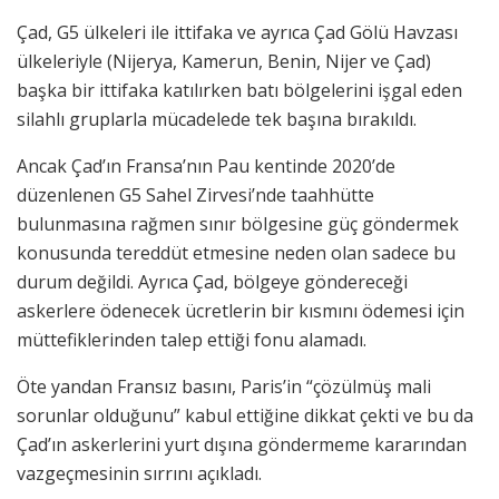
Çad, G5 ülkeleri ile ittifaka ve ayrıca Çad Gölü Havzası
ülkeleriyle (Nijerya, Kamerun, Benin, Nijer ve Çad)
başka bir ittifaka katılırken batı bölgelerini işgal eden
silahlı gruplarla mücadelede tek başına bırakıldı.
Ancak Çad’ın Fransa’nın Pau kentinde 2020’de
düzenlenen G5 Sahel Zirvesi’nde taahhütte
bulunmasına rağmen sınır bölgesine güç göndermek
konusunda tereddüt etmesine neden olan sadece bu
durum değildi. Ayrıca Çad, bölgeye göndereceği
askerlere ödenecek ücretlerin bir kısmını ödemesi için
müttefiklerinden talep ettiği fonu alamadı.
Öte yandan Fransız basını, Paris’in “çözülmüş mali
sorunlar olduğunu” kabul ettiğine dikkat çekti ve bu da
Çad’ın askerlerini yurt dışına göndermeme kararından
vazgeçmesinin sırrını açıkladı.