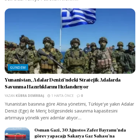
GÜNDEM
Yunanistan, Adalar Denizi’ndeki Stratejik Adalarda
Savunma Hazırlıklarını Hızlandırıyor
YAZAN
KÜBRA DEMIRBAŞ
1 HAFTA ÖNCE
0
Yunanistan basınına göre Atina yönetimi, Türkiye'ye yakın Adalar
Denizi (Ege) ile Meriç bölgesindeki savunma kapasitesini
artırmaya yönelik yeni adımlar atıyor....
Osman Gazi, 30 Ağustos Zafer Bayramı’nda
görev yapacağı Sakarya Gaz Sahası’na