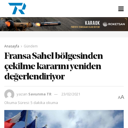
Anasayfa
Gündem
Fransa Sahel bölgesinden
çekilme kararını yeniden
değerlendiriyor
yazan
Savunma TR
23/02/2021
A
A
Okuma Süresi: 5 dakika okuma