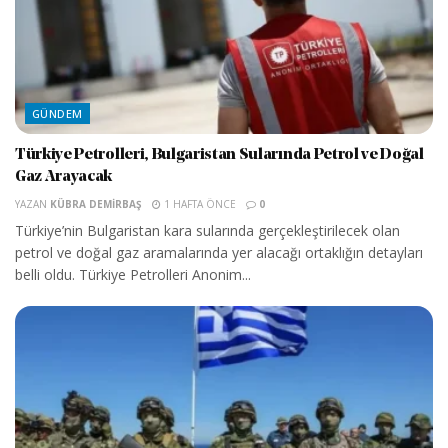
GÜNDEM
Türkiye Petrolleri, Bulgaristan Sularında Petrol ve Doğal
Gaz Arayacak
YAZAN
KÜBRA DEMIRBAŞ
1 HAFTA ÖNCE
0
Türkiye’nin Bulgaristan kara sularında gerçekleştirilecek olan
petrol ve doğal gaz aramalarında yer alacağı ortaklığın detayları
belli oldu. Türkiye Petrolleri Anonim...