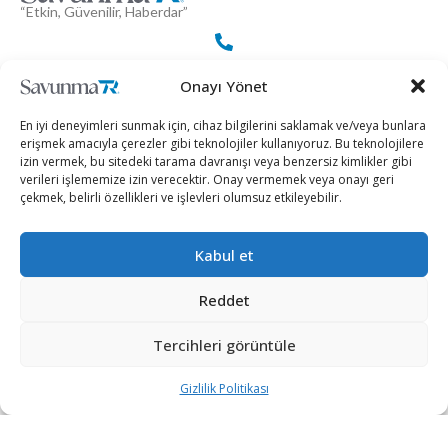
“Etkin, Güvenilir, Haberdar”
+90 530 308 17 96
Onayı Yönet
En iyi deneyimleri sunmak için, cihaz bilgilerini saklamak ve/veya bunlara
iletisim@savunmatr.com
erişmek amacıyla çerezler gibi teknolojiler kullanıyoruz. Bu teknolojilere
izin vermek, bu sitedeki tarama davranışı veya benzersiz kimlikler gibi
verileri işlememize izin verecektir. Onay vermemek veya onayı geri
çekmek, belirli özellikleri ve işlevleri olumsuz etkileyebilir.
2026 © Savunma TR. Tüm Hakları Saklıdır.
Kabul et
Savunma Sanayii
Kategoriler
SavunmaTR
Reddet
Hava Platformları
Siber Güvenlik
Hakkımızda
Kara Platformları
Teknoloji
Kariyer
Tercihleri görüntüle
Deniz Platformları
Röportajlar
Gizlilik Politikası
Gizlilik Politikası
İnsansız Sistemler
Politika
Künye
Silah Sistemleri
Dosya Haber
İletişim