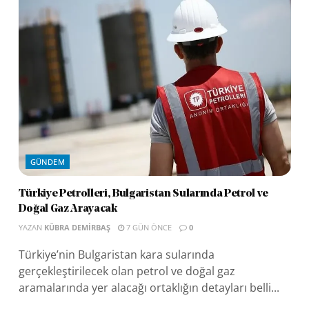
GÜNDEM
Türkiye Petrolleri, Bulgaristan Sularında Petrol ve
Doğal Gaz Arayacak
YAZAN
KÜBRA DEMIRBAŞ
7 GÜN ÖNCE
0
Türkiye’nin Bulgaristan kara sularında
gerçekleştirilecek olan petrol ve doğal gaz
aramalarında yer alacağı ortaklığın detayları belli...