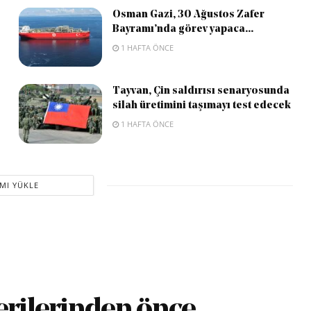
Osman Gazi, 30 Ağustos Zafer
Bayramı’nda görev yapaca...
1 HAFTA ÖNCE
Tayvan, Çin saldırısı senaryosunda
silah üretimini taşımayı test edecek
1 HAFTA ÖNCE
MI YÜKLE
erilerinden önce