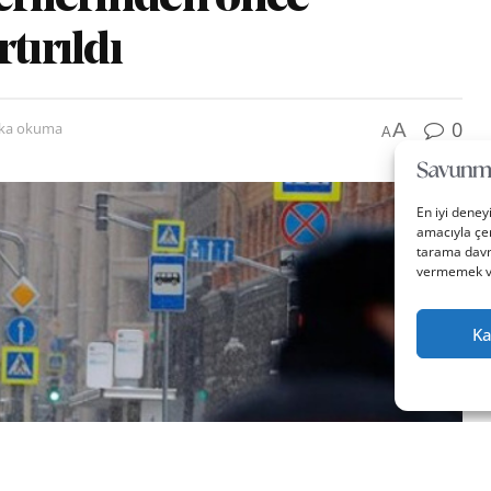
tırıldı
0
A
ika okuma
A
En iyi deney
amacıyla çer
tarama davra
vermemek vey
Ka