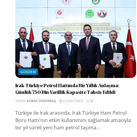
GÜNDEM
Irak-Türkiye Petrol Hattında Bir Yıllık Anlaşma:
Günlük 750 Bin Varillik Kapasite Tahsis Edildi
YAZAN
KÜBRA DEMIRBAŞ
6 GÜN ÖNCE
0
Türkiye ile Irak arasında, Irak-Türkiye Ham Petrol
Boru Hattı'nın etkin kullanımını sağlamak amacıyla
bir yıl süreli yeni ham petrol taşıma...