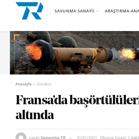
SAVUNMA SANAYII
ARAŞTIRMA-ANA
Anasayfa
Gündem
Fransa’da başörtülüler
altında
yazan
Savunma TR
31/01/2021
Okuma Süresi: 2 dak