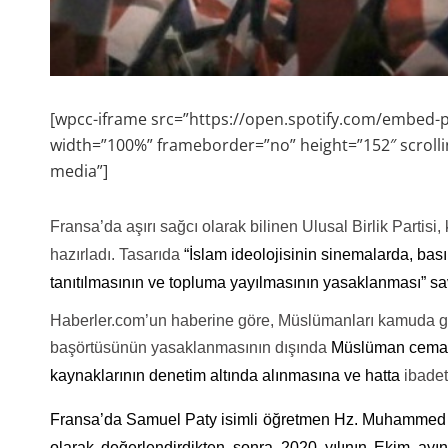
[wpcc-iframe src=”https://open.spotify.com/embe
width=”100%” frameborder=”no” height=”152″ scrolli
media”]
Fransa’da aşırı sağcı olarak bilinen Ulusal Birlik Partisi
hazırladı. Tasarıda
“İslam ideolojisinin sinemalarda, ba
tanıtılmasının ve topluma yayılmasının yasaklanması” s
Haberler.com’un haberine göre, Müslümanları kamuda görm
başörtüsünün yasaklanmasının dışında
Müslüman cemaat
kaynaklarının denetim altında alınmasına ve hatta
ibadet
Fransa’da Samuel Paty isimli öğretmen Hz. Muhammed hak
olarak değerlendirdikten sonra 2020 yılının Ekim a