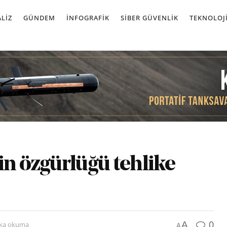
LIZ
GÜNDEM
İNFOGRAFIK
SIBER GÜVENLIK
TEKNOLOJ
in özgürlüğü tehlike
0
A
ika okuma
A