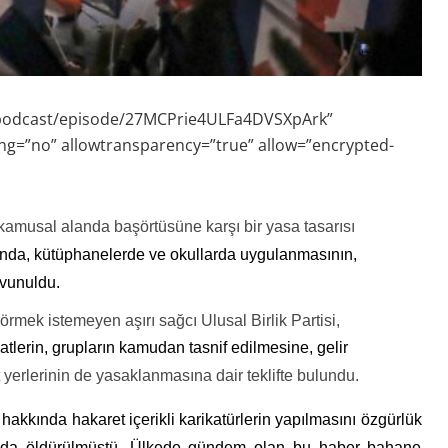
d-podcast/episode/27MCPrie4ULFa4DVSXpArk”
ng=”no” allowtransparency=”true” allow=”encrypted-
, kamusal alanda başörtüsüne karşı bir yasa tasarısı
sında, kütüphanelerde ve okullarda uygulanmasının,
avunuldu.
ek istemeyen aşırı sağcı Ulusal Birlik Partisi,
lerin, grupların
kamudan tasnif edilmesine, gelir
 yerlerinin de yasaklanmasına dair teklifte bulundu.
kında hakaret içerikli karikatürlerin yapılmasını özgürlük
yında öldürülmüştü. Ülkede gündem olan bu haber bahane