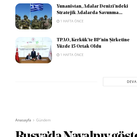
Yunanistan, Adalar Denizi’ndeki
Stratejik Adalarda Savunma...
1 HAFTA ÖNCE
TPAO, Kerkük’te BP’nin Şirketine
Yüzde 15 Ortak Oldu
1 HAFTA ÖNCE
DEVA
Anasayfa
Gündem
Rusya’da Navalnıy göst