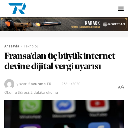
Anasayfa
Teknoloji
Fransa’dan üç büyük internet
devine dijital vergi uyarısı
yazan
Savunma TR
26/11/2020
A
A
Okuma Süresi: 2 dakika okuma