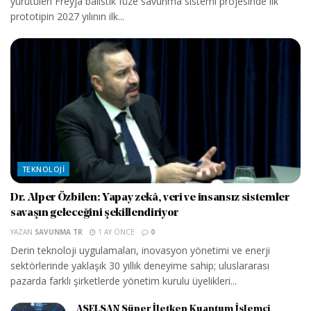
yürütülen Freyja balistik füze savunma sistemi projesinde ilk
prototipin 2027 yılının ilk...
TEKNOLOJI
Dr. Alper Özbilen: Yapay zekâ, veri ve insansız sistemler
savaşın geleceğini şekillendiriyor
YAZAN
SAVUNMA TR
1 AY ÖNCE
0
Derin teknoloji uygulamaları, inovasyon yönetimi ve enerji
sektörlerinde yaklaşık 30 yıllık deneyime sahip; uluslararası
pazarda farklı şirketlerde yönetim kurulu üyelikleri...
ASELSAN Süper İletken Kuantum İşlemci