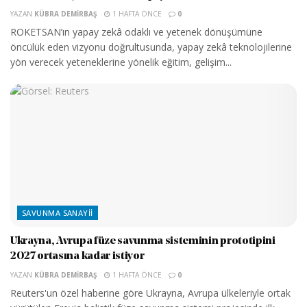
YAZAN
KÜBRA DEMIRBAŞ
1 HAFTA ÖNCE
0
ROKETSAN’ın yapay zekâ odaklı ve yetenek dönüşümüne
öncülük eden vizyonu doğrultusunda, yapay zekâ teknolojilerine
yön verecek yeteneklerine yönelik eğitim, gelişim...
SAVUNMA SANAYII
Ukrayna, Avrupa füze savunma sisteminin prototipini
2027 ortasına kadar istiyor
YAZAN
KÜBRA DEMIRBAŞ
1 HAFTA ÖNCE
0
Reuters'un özel haberine göre Ukrayna, Avrupa ülkeleriyle ortak