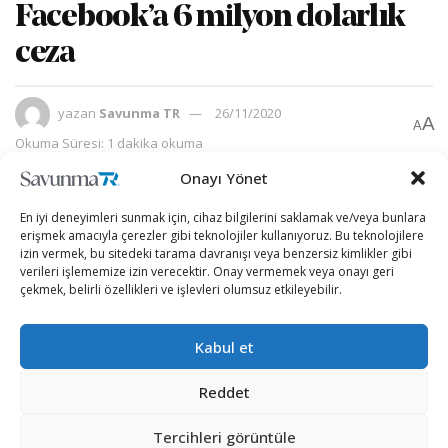
Facebook’a 6 milyon dolarlık
ceza
yazan
Savunma TR
26/11/2020
A
A
Okuma Süresi: 1 dakika okuma
Onayı Yönet
En iyi deneyimleri sunmak için, cihaz bilgilerini saklamak ve/veya bunlara
erişmek amacıyla çerezler gibi teknolojiler kullanıyoruz. Bu teknolojilere
izin vermek, bu sitedeki tarama davranışı veya benzersiz kimlikler gibi
verileri işlememize izin verecektir. Onay vermemek veya onayı geri
çekmek, belirli özellikleri ve işlevleri olumsuz etkileyebilir.
Kabul et
Reddet
Tercihleri görüntüle
Yonhap ajansının haberine göre, 3.3 milyon Güney