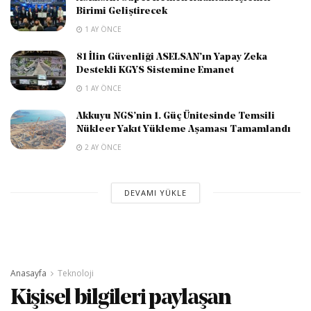
Birimi Geliştirecek
1 AY ÖNCE
81 İlin Güvenliği ASELSAN’ın Yapay Zeka
Destekli KGYS Sistemine Emanet
1 AY ÖNCE
Akkuyu NGS’nin 1. Güç Ünitesinde Temsili
Nükleer Yakıt Yükleme Aşaması Tamamlandı
2 AY ÖNCE
DEVAMI YÜKLE
Anasayfa
Teknoloji
Kişisel bilgileri paylaşan