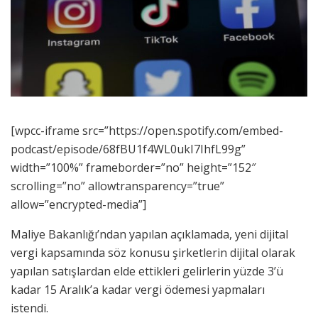
[wpcc-iframe src=”https://open.spotify.com/embed-
podcast/episode/68fBU1f4WL0ukI7IhfL99g”
width=”100%” frameborder=”no” height=”152″
scrolling=”no” allowtransparency=”true”
allow=”encrypted-media”]
Maliye Bakanlığı’ndan yapılan açıklamada, yeni dijital
vergi kapsamında söz konusu şirketlerin dijital olarak
yapılan satışlardan elde ettikleri gelirlerin yüzde 3’ü
kadar 15 Aralık’a kadar vergi ödemesi yapmaları
istendi.