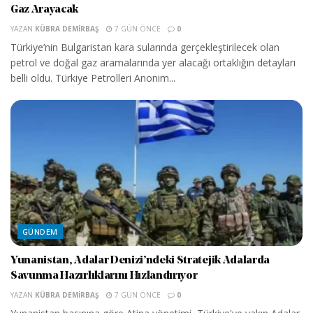
Gaz Arayacak
YAZAN
KÜBRA DEMIRBAŞ
7 GÜN ÖNCE
0
Türkiye’nin Bulgaristan kara sularında gerçekleştirilecek olan
petrol ve doğal gaz aramalarında yer alacağı ortaklığın detayları
belli oldu. Türkiye Petrolleri Anonim...
GÜNDEM
Yunanistan, Adalar Denizi’ndeki Stratejik Adalarda
Savunma Hazırlıklarını Hızlandırıyor
YAZAN
KÜBRA DEMIRBAŞ
7 GÜN ÖNCE
0