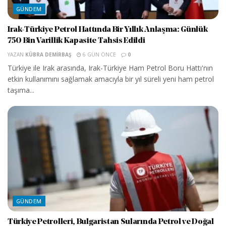
GÜNDEM
Irak-Türkiye Petrol Hattında Bir Yıllık Anlaşma: Günlük
750 Bin Varillik Kapasite Tahsis Edildi
YAZAN
KÜBRA DEMIRBAŞ
6 GÜN ÖNCE
0
Türkiye ile Irak arasında, Irak-Türkiye Ham Petrol Boru Hattı'nın
etkin kullanımını sağlamak amacıyla bir yıl süreli yeni ham petrol
taşıma...
GÜNDEM
Türkiye Petrolleri, Bulgaristan Sularında Petrol ve Doğal