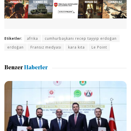
Etiketler:
afrika
cumhurbaşkanı recep tayyip erdoğan
erdoğan
Fransız medyası
kara kıta
Le Point
Benzer
Haberler