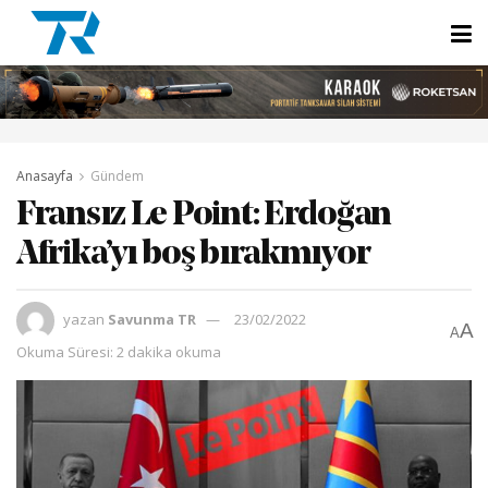
Anasayfa
Gündem
Fransız Le Point: Erdoğan
Afrika’yı boş bırakmıyor
yazan
Savunma TR
23/02/2022
A
A
Okuma Süresi: 2 dakika okuma