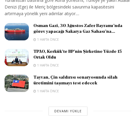
Yunanistan basınına göre Atina yönetimi, Türkiye'ye yakın Adalar
Denizi (Ege) ile Meriç bölgesindeki savunma kapasitesini
artırmaya yönelik yeni adımlar atıyor....
Osman Gazi, 30 Ağustos Zafer Bayramı’nda
görev yapacağı Sakarya Gaz Sahası’na...
1 HAFTA ÖNCE
TPAO, Kerkük’te BP’nin Şirketine Yüzde 15
Ortak Oldu
1 HAFTA ÖNCE
Tayvan, Çin saldırısı senaryosunda silah
üretimini taşımayı test edecek
1 HAFTA ÖNCE
DEVAMI YÜKLE