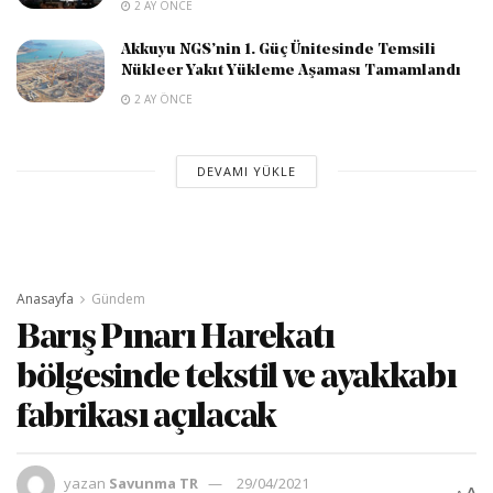
2 AY ÖNCE
Akkuyu NGS’nin 1. Güç Ünitesinde Temsili
Nükleer Yakıt Yükleme Aşaması Tamamlandı
2 AY ÖNCE
DEVAMI YÜKLE
Anasayfa
Gündem
Barış Pınarı Harekatı
bölgesinde tekstil ve ayakkabı
fabrikası açılacak
yazan
Savunma TR
29/04/2021