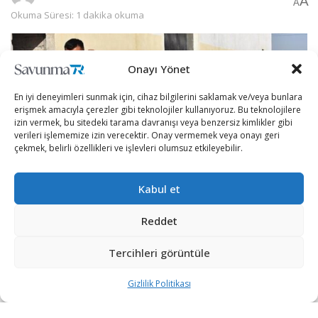
A
A
Okuma Süresi: 1 dakika okuma
Onayı Yönet
En iyi deneyimleri sunmak için, cihaz bilgilerini saklamak ve/veya bunlara
erişmek amacıyla çerezler gibi teknolojiler kullanıyoruz. Bu teknolojilere
izin vermek, bu sitedeki tarama davranışı veya benzersiz kimlikler gibi
verileri işlememize izin verecektir. Onay vermemek veya onayı geri
çekmek, belirli özellikleri ve işlevleri olumsuz etkileyebilir.
Kabul et
Reddet
Barış Pınarı Harekatı bölgesinde hayatın normalleşmesi
Tercihleri görüntüle
amacıyla Türkiye’nin, güvenlik, eğitim ve sosyal
alanlarında olduğu gibi ekonomik alanda da yatırımları
Gizlilik Politikası
sürüyor.