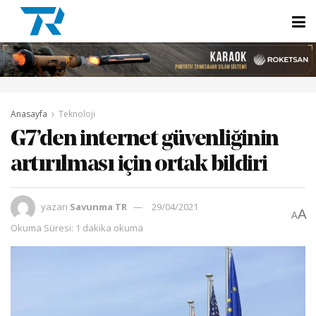
Anasayfa
Teknoloji
G7’den internet güvenliğinin
artırılması için ortak bildiri
yazan
Savunma TR
29/04/2021
A
A
Okuma Süresi: 1 dakika okuma