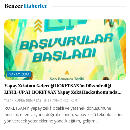
Benzer
Haberler
YAPAY ZEKA
Yapay Zekânın Geleceği ROKETSAN’ın Düzenlediği
LEVEL-UP AI | ROKETSAN Yapay Zekâ Hackathonu’nda...
YAZAN
KÜBRA DEMIRBAŞ
2 HAFTA ÖNCE
0
ROKETSAN’ın yapay zekâ odaklı ve yetenek dönüşümüne
öncülük eden vizyonu doğrultusunda, yapay zekâ teknolojilerine
yön verecek yeteneklerine yönelik eğitim, gelişim...