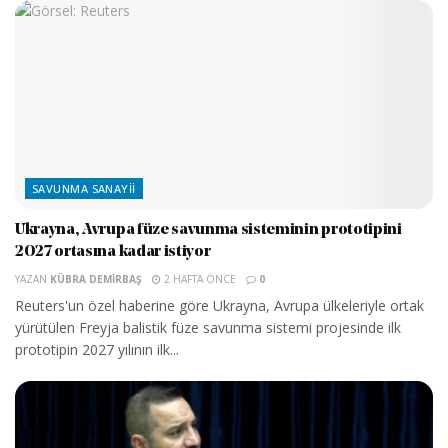
SAVUNMA SANAYII
Ukrayna, Avrupa füze savunma sisteminin prototipini
2027 ortasına kadar istiyor
YAZAN
KÜBRA DEMIRBAŞ
2 HAFTA ÖNCE
0
Reuters'un özel haberine göre Ukrayna, Avrupa ülkeleriyle ortak
yürütülen Freyja balistik füze savunma sistemi projesinde ilk
prototipin 2027 yılının ilk...