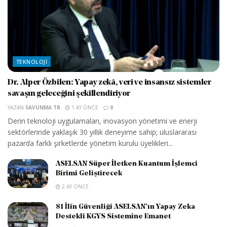
TEKNOLOJI
Dr. Alper Özbilen: Yapay zekâ, veri ve insansız sistemler
savaşın geleceğini şekillendiriyor
YAZAN
SAVUNMA TR
1 AY ÖNCE
0
Derin teknoloji uygulamaları, inovasyon yönetimi ve enerji
sektörlerinde yaklaşık 30 yıllık deneyime sahip; uluslararası
pazarda farklı şirketlerde yönetim kurulu üyelikleri...
ASELSAN Süper İletken Kuantum İşlemci
Birimi Geliştirecek
2 AY ÖNCE
81 İlin Güvenliği ASELSAN’ın Yapay Zeka
Destekli KGYS Sistemine Emanet