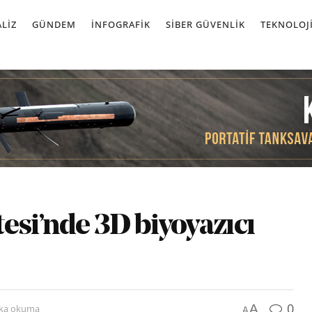
LIZ
GÜNDEM
İNFOGRAFIK
SIBER GÜVENLIK
TEKNOLOJ
esi’nde 3D biyoyazıcı
0
A
ika okuma
A