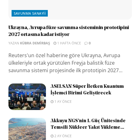
SAVUNMA SANAYII
Ukrayna, Avrupa füze savunma sisteminin prototipini
2027 ortasına kadar istiyor
YAZAN
KÜBRA DEMIRBAŞ
1 HAFTA ÖNCE
0
Reuters'un özel haberine göre Ukrayna, Avrupa
ülkeleriyle ortak yürütülen Freyja balistik füze
savunma sistemi projesinde ilk prototipin 2027...
ASELSAN Süper İletken Kuantum
İşlemci Birimi Geliştirecek
1 AY ÖNCE
Akkuyu NGS’nin 1. Güç Ünitesinde
Temsili Nükleer Yakıt Yükleme...
2 AY ÖNCE