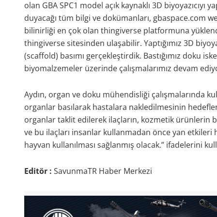
olan GBA SPC1 model açık kaynaklı 3D biyoyazıcıyı yap
duyacağı tüm bilgi ve dokümanları, gbaspace.com we
bilinirliği en çok olan thingiverse platformuna yüklen
thingiverse sitesinden ulaşabilir. Yaptığımız 3D biyoya
(scaffold) basımı gerçekleştirdik. Bastığımız doku isk
biyomalzemeler üzerinde çalışmalarımız devam ediyo
Aydın, organ ve doku mühendisliği çalışmalarında kulla
organlar basılarak hastalara nakledilmesinin hedefle
organlar taklit edilerek ilaçların, kozmetik ürünlerin 
ve bu ilaçları insanlar kullanmadan önce yan etkileri
hayvan kullanılması sağlanmış olacak.” ifadelerini kul
Editör :
SavunmaTR Haber Merkezi