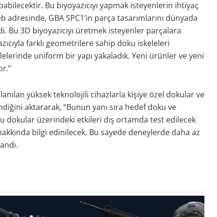
abilecektir. Bu biyoyazıcıyı yapmak isteyenlerin ihtiyaç
b adresinde, GBA SPC1’in parça tasarımlarını dünyada
di. Bu 3D biyoyazıcıyı üretmek isteyenler parçalara
zıcıyla farklı geometrilere sahip doku iskeleleri
elelerinde uniform bir yapı yakaladık. Yeni ürünler ve yeni
r.”
nılan yüksek teknolojili cihazlarla kişiye özel dokular ve
ndiğini aktararak, “Bunun yanı sıra hedef doku ve
bu dokular üzerindeki etkileri dış ortamda test edilecek
 hakkında bilgi edinilecek. Bu sayede deneylerde daha az
landı.