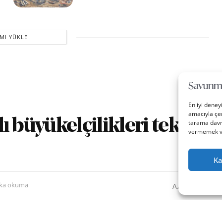
MI YÜKLE
En iyi deney
amacıyla çer
klı büyükelçilikleri tekrar
tarama davra
vermemek vey
Ka
0
A
ika okuma
A