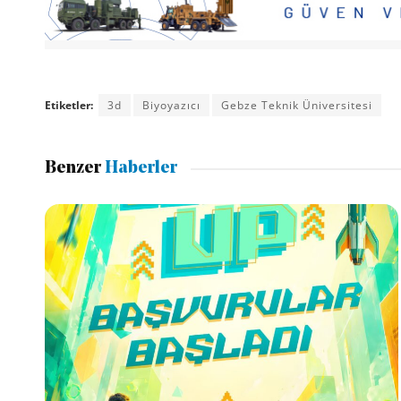
Etiketler:
3d
Biyoyazıcı
Gebze Teknik Üniversitesi
Benzer
Haberler