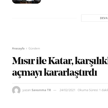
DEVA
Anasayfa
Gündem
Mısır ile Katar, karşılı
açmayı kararlaştırdı
yazan
Savunma TR
24/02/2021
Okuma Süresi: 1 dak