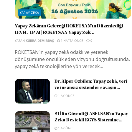
YAPAY ZEKA
Yapay Zekânın Geleceği ROKETSAN’ın Düzenlediği
LEVEL-UP AI | ROKETSAN Yapay Zek...
YAZAN
KÜBRA DEMIRBAŞ
1 HAFTA ÖNCE
0
ROKETSAN’ın yapay zekâ odaklı ve yetenek
dönüşümüne öncülük eden vizyonu doğrultusunda,
yapay zekâ teknolojilerine yön verecek...
Dr. Alper Özbilen: Yapay zekâ, veri
ve insansız sistemler savaşın...
1 AY ÖNCE
81 İlin Güvenliği ASELSAN’ın Yapay
Zeka Destekli KGYS Sistemine...
1 AY ÖNCE