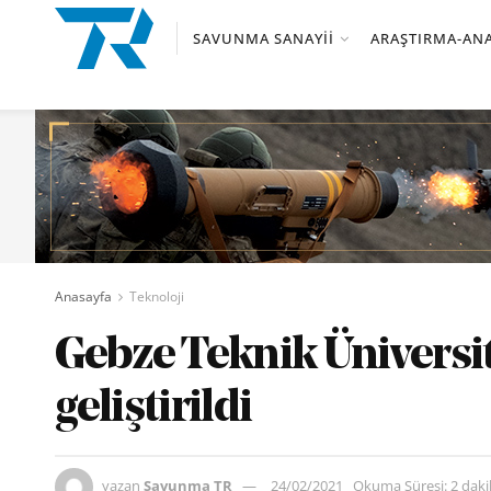
SAVUNMA SANAYII
ARAŞTIRMA-ANA
Anasayfa
Teknoloji
Gebze Teknik Üniversit
geliştirildi
yazan
Savunma TR
24/02/2021
Okuma Süresi: 2 dak