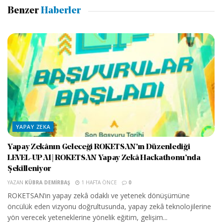
Benzer
Haberler
YAPAY ZEKA
Yapay Zekânın Geleceği ROKETSAN’ın Düzenlediği
LEVEL-UP AI | ROKETSAN Yapay Zekâ Hackathonu’nda
Şekilleniyor
YAZAN
KÜBRA DEMIRBAŞ
1 HAFTA ÖNCE
0
ROKETSAN’ın yapay zekâ odaklı ve yetenek dönüşümüne
öncülük eden vizyonu doğrultusunda, yapay zekâ teknolojilerine
yön verecek yeteneklerine yönelik eğitim, gelişim...