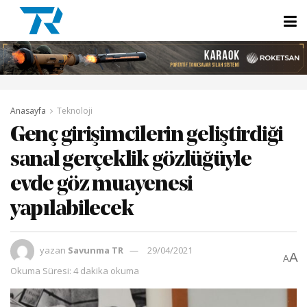
Anasayfa
Teknoloji
Genç girişimcilerin geliştirdiği
sanal gerçeklik gözlüğüyle
evde göz muayenesi
yapılabilecek
yazan
Savunma TR
29/04/2021
A
A
Okuma Süresi: 4 dakika okuma