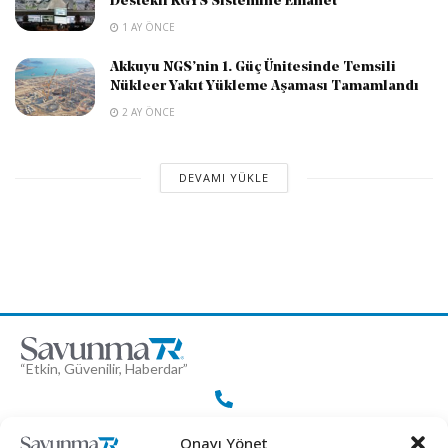
Destekli KGYS Sistemine Emanet
1 AY ÖNCE
Akkuyu NGS’nin 1. Güç Ünitesinde Temsili
Nükleer Yakıt Yükleme Aşaması Tamamlandı
2 AY ÖNCE
DEVAMI YÜKLE
“Etkin, Güvenilir, Haberdar”
+90 530 308 17 96
Onayı Yönet