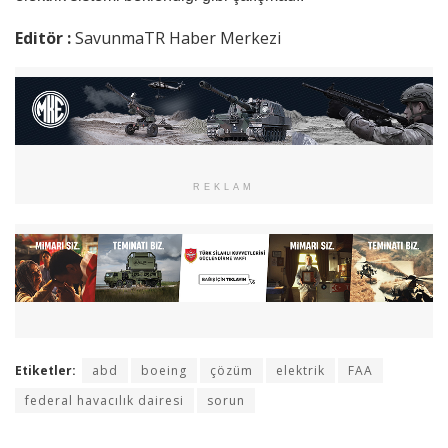
Editör :
SavunmaTR Haber Merkezi
REKLAM
Etiketler:
abd
boeing
çözüm
elektrik
FAA
federal havacılık dairesi
sorun