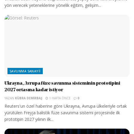
yön verecek yeteneklerine yönelik eğitim, gelişim...
SAVUNMA SANAYII
Ukrayna, Avrupa füze savunma sisteminin prototipini
2027 ortasına kadar istiyor
YAZAN
KÜBRA DEMIRBAŞ
1 HAFTA ÖNCE
0
Reuters'un özel haberine göre Ukrayna, Avrupa ülkeleriyle ortak
yürütülen Freyja balistik füze savunma sistemi projesinde ilk
prototipin 2027 yılının ilk...