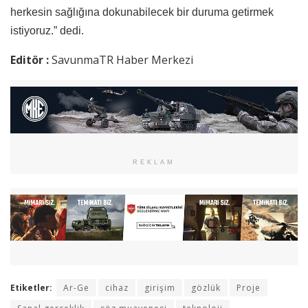
herkesin sağlığına dokunabilecek bir duruma getirmek
istiyoruz.” dedi.
Editör :
SavunmaTR Haber Merkezi
REKLAM
Etiketler:
Ar-Ge
cihaz
girişim
gözlük
Proje