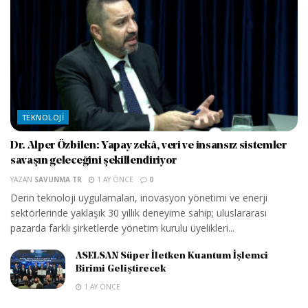
TEKNOLOJI
Dr. Alper Özbilen: Yapay zekâ, veri ve insansız sistemler
savaşın geleceğini şekillendiriyor
YAZAN
SAVUNMA TR
1 AY ÖNCE
0
Derin teknoloji uygulamaları, inovasyon yönetimi ve enerji
sektörlerinde yaklaşık 30 yıllık deneyime sahip; uluslararası
pazarda farklı şirketlerde yönetim kurulu üyelikleri...
ASELSAN Süper İletken Kuantum İşlemci
Birimi Geliştirecek
1 AY ÖNCE