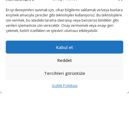
En iyi deneyimleri sunmak için, cihaz bilgilerini saklamak ve/veya bunlara
iletisim@savunmatr.com
erişmek amacıyla çerezler gibi teknolojiler kullanıyoruz. Bu teknolojilere
izin vermek, bu sitedeki tarama davranışı veya benzersiz kimlikler gibi
verileri işlememize izin verecektir. Onay vermemek veya onayı geri
çekmek, belirli özellikleri ve işlevleri olumsuz etkileyebilir.
2026 © Savunma TR. Tüm Hakları Saklıdır.
Kabul et
Savunma Sanayii
Kategoriler
SavunmaTR
Reddet
Hava Platformları
Siber Güvenlik
Hakkımızda
Kara Platformları
Teknoloji
Kariyer
Tercihleri görüntüle
Deniz Platformları
Röportajlar
Gizlilik Politikası
Gizlilik Politikası
İnsansız Sistemler
Politika
Künye
Silah Sistemleri
Dosya Haber
İletişim
Radar ve
Rapor & İnfografik
Elektronik Harp
SavunmaTR Plus
Sistemleri
Hava Savunma