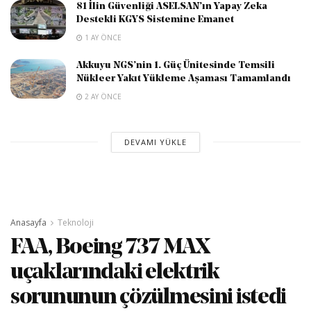
81 İlin Güvenliği ASELSAN’ın Yapay Zeka
Destekli KGYS Sistemine Emanet
1 AY ÖNCE
Akkuyu NGS’nin 1. Güç Ünitesinde Temsili
Nükleer Yakıt Yükleme Aşaması Tamamlandı
2 AY ÖNCE
DEVAMI YÜKLE
Anasayfa
Teknoloji
FAA, Boeing 737 MAX
uçaklarındaki elektrik
sorununun çözülmesini istedi