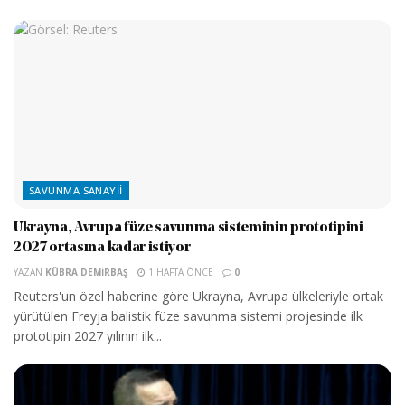
SAVUNMA SANAYII
Ukrayna, Avrupa füze savunma sisteminin prototipini
2027 ortasına kadar istiyor
YAZAN
KÜBRA DEMIRBAŞ
1 HAFTA ÖNCE
0
Reuters'un özel haberine göre Ukrayna, Avrupa ülkeleriyle ortak
yürütülen Freyja balistik füze savunma sistemi projesinde ilk
prototipin 2027 yılının ilk...