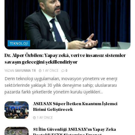
TEKNOLOJI
Dr. Alper Özbilen: Yapay zekâ, veri ve insansız sistemler
savaşın geleceğini şekillendiriyor
YAZAN
SAVUNMA TR
1 AY ÖNCE
0
Derin teknoloji uygulamaları, inovasyon yönetimi ve enerji
sektörlerinde yaklaşık 30 yıllık deneyime sahip; uluslararası
pazarda farklı şirketlerde yönetim kurulu üyelikleri...
ASELSAN Süper İletken Kuantum İşlemci
Birimi Geliştirecek
1 AY ÖNCE
81 İlin Güvenliği ASELSAN’ın Yapay Zeka