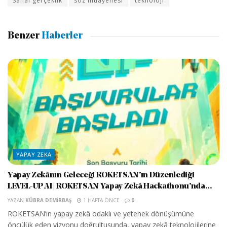
Sanal gerçeklik
söz muayenesi
teknoloji
Benzer
Haberler
YAPAY ZEKA
Yapay Zekânın Geleceği ROKETSAN’ın Düzenlediği
LEVEL-UP AI | ROKETSAN Yapay Zekâ Hackathonu’nda...
YAZAN
KÜBRA DEMIRBAŞ
1 HAFTA ÖNCE
0
ROKETSAN’ın yapay zekâ odaklı ve yetenek dönüşümüne
öncülük eden vizyonu doğrultusunda, yapay zekâ teknolojilerine