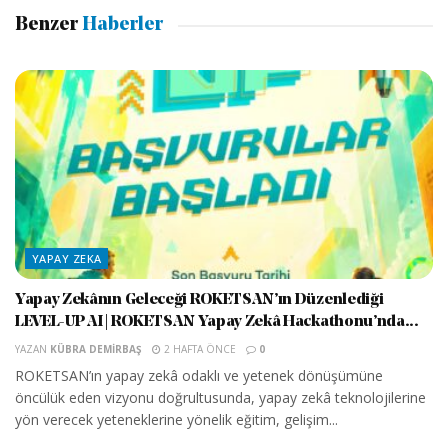
Benzer
Haberler
YAPAY ZEKA
Yapay Zekânın Geleceği ROKETSAN’ın Düzenlediği
LEVEL-UP AI | ROKETSAN Yapay Zekâ Hackathonu’nda...
YAZAN
KÜBRA DEMIRBAŞ
2 HAFTA ÖNCE
0
ROKETSAN’ın yapay zekâ odaklı ve yetenek dönüşümüne
öncülük eden vizyonu doğrultusunda, yapay zekâ teknolojilerine
yön verecek yeteneklerine yönelik eğitim, gelişim...