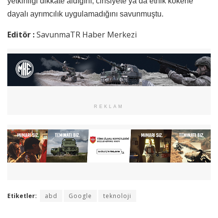
yetkinliği dikkate aldığını, cinsiyete ya da etnik kökene
dayalı ayrımcılık uygulamadığını savunmuştu.
Editör :
SavunmaTR Haber Merkezi
REKLAM
Etiketler:
abd
Google
teknoloji