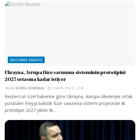
SAVUNMA SANAYII
Ukrayna, Avrupa füze savunma sisteminin prototipini
2027 ortasına kadar istiyor
YAZAN
KÜBRA DEMIRBAŞ
2 HAFTA ÖNCE
0
Reuters'un özel haberine göre Ukrayna, Avrupa ülkeleriyle ortak
yürütülen Freyja balistik füze savunma sistemi projesinde ilk
prototipin 2027 yılının ilk...