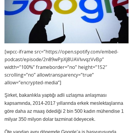
[wpcc-iframe src=”https://open.spotify.com/embed-
podcast/episode/2n89wPpXj8UAVlvvqzVvBp”
width=”100%” frameborder=”no” height=”152″
scrolling=”no” allowtransparency=”true”
allow=”encrypted-media”]
Şirket, bakanlıkla yaptığı adli uzlaşma anlaşması
kapsamında, 2014-2017 yıllarında erkek meslektaşlarına
göre daha az maaş ödediği 2 bin 500 kadın mühendise 1
milyar 350 milyon dolar tazminat ödeyecek.
Öte yandan aynı dönemde Google’a iş başvurusunda