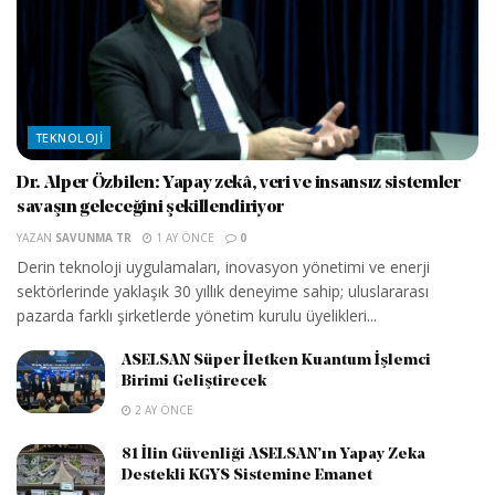
TEKNOLOJI
Dr. Alper Özbilen: Yapay zekâ, veri ve insansız sistemler
savaşın geleceğini şekillendiriyor
YAZAN
SAVUNMA TR
1 AY ÖNCE
0
Derin teknoloji uygulamaları, inovasyon yönetimi ve enerji
sektörlerinde yaklaşık 30 yıllık deneyime sahip; uluslararası
pazarda farklı şirketlerde yönetim kurulu üyelikleri...
ASELSAN Süper İletken Kuantum İşlemci
Birimi Geliştirecek
2 AY ÖNCE
81 İlin Güvenliği ASELSAN’ın Yapay Zeka
Destekli KGYS Sistemine Emanet