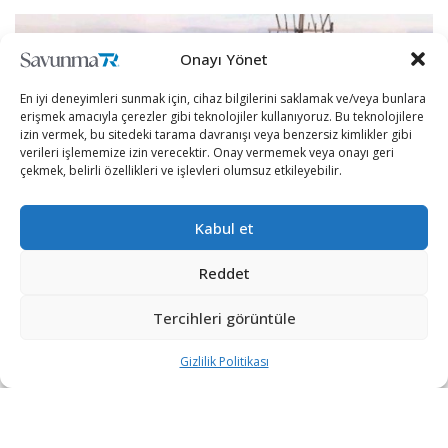
Onayı Yönet
En iyi deneyimleri sunmak için, cihaz bilgilerini saklamak ve/veya bunlara
erişmek amacıyla çerezler gibi teknolojiler kullanıyoruz. Bu teknolojilere
izin vermek, bu sitedeki tarama davranışı veya benzersiz kimlikler gibi
verileri işlememize izin verecektir. Onay vermemek veya onayı geri
çekmek, belirli özellikleri ve işlevleri olumsuz etkileyebilir.
Kabul et
Reddet
[wpcc-iframe src=”https://open.spotify.com/embed-
podcast/episode/6Kp1cTN8yeINnjWPWcI81M”
Tercihleri görüntüle
width=”100%” frameborder=”no” height=”152″
Gizlilik Politikası
scrolling=”no” allowtransparency=”true”
allow=”encrypted-media”]
Devlet destekli İsrail Havacılık ve Uzay Sanayii IAI,