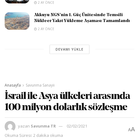
2 AY ÖNCE
Akkuyu NGS’nin 1. Güç Ünitesinde Temsili
Nükleer Yakıt Yükleme Aşaması Tamamlandı
2 AY ÖNCE
DEVAMI YÜKLE
Anasayfa
Savunma Sanayii
İsrail ile Asya ülkeleri arasında
100 milyon dolarlık sözleşme
yazan
Savunma TR
02/02/2021
A
A
Okuma Süresi: 2 dakika okuma