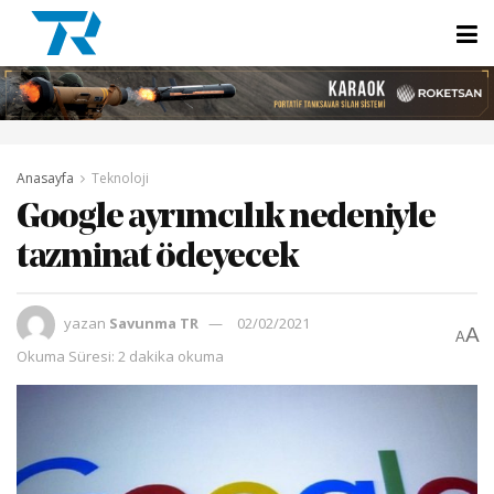
Anasayfa
Teknoloji
Google ayrımcılık nedeniyle
tazminat ödeyecek
yazan
Savunma TR
02/02/2021
A
A
Okuma Süresi: 2 dakika okuma